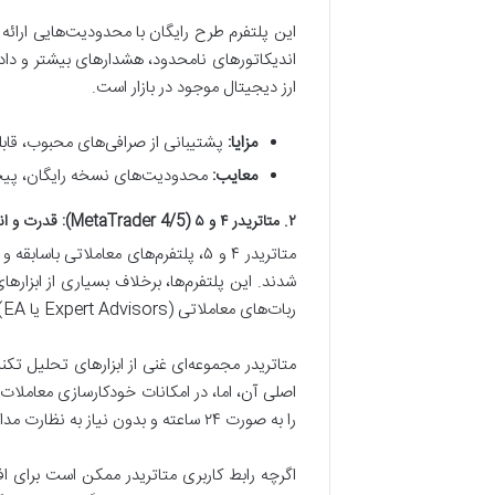
اندیکاتورهای نامحدود، هشدارهای بیشتر و داده‌
ارز دیجیتال موجود در بازار است.
مزایا:
پشتیبانی از صرافی‌های محبوب، قاب
معایب:
محدودیت‌های نسخه رایگان، پیچی
۲. متاتریدر ۴ و ۵ (MetaTrader 4/5): قدرت و انعطاف‌پذیری برای حرفه‌ای‌ها
شدند. این پلتفرم‌ها، برخلاف بسیاری از ابزار
ربات‌های معاملاتی (Expert Advisors یا EA)، در میان معامله‌گران حرفه‌ای و توسعه‌دهندگان استراتژی محبوبیت زیادی دارند.
متاتریدر مجموعه‌ای غنی از ابزارهای تحلیل تکن
اصلی آن، اما، در امکانات خودکارسازی معاملات نه
را به صورت ۲۴ ساعته و بدون نیاز به نظارت مداوم اجرا کنند. این قابلیت، به خصوص برای کسانی که در دوره ترید پیشرفته شرکت می‌کنند، بسیار ارزشمند است.
اگرچه رابط کاربری متاتریدر ممکن است برای اف