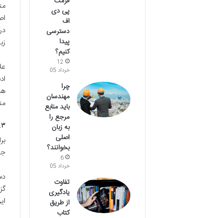
فرمت
مت
پی دی
اص
اف
در
دسترسی
پیدا
زب
کنیم؟
12
عل
خرداد 05
اد
چرا
هس
مهندسان
مت
باید منابع
مرجع را
۱.۳. پیشرفت در اهداف آک
به زبان
اصلی
بر
بخوانند؟
جد
6
خرداد 05
دس
تفاوت
گز
یادگیری
ای
از طریق
کتاب