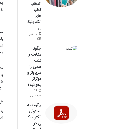
یک
انتخاب
خو
کتاب
های
سا
الکترونیک
ی
هم
12 تیر
بل
05
اس
چگونه
تد
مقالات و
کتب
علمی را
در
سریع‌تر و
و 
موثرتر
خو
بخوانیم؟
مک
18
خرداد 05
۱.۲. غرق شدن در فرهنگ و ط
چگونه به
زب
محتوای
الکترونیک
اص
ی در