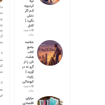
لیلا
کردبچه:
دن
آدم اگر
دس
دلش
زب
بگیرد |
پی
کامل
جغ
4 هفته
پیش
آن
مت
خلاصه
جامع
کتاب
۱. چرا متون زبان اصلی، ستون فقرات یادگیری واقعی زبان هستند؟
هشت
مت
تان را از
کت
گرو نه در
من
آورید |
رابرت
کیوساکی
۱.۱. توسعه جامع مهارت‌ها
4 هفته
مط
پیش
ای
مزایای
اقتصادی