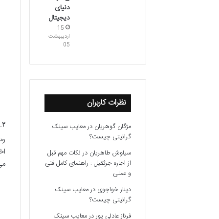
دنیای
دیجیتال
15
اردیبهشت
05
نظرات کاربران
۲.۲. پلتفرم‌های خبری و رسا
مژگان گوهریان
در
معایب سینک
گرانیتی چیست؟
وب
اخ
سیاوش طاهریان
در
نکات مهم قبل
می
از اجاره جرثقیل : راهنمای کامل فنی
و عملی
دینار خواجوی
در
معایب سینک
گرانیتی چیست؟
فرناز عادلی پور
در
معایب سینک