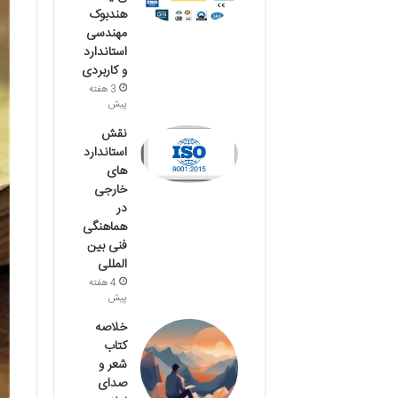
هندبوک
مهندسی
استاندارد
و کاربردی
3 هفته
پیش
نقش
استاندارد
های
خارجی
در
هماهنگی
فنی بین
المللی
4 هفته
پیش
خلاصه
کتاب
شعر و
صدای