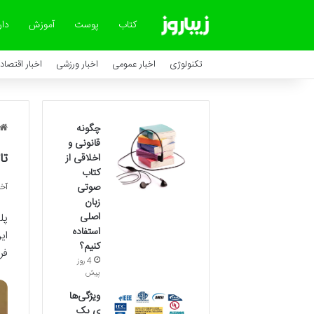
کتاب
پوست
آموزش
دار
تکنولوژی
اخبار عمومی
اخبار ورزشی
اخبار اقتصاد
چگونه
قانونی و
تا
اخلاقی از
کتاب
صوتی
آخری
زبان
اصلی
پل
استفاده
ای
کنیم؟
فر
4 روز
پیش
ویژگی‌ها
ی یک