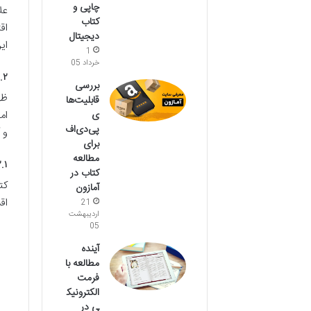
چاپی و
عل
کتاب
اق
دیجیتال
ای
1
خرداد 05
۲. پلتفرم‌های آنلاین: دروازه‌هایی بی‌کران به سوی متون اصیل
بررسی
ظه
قابلیت‌ها
ام
ی
پی‌دی‌اف
و 
برای
مطالعه
۲.۱. کتابخانه‌های دیجیتال و آ
کتاب در
کت
آمازون
اق
21
اردیبهشت
05
آینده
مطالعه با
فرمت
الکترونیک
ی در