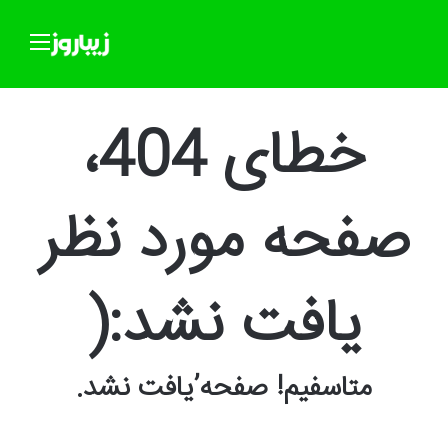
منو
خطای 404،
صفحه مورد نظر
یافت نشد:(
متاسفیم! صفحه’یافت نشد.