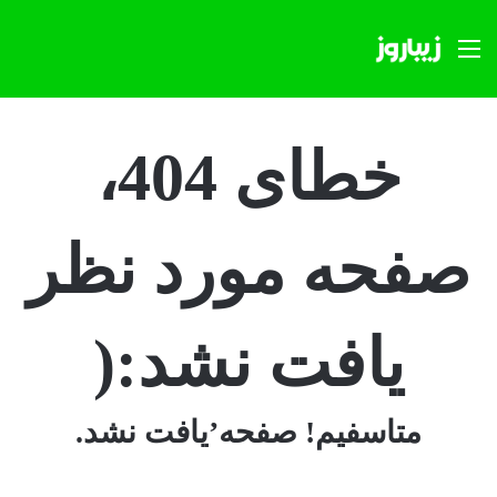
منو
خطای 404،
صفحه مورد نظر
یافت نشد:(
متاسفیم! صفحه’یافت نشد.