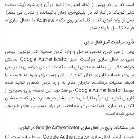
است که این کد پیش از اتمام اعتبار ۶۰ ثانیه ای آن وارد شود (یک ساعت
شنی کوچک در کنار کد در اپلیکیشن، زمان باقیمانده را نشان می دهد).
پس از وارد کردن کد، با کلیک بر روی دکمه Activate یا «فعال سازی»،
فرآیند تکمیل خواهد شد.
تأیید موفقیت آمیز فعال سازی
پس از طی کردن تمامی مراحل و وارد کردن صحیح کد، کوکوین پیامی
مبنی بر فعال سازی موفقیت آمیز Google Authenticator نمایش
خواهد داد. این پیغام به معنای آن است که لایه امنیتی دوعاملی به درستی
بر روی حساب کاربری فعال شده و از این پس برای ورود به حساب یا
انجام عملیات برداشت، کاربران ملزم به وارد کردن کدهای تولید شده
توسط Google Authenticator خواهند بود. این لحظه، برای بسیاری از
کاربران تجربه ای توأم با آرامش خاطر بیشتر خواهد بود، چرا که حسابشان
اکنون به ابزاری قدرتمند برای محافظت در برابر دسترسی های غیرمجاز
مجهز شده است.
حل مشکلات رایج در فعال سازی Google Authenticator در کوکوین
هرچند فرآیند فعال سازی Google Authenticator نسبتاً ساده است، اما