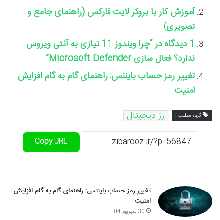
آموزش کار با بروکر لایت فارکس (راهنمای جامع و
تصویری)
1 دیدگاه در “چرا ویندوز 11 نیازی به آنتی ویروس
ندارد؟ فعال سازی Microsoft Defender”
تغییر رمز حساب بایننس: راهنمای گام به گام افزایش
امنیت
ارز دیجیتال
گروه مطلب :
Copy URL
تغییر رمز حساب بایننس: راهنمای گام به گام افزایش
امنیت
30 شهریور 04