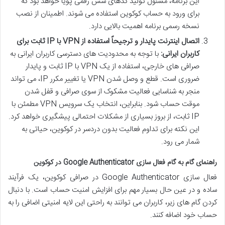
این برنامه، مسئول تولید کدهای شش رقمی پویا خواهد بود که
برای ورود به حساب کوکوین استفاده می شوند. اطمینان از نصب
نسخه رسمی برنامه اهمیت بالایی دارد.
اتصال اینترنت پایدار و ترجیحاً استفاده از VPN با IP ثابت برای
کاربران ایرانی:
با توجه به محدودیت های دسترسی کاربران ایرانی به
صرافی های خارجی، استفاده از یک VPN با IP ثابت و پایدار
ضروری است. قطع و وصل شدن VPN یا تغییر مکرر IP، می تواند
منجر به شناسایی فعالیت مشکوک از سوی صرافی و قفل شدن
موقت حساب شود. بنابراین، انتخاب یک سرویس VPN مطمئن با
IP ثابت، از بروز بسیاری از مشکلات احتمالی پیشگیری خواهد کرد.
این نکته برای تداوم فعالیت بدون دردسر در کوکوین، حیاتی به
شمار می رود.
راهنمای گام به گام فعال سازی Google Authenticator در کوکوین
فعال سازی Google Authenticator در صرافی کوکوین، یک فرآیند
ساده و در عین حال بسیار مهم برای افزایش امنیت حساب است. با دنبال
کردن گام های زیر، کاربران می توانند به راحتی این لایه امنیتی اضافی را به
حساب خود اضافه کنند.