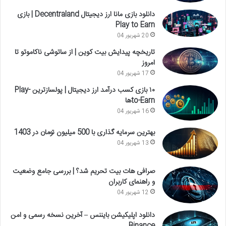
دانلود بازی مانا ارز دیجیتال Decentraland | بازی
Play to Earn
20 شهریور 04
تاریخچه پیدایش بیت کوین | از ساتوشی ناکاموتو تا
امروز
17 شهریور 04
۱۰ بازی کسب درآمد ارز دیجیتال | پولسازترین Play-
to-Earnها
16 شهریور 04
بهترین سرمایه گذاری با 500 میلیون تومان در 1403
13 شهریور 04
صرافی هات بیت تحریم شد؟ | بررسی جامع وضعیت
و راهنمای کاربران
12 شهریور 04
دانلود اپلیکیشن بایننس – آخرین نسخه رسمی و امن