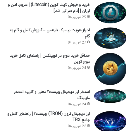
خرید و فروش لایت کوین (Litecoin) | سریع، امن و
ارزان | [نام صرافی شما]
29 شهریور 04
احراز هویت بیسیک بایننس – آموزش کامل و گام به
گام
27 شهریور 04
حداقل خرید دوج در نوبیتکس | راهنمای کامل خرید
دوج کوین
24 شهریور 04
استخر ارز دیجیتال چیست؟ معنی و کاربرد استخر
ماینینگ
24 شهریور 04
ارز دیجیتال ترون (TRON) چیست؟ | راهنمای کامل و
جامع TRX
23 شهریور 04