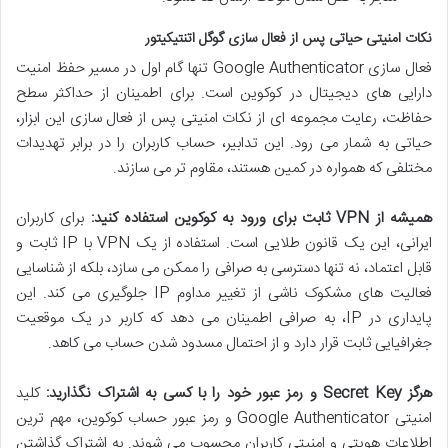
نکات امنیتی حیاتی پس از فعال سازی گوگل اتنتیکیتور
فعال سازی Google Authenticator تنها گام اول در مسیر حفظ امنیت
دارایی های دیجیتال در کوکوین است. برای اطمینان از حداکثر سطح
حفاظت، رعایت مجموعه ای از نکات امنیتی پس از فعال سازی این ابزار،
حیاتی به شمار می رود. این تدابیر، حساب کاربران را در برابر تهدیدات
مختلفی که همواره در کمین هستند، مقاوم تر می سازند.
همیشه از VPN ثابت برای ورود به کوکوین استفاده کنید:
برای کاربران
ایرانی، این یک قانون طلایی است. استفاده از یک VPN با IP ثابت و
قابل اعتماد، نه تنها دسترسی به صرافی را ممکن می سازد، بلکه از شناسایی
فعالیت های مشکوک ناشی از تغییر مداوم IP جلوگیری می کند. این
پایداری در IP، به صرافی اطمینان می دهد که کاربر در یک موقعیت
جغرافیایی ثابت قرار دارد و از احتمال مسدود شدن حساب می کاهد.
هرگز Secret Key و رمز عبور خود را با کسی به اشتراک نگذارید:
کلید
امنیتی Google Authenticator و رمز عبور حساب کوکوین، مهم ترین
اطلاعات هویتی و امنیتی کاربران محسوب می شوند. به اشتراک گذاشتن