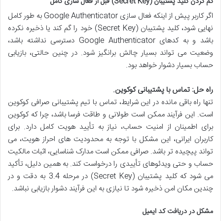
گم کردن کلید پشتیبان (Secret Key) قبل از فعال سازی کامل
اگر کاربر پیش از اینکه فعال سازی Google Authenticator به طور کامل
نهایی شود، کلید پشتیبان (Secret Key) خود را گم کند یا ذخیره نکرده
باشد و به کدهای Google Authenticator دسترسی نداشته باشد،
وضعیت می تواند بسیار چالش برانگیز شود. در چنین حالتی، بازیابی
حساب بسیار دشوار خواهد بود.
راه حل: تماس با پشتیبانی کوکوین.
تنها راه باقی مانده در این شرایط، تماس با تیم پشتیبانی صرافی کوکوین
است. این فرآیند ممکن است طولانی و طاقت فرسا باشد، چرا که کوکوین
برای اطمینان از امنیت حساب، نیاز به تأیید هویت کامل دارد. برای
کاربران ایرانی، این مشکل با توجه به محدودیت های احراز هویت، می
تواند پیچیده تر باشد. صرافی ممکن است مدارک شناسایی، اثبات مالکیت
حساب و حتی ویدئوهای تأییدی را درخواست کند. به همین دلیل، تأکید
می شود که کلید پشتیبان (Secret Key) در مرحله 3.4 به دقت و در
چندین مکان امن ذخیره شود تا نیازی به این فرآیند دشوار بازیابی نباشد.
مشکل در دریافت کد ایمیل