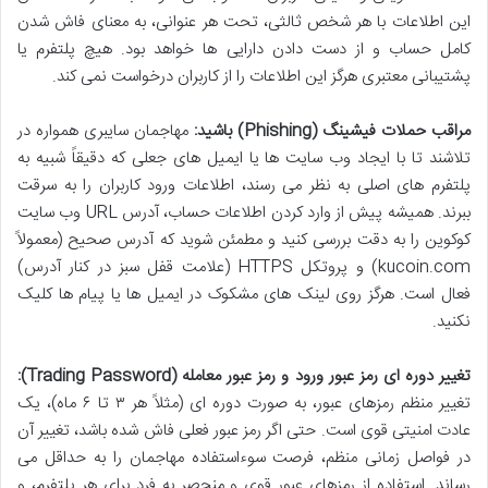
این اطلاعات با هر شخص ثالثی، تحت هر عنوانی، به معنای فاش شدن
کامل حساب و از دست دادن دارایی ها خواهد بود. هیچ پلتفرم یا
پشتیبانی معتبری هرگز این اطلاعات را از کاربران درخواست نمی کند.
مراقب حملات فیشینگ (Phishing) باشید:
مهاجمان سایبری همواره در
تلاشند تا با ایجاد وب سایت ها یا ایمیل های جعلی که دقیقاً شبیه به
پلتفرم های اصلی به نظر می رسند، اطلاعات ورود کاربران را به سرقت
ببرند. همیشه پیش از وارد کردن اطلاعات حساب، آدرس URL وب سایت
کوکوین را به دقت بررسی کنید و مطمئن شوید که آدرس صحیح (معمولاً
kucoin.com) و پروتکل HTTPS (علامت قفل سبز در کنار آدرس)
فعال است. هرگز روی لینک های مشکوک در ایمیل ها یا پیام ها کلیک
نکنید.
تغییر دوره ای رمز عبور ورود و رمز عبور معامله (Trading Password):
تغییر منظم رمزهای عبور، به صورت دوره ای (مثلاً هر ۳ تا ۶ ماه)، یک
عادت امنیتی قوی است. حتی اگر رمز عبور فعلی فاش شده باشد، تغییر آن
در فواصل زمانی منظم، فرصت سوءاستفاده مهاجمان را به حداقل می
رساند. استفاده از رمزهای عبور قوی و منحصر به فرد برای هر پلتفرم، و