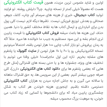
قیمت کتاب الکترونیکی
اولین و شاید ملموس ترین مزیت، همون
هست که معمولاً خیلی کمتر از نسخه چاپیه. چرا؟ دلیلش روشنه. تو فرایند
تولید
کتاب دیجیتال
، خبری از هزینه های سرسام آور چاپ، کاغذ، جوهر،
صحافی و بعدش توزیع فیزیکی نیست. ناشرها دیگه لازم نیست کلی پول
بدن برای انبارداری و ارسال کتاب ها به نقاط مختلف کشور یا دنیا. همین
حذف این هزینه ها باعث میشه
فروش کتاب الکترونیکی
با قیمت پایین
تری انجام بشه و این سود مستقیم به جیب ما خواننده ها میره. مثلاً اگه
یه رمان پرفروش تو بازار کتاب چاپی ۱۰۰ هزار تومن باشه، احتمالاً میتونیم
نسخه الکترونیکیش رو با ۶۰ یا ۷۰ هزار تومن از
سایت گلوبوک
یا پلتفرم
های مشابه بخریم. تازه این اول ماجراست! خیلی وقتا می تونیم با
تخفیف های ویژه، جشنواره ها و یا حتی بسته های اشتراکی (مثل طرح
هایی که بعضی پلتفرم ها برای
دانلود کتاب های الکترونیکی
دارن)، کلی
صرفه جویی بیشتر کنیم. بعضی از این سرویس ها، یه حق اشتراک ماهانه
یا سالانه می گیرن و به جاش اجازه میدن به هزاران
کتاب الکترونیکی
دسترسی داشته باشیم. اینجوری هزینه خوندن هر کتاب به شکل
چشمگیری پایین میاد که برای دانشجوها یا کسایی که زیاد کتاب می
خونن، یه موهبت بزرگ محسوب میشه.