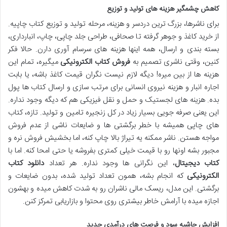
کاهش چشمگیر هزینه های تولید و توزیع
برای ناشرها، بزرگ ترین دردسر و هزینه، مرحله تولید و توزیع کتاب چاپیه.
از خرید کاغذ و جوهر گرفته تا صحافی، طراحی جلد چاپی، چاپ، انبارداری،
بسته بندی و ارسال، همه اینها هزینه های سرسام آوری دارن. حالا فکر
کنین، وقتی ناشری تصمیم به
فروش کتاب الکترونیکی
میگیره، تمام این
هزینه ها از بین میره! دیگه لازم نیست نگران قیمت کاغذ باشه، یا بابت
اجاره انبار و هزینه نیروی انسانی برای مرتب سازی و ارسال کتاب ها پول
بده. هزینه های لجستیک و حمل و نقل فیزیکی هم که دیگه وجود نداره.
این یعنی صرفه جویی بسیار زیاد در کل زنجیره تامین و تولید. تازه، کتاب
های چاپی همیشه با خطر برگشتی ها و ضایعات ناشی از عدم فروش
مواجه هستن. ناشر ممکنه یه تیراژ بالا چاپ کنه، اما بخشیش فروش نره و
مجبور بشه اونها رو با قیمت خیلی کمتری بفروشه یا حتی امحا کنه. اما با
کتاب دیجیتال
، این نگرانی ها وجود نداره. هر تعداد
دانلود کتاب
الکترونیکی
که انجام بشه، همون تعداد تولید شده، بدون ضایعات و
برگشتی. این مدل، ریسک مالی ناشران رو به شدت کاهش میده و بهشون
اجازه میده با آرامش خاطر بیشتری روی محتوا و بازاریابی تمرکز کنن.
افزایش حاشیه سود و فرصت های درآمدی جدید