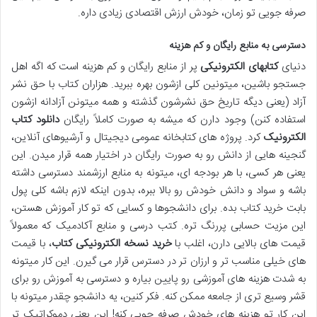
صرفه جویی تو زمان، خودش ارزش اقتصادی زیادی داره.
دسترسی به منابع رایگان و کم هزینه
دنیای
کتابهای الکترونیکی
پر از منابع رایگان و کم هزینه است که اگه اهل
جستجو باشین، میتونین کلی ازشون بهره ببرید. هزاران کتاب با حق نشر
آزاد (یعنی دیگه تاریخ حق نشرشون گذشته و همه میتونن آزادانه ازشون
استفاده کنن) وجود دارن که میشه به صورت کاملاً رایگان
دانلود کتاب
الکترونیک
کرد. پروژه های کتابخانه عمومی دیجیتال و آرشیوهای آنلاین،
گنجینه هایی از دانش رو به صورت رایگان در اختیار همه قرار میدن. این
یعنی هر کسی، با هر بودجه ای، میتونه به منابع ارزشمند دسترسی داشته
باشه و سواد و دانش خودش رو بالا ببره، بدون اینکه لازم باشه کلی پول
بابت خرید کتاب بده. برای دانشجوها و کسایی که تو کار آموزش هستن،
این مزیت حسابی پررنگ تره. کتب درسی و منابع آکادمیک که معمولاً
قیمت های بالایی دارن، اغلب با
خرید نسخه الکترونیکی کتاب
، با قیمت
های خیلی مناسب تر و ارزان تر در دسترس قرار می گیرن. این کار میتونه
به شدت هزینه های آموزشی رو پایین بیاره و دسترسی به آموزش رو برای
قشر وسیع تری از جامعه ممکن کنه. فکر کنین، یه دانشجو چقدر میتونه با
این کار تو هزینه های خودش صرفه جویی کنه! این یعنی دموکراتیک تر