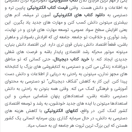
یکی از مهم ترین مزایای کلان
کتاب الکترونیکی
، دموکراتیزه کردن دسترسی
به اطلاعات و دانش هست. وقتی
قیمت کتاب الکترونیکی
پایین تره و
دسترسی به
دانلود کتاب های الکترونیکی
آسون تر میشه، آدم های
بیشتری میتونن دانش کسب کنن و مهارت های جدید یاد بگیرن. این
یعنی افزایش سطح سواد عمومی، توسعه مهارت های فردی و در نهایت،
رشد نوآوری و خلاقیت تو جامعه. جامعه ای که افرادش باسوادتر و ماهرتر
باشن، قطعاً اقتصاد دانش بنیان قوی تری داره. این اقتصاد دانش بنیان،
میتونه موتور محرکه رشد اقتصادی پایدار باشه و فرصت های شغلی
جدیدی ایجاد کنه. با
خرید کتاب دیجیتال
، حتی کسانی که تو مناطق
دورافتاده زندگی می کنن و دسترسی به کتابفروشی های بزرگ یا کتابخانه
های مجهز ندارن، میتونن به راحتی به دریایی از اطلاعات و دانش دست
پیدا کنن. این کار به کاهش “شکاف دیجیتالی” تو دسترسی به محتوای
آموزشی و فرهنگی کمک می کنه. وقتی همه بتونن به راحتی به دانش
دسترسی داشته باشن، استعدادهای پنهان شناسایی میشن و این
استعدادها میتونن با ایده های جدید خودشون، به رشد و توسعه اقتصادی
کشور کمک کنن. در واقع،
کتابهای الکترونیکی
با کاهش هزینه های
دسترسی به دانش، در حال سرمایه گذاری روی سرمایه انسانی یک کشور
هستن که این بزرگ ترین ثروت هر جامعه ای به حساب میاد.