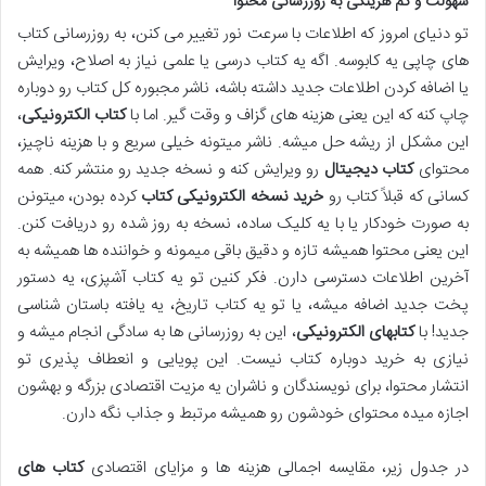
سهولت و کم هزینگی به روزرسانی محتوا
تو دنیای امروز که اطلاعات با سرعت نور تغییر می کنن، به روزرسانی کتاب
های چاپی یه کابوسه. اگه یه کتاب درسی یا علمی نیاز به اصلاح، ویرایش
یا اضافه کردن اطلاعات جدید داشته باشه، ناشر مجبوره کل کتاب رو دوباره
چاپ کنه که این یعنی هزینه های گزاف و وقت گیر. اما با
کتاب الکترونیکی
،
این مشکل از ریشه حل میشه. ناشر میتونه خیلی سریع و با هزینه ناچیز،
محتوای
کتاب دیجیتال
رو ویرایش کنه و نسخه جدید رو منتشر کنه. همه
کسانی که قبلاً کتاب رو
خرید نسخه الکترونیکی کتاب
کرده بودن، میتونن
به صورت خودکار یا با یه کلیک ساده، نسخه به روز شده رو دریافت کنن.
این یعنی محتوا همیشه تازه و دقیق باقی میمونه و خواننده ها همیشه به
آخرین اطلاعات دسترسی دارن. فکر کنین تو یه کتاب آشپزی، یه دستور
پخت جدید اضافه میشه، یا تو یه کتاب تاریخ، یه یافته باستان شناسی
جدید! با
کتابهای الکترونیکی
، این به روزرسانی ها به سادگی انجام میشه و
نیازی به خرید دوباره کتاب نیست. این پویایی و انعطاف پذیری تو
انتشار محتوا، برای نویسندگان و ناشران یه مزیت اقتصادی بزرگه و بهشون
اجازه میده محتوای خودشون رو همیشه مرتبط و جذاب نگه دارن.
در جدول زیر، مقایسه اجمالی هزینه ها و مزایای اقتصادی
کتاب های