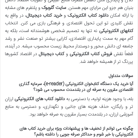
کلان و پایداری مثل کاهش مصرف منابع طبیعی و تقویت اقتصاد دانش
بنیان هم جزو این مزایای مهم هستن.
سایت گلوبوک
و پلتفرم های مشابه
با ارائه امکان
دانلود کتاب الکترونیک
و
خرید کتاب دیجیتال
، در واقع یه
نقش کلیدی تو این تحول اقتصادی و فرهنگی بازی می کنن. انتخاب
کتابهای الکترونیکی
نه تنها یه تصمیم شخصی هوشمندانه است، بلکه یه
گام مهم به سمت پایداری اقتصادی، کارایی بیشتر تو صنعت نشر و رشد
جامعه ای دانش محور و دوستدار محیط زیست محسوب میشه. در آینده،
قطعاً نقش
فروش کتاب الکترونیکی
و
کتاب دیجیتال
در اقتصاد کشورها
پررنگ تر از همیشه خواهد شد.
سوالات متداول
آیا خرید یک دستگاه کتابخوان الکترونیکی (e-reader)، سرمایه گذاری
اقتصادی مقرون به صرفه ای در بلندمدت محسوب می شود؟
بله، با وجود هزینه اولیه، با دسترسی به
دانلود کتاب های الکترونیکی
ارزان
تر و رایگان، حذف هزینه های جانبی و نگهداری، و دسترسی به منابع
آموزشی ارزان، در بلندمدت بسیار مقرون به صرفه خواهد بود.
چگونه می توانم از تخفیف ها و پیشنهادات ویژه برای خرید کتاب های
الکترونیکی با خبر شوم و حداکثر صرفه جویی را داشته باشم؟