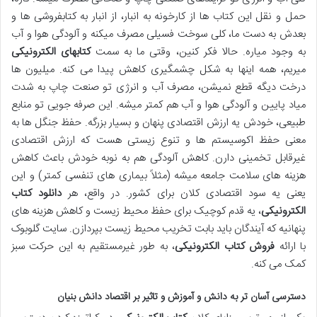
حمل و نقل این کتاب ها از کارخونه به انبار، از انبار به کتابفروشی ها و
بعدش به دست ما، کلی سوخت فسیلی مصرف میکنه و آلودگی هوا و آب
به وجود میاره. حالا فکر کنین، وقتی ما به سمت
کتابهای الکترونیکی
میریم، همه اینها به شکل چشمگیری کاهش پیدا می کنه. میلیون ها
درخت دیگه قطع نمیشن، مصرف آب و انرژی تو صنعت چاپ به شدت
میاد پایین و آلودگی هوا و آب هم کمتر میشه. این صرفه جویی تو منابع
طبیعی، خودش یه ارزش اقتصادی پنهان و بسیار بزرگه. حفظ جنگل ها به
معنی حفظ اکوسیستم ها و تنوع زیستی هست که ارزش اقتصادی
غیرقابل تخمینی دارن. کاهش آلودگی هم به نوبه خودش باعث کاهش
هزینه های سلامت جامعه میشه (مثلاً بیماری های تنفسی کمتر) و این
یعنی یه سود اقتصادی کلان برای کشور. در واقع، هر
دانلود کتاب
الکترونیکی
، یه قدم کوچیک برای حفظ محیط زیست و کاهش هزینه های
پنهانیه که آیندگان باید بابت تخریب محیط زیست بپردازن. سایت گلوبوک
با ارائه
فروش کتاب الکترونیکی
، به طور غیرمستقیم به این حرکت سبز
کمک می کنه.
دسترسی آسان تر به دانش و آموزش و تاثیر بر اقتصاد دانش بنیان