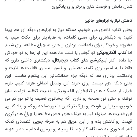
شدن دانش و فرصت های برابرتر برای یادگیری.
کاهش نیاز به ابزارهای جانبی
وقتی کتاب کاغذی می خونیم، ممکنه نیاز به ابزارهای دیگه ای هم پیدا
کنیم: یه دیکشنری برای معنی کلمات، یه هایلایتر برای نکات مهم، یه
دفترچه و خودکار برای یادداشت برداری و حتی یه چراغ مطالعه برای شب.
اما
کتاب الکترونیکی
تو گوشی یا تبلت ما، همه این ابزارها رو تو خودش
جا داده. اکثر اپلیکیشن های
کتاب دیجیتال
، دیکشنری داخلی دارن که
فقط با یه لمس روی کلمه، معنیش رو نشون میدن. قابلیت هایلایت و
یادداشت برداری هم که دیگه جزء جدانشدنی این پلتفرم هاست. این
یعنی دیگه لازم نیست برای خرید این وسایل اضافی هزینه کنیم. تازه،
خیلی از دستگاه های کتابخوان الکترونیکی، قابلیت تنظیم فونت، سایز
نوشته و حتی نور صفحه رو دارن. اگه چشاتون ضعیفه یا تو نور کم می
خونین، میتونین فونت رو بزرگ تر کنین یا نور صفحه رو کم و زیاد کنین.
این قابلیت ها میتونه نیاز به عینک های خاص مطالعه یا چراغ های گرون
قیمت رو کاهش بده و از این طریق هم به صرفه جویی اقتصادی کمک
کنه. اینجوری یه دستگاه، کار چند تا وسیله رو برامون انجام میده و هزینه
های اضافی رو از بین میبره.