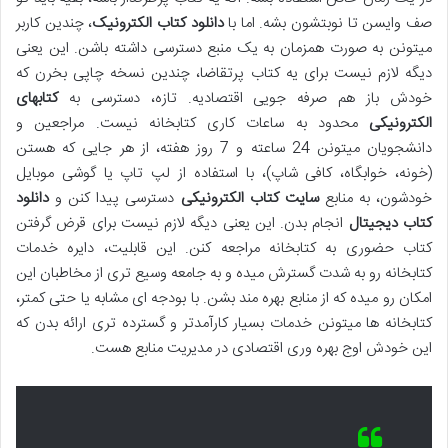
صف وایسن تا نوبتشون بشه. اما با
دانلود کتاب الکترونیک
، چندین کاربر
میتونن به صورت همزمان به یک منبع دسترسی داشته باشن. این یعنی
دیگه لازم نیست برای یه کتاب پرتقاضا، چندین نسخه چاپی بخرن که
خودش باز هم صرفه جویی اقتصادیه. تازه، دسترسی به
کتابهای
الکترونیکی
محدود به ساعات کاری کتابخانه نیست. مراجعین و
دانشجویان میتونن 24 ساعته و 7 روز هفته، از هر جایی که هستن
(خونه، خوابگاه، کافی شاپ)، با استفاده از لپ تاپ یا گوشی موبایل
خودشون، به منابع
سایت کتاب الکترونیکی
دسترسی پیدا کنن و
دانلود
کتاب دیجیتال
انجام بدن. این یعنی دیگه لازم نیست برای قرض گرفتن
کتاب حضوری به کتابخانه مراجعه کنن. این قابلیت، دایره خدمات
کتابخانه رو به شدت گسترش میده و به جامعه وسیع تری از مخاطبان این
امکان رو میده که از منابع بهره مند بشن. با بودجه ای مشابه یا حتی کمتر،
کتابخانه ها میتونن خدمات بسیار کارآمدتر و گسترده تری ارائه بدن که
این خودش اوج بهره وری اقتصادی در مدیریت منابع هست.