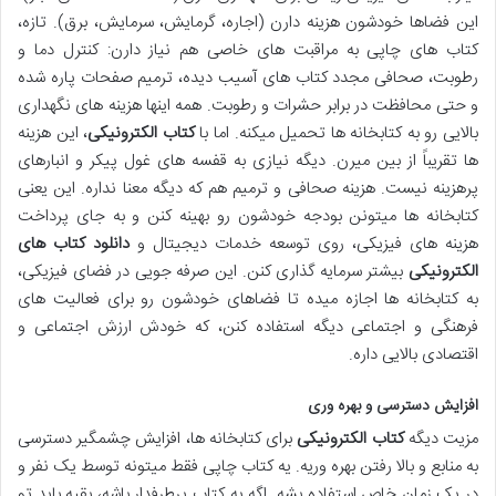
این فضاها خودشون هزینه دارن (اجاره، گرمایش، سرمایش، برق). تازه،
کتاب های چاپی به مراقبت های خاصی هم نیاز دارن: کنترل دما و
رطوبت، صحافی مجدد کتاب های آسیب دیده، ترمیم صفحات پاره شده
و حتی محافظت در برابر حشرات و رطوبت. همه اینها هزینه های نگهداری
بالایی رو به کتابخانه ها تحمیل میکنه. اما با
کتاب الکترونیکی
، این هزینه
ها تقریباً از بین میرن. دیگه نیازی به قفسه های غول پیکر و انبارهای
پرهزینه نیست. هزینه صحافی و ترمیم هم که دیگه معنا نداره. این یعنی
کتابخانه ها میتونن بودجه خودشون رو بهینه کنن و به جای پرداخت
هزینه های فیزیکی، روی توسعه خدمات دیجیتال و
دانلود کتاب های
الکترونیکی
بیشتر سرمایه گذاری کنن. این صرفه جویی در فضای فیزیکی،
به کتابخانه ها اجازه میده تا فضاهای خودشون رو برای فعالیت های
فرهنگی و اجتماعی دیگه استفاده کنن، که خودش ارزش اجتماعی و
اقتصادی بالایی داره.
افزایش دسترسی و بهره وری
مزیت دیگه
کتاب الکترونیکی
برای کتابخانه ها، افزایش چشمگیر دسترسی
به منابع و بالا رفتن بهره وریه. یه کتاب چاپی فقط میتونه توسط یک نفر و
در یک زمان خاص استفاده بشه. اگه یه کتاب پرطرفدار باشه، بقیه باید تو