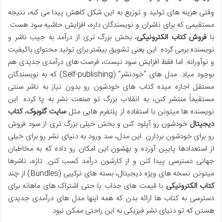
وقتی هزینه های تولید و توزیع به این شکل کاهش پیدا می کنه، نتیجه
مستقیمی که برای ناشران و نویسندگان داره، افزایش حاشیه سود هست.
با
فروش کتاب الکترونیکی
، بخش بزرگ تری از درآمد به جیب ناشر و
نویسنده برمی گرده. این یعنی تشویق بیشتر برای تولید محتوای باکیفیت
و نوآورانه. اما فقط افزایش سود نیست، فرصت های درآمدی جدیدی هم
بوجود میاد. مدل های “خودنشر” (Self-publishing) که به نویسندگان
مستقل اجازه میده کتاب های خودشون رو بدون نیاز به ناشر سنتی
مستقیماً منتشر کنن، یه انقلاب بزرگ تو صنعت نشر به پا کرده. این
نویسنده ها میتونن با استفاده از پلتفرم هایی مثل
سایت گلوبوک
،
کتاب
دیجیتال
خودشون رو آپلود کنن و بخش خیلی بزرگ تری از سود فروش
رو برای خودشون بردارن. این مدل، سد ورود به دنیای نشر رو برای خیلی
از استعدادها پایین آورده و بهشون این امکان رو داده که به مخاطبان
جهانی دسترسی پیدا کنن و از کارشون درآمد کسب کنن. تازه، ناشرها
میتونن نسخه های ویژه دیجیتال، بسته های ترکیبی (Bundles) از چند
کتاب الکترونیکی
با قیمت های جذاب یا حتی اشتراک های ماهانه برای
دسترسی به کتاب ها ارائه بدن که همه اینها مدل های درآمدی جدیدی
هستن که تو دنیای نشر فیزیکی به این راحتی ممکن نبود.