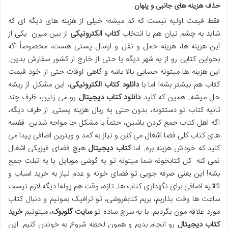
حذف هزینه های جانبی و پنهان
فقط قیمت اولیه نیست که کم میشه؛ خیلی از هزینه های دیگه ای که
شاید به چشم نیان هم با انتخاب
کتاب الکترونیکی
از بین میرن. یکی از
این هزینه ها، هزینه حمل و نقل و ارسال پستی هست، مخصوصاً اگه
بخواین کتابی رو از یه شهر دیگه یا حتی از خارج از کشور سفارش بدین.
این هزینه ها میتونه حسابی بالا باشه و گاهی اوقات حتی از خود قیمت
کتاب هم بیشتر بشه! اما با
دانلود کتاب الکترونیکی
، این مشکل از ریشه
حل میشه. همین که کلید
دانلود کتاب دیجیتال
رو می زنین، ظرف چند
ثانیه کتاب تو دستتونه، بدون حتی یه ریال هزینه پستی. از طرف دیگه،
اگه اهل کتاب جمع کردن باشین، حتماً با مشکل جا مواجه شدین. قفسه
های کتاب کلی فضا اشغال می کنن و نیاز به کمد و ویترین اضافی پیدا می
کنید که خودش هزینه بره. اما
کتاب دیجیتال
هیچ فضای فیزیکی اشغال
نمی کنه. کل کتابخونه شما میتونه تو یه گوشی موبایل یا یه تبلت جمع
بشه! این یعنی صرفه جویی تو فضای خونه و عدم نیاز به خرید اسباب و
اثاثیه اضافی برای نگهداری کتاب ها. تازه، وقت هم پوله! دیگه لازم نیست
ساعت ها وقت بذاریم، بریم کتابفروشی، تو ترافیک بمونیم و دنبال کتاب
مورد علاقه مون بگردیم. با یه سرچ ساده تو
سایت گلوبوک
، میتونیم
خرید
کتاب دیجیتال
رو انجام بدیم و همون لحظه شروع به خوندن کنیم. این