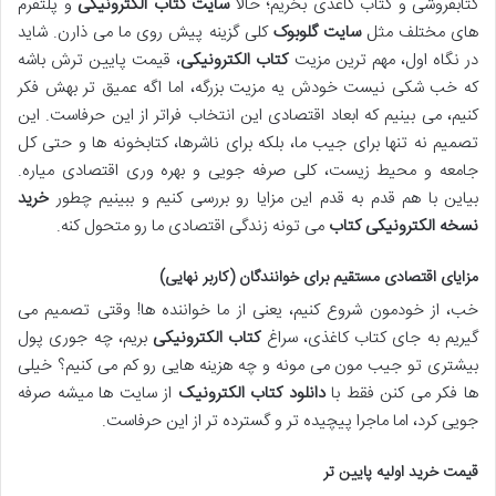
کتابفروشی و کتاب کاغذی بخریم؛ حالا
سایت کتاب الکترونیکی
و پلتفرم
های مختلف مثل
سایت گلوبوک
کلی گزینه پیش روی ما می ذارن. شاید
در نگاه اول، مهم ترین مزیت
کتاب الکترونیکی
، قیمت پایین ترش باشه
که خب شکی نیست خودش یه مزیت بزرگه، اما اگه عمیق تر بهش فکر
کنیم، می بینیم که ابعاد اقتصادی این انتخاب فراتر از این حرفاست. این
تصمیم نه تنها برای جیب ما، بلکه برای ناشرها، کتابخونه ها و حتی کل
جامعه و محیط زیست، کلی صرفه جویی و بهره وری اقتصادی میاره.
بیاین با هم قدم به قدم این مزایا رو بررسی کنیم و ببینیم چطور
خرید
نسخه الکترونیکی کتاب
می تونه زندگی اقتصادی ما رو متحول کنه.
مزایای اقتصادی مستقیم برای خوانندگان (کاربر نهایی)
خب، از خودمون شروع کنیم، یعنی از ما خواننده ها! وقتی تصمیم می
گیریم به جای کتاب کاغذی، سراغ
کتاب الکترونیکی
بریم، چه جوری پول
بیشتری تو جیب مون می مونه و چه هزینه هایی رو کم می کنیم؟ خیلی
ها فکر می کنن فقط با
دانلود کتاب الکترونیک
از سایت ها میشه صرفه
جویی کرد، اما ماجرا پیچیده تر و گسترده تر از این حرفاست.
قیمت خرید اولیه پایین تر