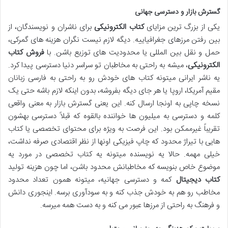
گسترش بازار و دسترسی جهانی
یکی از بزرگ ترین مزایای
کتاب الکترونیکی
برای ناشران و نویسندگان، از
بین رفتن مرزهای جغرافیاییه. دیگه لازم نیست نگران هزینه های گمرکی،
حمل و نقل بین المللی یا محدودیت های توزیع باشن. با
فروش کتاب
الکترونیکی
، میشه به راحتی به مخاطبان تو سراسر دنیا دسترسی پیدا کرد.
یه ناشر ایرانی میتونه کتاب های خودش رو به راحتی به فارسی زبانان
مقیم آمریکا، اروپا یا هر جای دیگه بفروشه، بدون اینکه لازم باشه حتی یک
نسخه چاپی به اونجا ارسال کنه. این یعنی گسترش بازار به معنی واقعی
کلمه و دسترسی به میلیون ها خواننده بالقوه که قبلاً دسترسی بهشون
تقریباً غیرممکن بود. این فرصت به ویژه برای محتوای تخصصی یا کتاب
هایی با تیراژ محدود که چاپ فیزیکی اونها از نظر اقتصادی صرفه نداشت،
خیلی مهمه. حالا یه نویسنده میتونه یه کتاب تخصصی در مورد یه
موضوع خاص بنویسه که مخاطبانش محدود باشن، اما چون هزینه تولید
کتاب دیجیتال
کمه و دسترسی جهانیه، میتونه همون تعداد محدود
مخاطب رو هم به خودش جذب کنه و به سودآوری برسه. اینجوری دانش
و فرهنگ به راحتی از مرزها عبور می کنه و به دست همه میرسه.