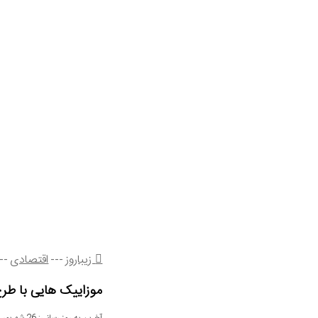
گردشگری
آموزش
ساختمان
صنعت
سرمایه
فناوری
آهن
مشاوره
صنایع
آسانسور
زیباروز
---
اقتصادی
--
موزاییک هایی با طرح 