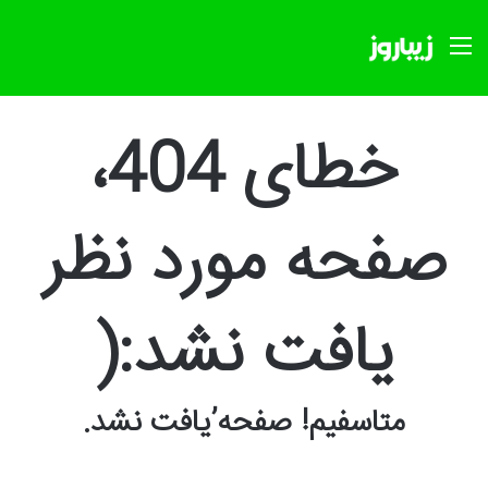
منو
خطای 404،
صفحه مورد نظر
یافت نشد:(
متاسفیم! صفحه’یافت نشد.