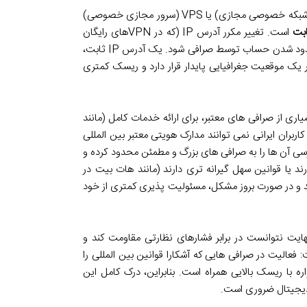
برای دور زدن این محدودیت ها، بسیاری از کاربران به استفاده از VPN (شبکه خصوصی مجازی) یا VPS (سرور مجازی خصوصی)
است. تغییر مکرر آدرس IP (که در VPNهای رایگان
رایج است) می تواند رفتار مشکوک تلقی شده و منجر به شناسایی و مسدود شدن حساب توسط صرافی شود. یک آدرس IP ثابت،
ر یک موقعیت جغرافیایی پایدار قرار دارد و ریسک کمتری
ری از صرافی های معتبر، برای ارائه خدمات کامل (مانند
 کاربران ایرانی نمی توانند مدارک هویتی معتبر بین المللی
رسی آن ها را به صرافی های بزرگ و مطمئن محدود کرده و
 به سمت پلتفرم هایی سوق می دهد که یا نیازی به KYC ندارند یا قوانین سهل گیرانه تری دارند (مانند هات بیت در
ند و در صورت بروز مشکل، مسئولیت پذیری کمتری از خود
رای حجم های پایین، در نهایت نتوانست در برابر فشارهای نظارتی مقاومت کند و
فعالیت در صرافی هایی که آشکارا قوانین بین المللی را
ه با ریسک بالایی همراه است. بنابراین، درک کامل این
 دیجیتال ضروری است.