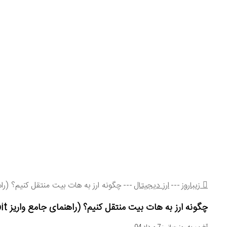
ارز دیجیتال
کتاب
پوست
داروخانه
ساختمان
تلویزیون
مهاجرت
طراحی
قالیشوی
زیباروز
---
ارز دیجیتال
---
چگونه ارز به هات بیت منتقل کنیم؟ (راهنمای 
چگونه ارز به هات بیت منتقل کنیم؟ (راهنمای جامع واریز Hotbit)