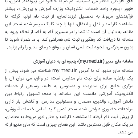
های طولانی انتظار می کشیدیم، کم کم به خاطره می پیوندند. اکنون، با
ظهور «پنجره واحد خدمات الکترونیک وزارت آموزش و پرورش»، بیشتر
فرآیندهای مربوط به تحصیل فرزندانمان، از ثبت نام اولیه گرفته تا
مشاهده کارنامه و نقل و انتقال، تنها با چند کلیک میسر شده است. این
مقاله، به دنبال آن است تا شما را در مسیری گام به گام، از لحظه ورود به
سامانه تا دریافت کد رهگیری ثبت نام، همراهی کند. با ما همراه شوید تا
بدون سردرگمی، تجربه ثبت نامی آسان و موفق در مای مدیو را رقم بزنید.
سامانه مای مدیو (my.medu.ir)؛ پنجره ای به دنیای آموزش
سامانه مای مدیو، که با آدرس my.medu.ir شناخته می شود، بیش از
یک پلتفرم ساده برای ثبت نام مدارس است؛ در واقع، می توان آن را
مرکزی جامع برای مدیریت و دسترسی به طیف وسیعی از خدمات
الکترونیک آموزشی دانست. این سامانه، با هدف تسهیل ارتباط بین
دانش آموزان، والدین، معلمان و مسئولین مدارس، و کاهش بار اداری
مراجعات حضوری طراحی شده است. تصور کنید تمامی خدمات آموزشی،
از پیش ثبت نام گرفته تا مشاهده کارنامه و حتی امور مربوط به معلمان،
در یک مکان قابل دسترس باشد. این همان چیزی است که مای مدیو ارائه
می دهد.