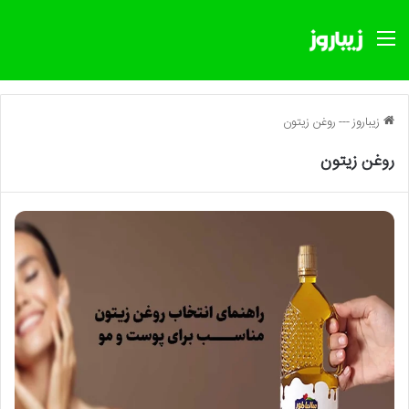
منو
زیباروز
---
روغن زیتون
روغن زیتون