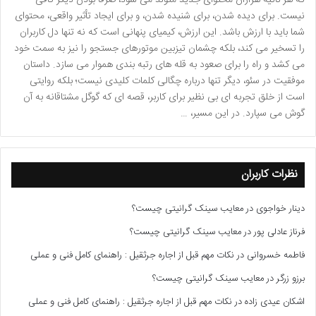
که هر ثانیه هزاران محتوای جدید متولد می شود، صرفاً بودن دیگر کافی
نیست. برای دیده شدن، برای شنیده شدن، و برای ایجاد تأثیر واقعی، محتوای
شما باید با ارزش باشد. این ارزش، کیمیای پنهانی است که نه تنها دل کاربران
را تسخیر می کند، بلکه چشمان تیزبین موتورهای جستجو را نیز به سمت خود
می کشد و راه را برای صعود به قله های رتبه بندی هموار می سازد. داستان
موفقیت در سئو، دیگر تنها درباره چگالی کلمات کلیدی نیست؛ بلکه روایتی
است از خلق تجربه ای بی نظیر برای کاربر، قصه ای که گوگل مشتاقانه به آن
گوش می سپارد. در این مسیر، …
نظرات کاربران
دینار خواجوی
در
معایب سینک گرانیتی چیست؟
فرناز عادلی پور
در
معایب سینک گرانیتی چیست؟
فاطمه خسروانی
در
نکات مهم قبل از اجاره جرثقیل : راهنمای کامل فنی و عملی
برزو زرگر
در
معایب سینک گرانیتی چیست؟
اشکان عیدی زاده
در
نکات مهم قبل از اجاره جرثقیل : راهنمای کامل فنی و عملی