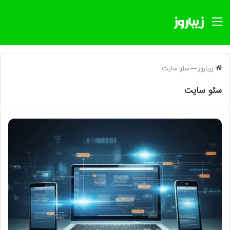
منو
زیباروز
---
سئو سایت
سئو سایت