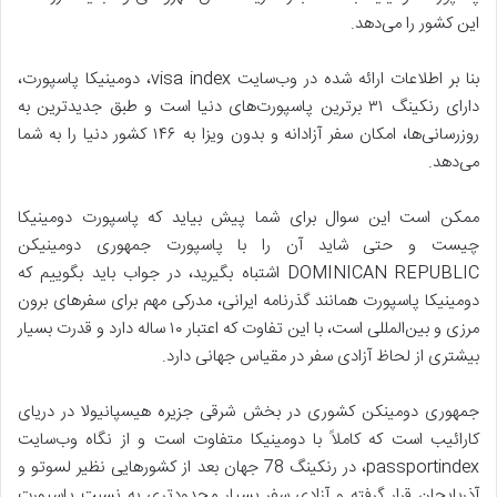
این کشور را می‌دهد.
بنا بر اطلاعات ارائه شده در وب‌سایت visa index، دومینیکا پاسپورت،
دارای رنکینگ ۳۱ برترین پاسپورت‌های دنیا است و طبق جدیدترین به
روزرسانی‌ها، امکان سفر آزادانه و بدون ویزا به ۱۴۶ کشور دنیا را به شما
می‌دهد.
ممکن است این سوال برای شما پیش بیاید که پاسپورت دومینیکا
چیست و حتی شاید آن را با پاسپورت جمهوری دومینیکن
DOMINICAN REPUBLIC اشتباه بگیرید، در جواب باید بگوییم که
دومینیکا پاسپورت همانند گذرنامه ایرانی، مدرکی مهم برای سفرهای برون
مرزی و بین‌المللی است، با این تفاوت که اعتبار ۱۰ ساله دارد و قدرت بسیار
بیشتری از لحاظ آزادی سفر در مقیاس جهانی دارد.
جمهوری دومینکن کشوری در بخش شرقی جزیره هیسپانیولا در دریای
کارائیب است که کاملاً با دومینیکا متفاوت است و از نگاه وب‌سایت
passportindex، در رنکینگ 78 جهان بعد از کشورهایی نظیر لسوتو و
آذربایجان قرار گرفته و آزادی سفر بسیار محدودتری به نسبت پاسپورت