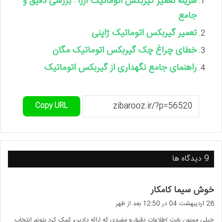
هزینه تعمیر گیربکس اتوماتیک آزرا : بررسی دقیق و
جامع
تعمیر گیربکس اتوماتیک ژاپنی
خطای چراغ چک گیربکس اتوماتیک مگان
راهنمای جامع نگهداری از گیربکس اتوماتیک
Copy URL
‫9 دیدگاه ها
گ
خوش سیما کامکار
ف
28 اردیبهشت 04 در 12:50 بعد از ظهر
ت
خیلی ممنون بابت اطلاعات دقیق و مفیدی که ارائه دادین، کمک کرد بتونم انتخاب