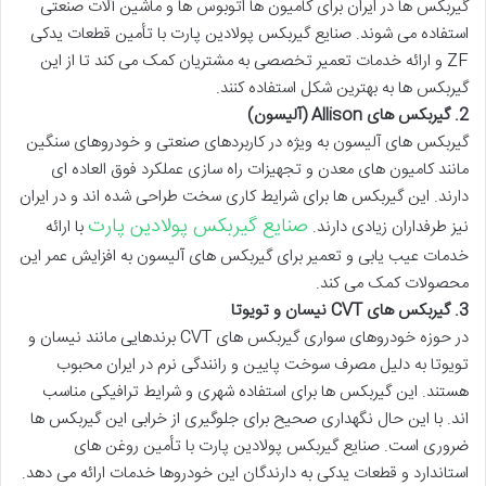
گیربکس ها در ایران برای کامیون ها اتوبوس ها و ماشین آلات صنعتی
استفاده می شوند.
صنایع گیربکس پولادین پارت
با تأمین قطعات یدکی
ZF و ارائه خدمات تعمیر تخصصی به مشتریان کمک می کند تا از این
گیربکس ها به بهترین شکل استفاده کنند.
2.
گیربکس های Allison (آلیسون)
گیربکس های آلیسون به ویژه در کاربردهای صنعتی و خودروهای سنگین
مانند کامیون های معدن و تجهیزات راه سازی عملکرد فوق العاده ای
دارند. این گیربکس ها برای شرایط کاری سخت طراحی شده اند و در ایران
صنایع گیربکس پولادین پارت
نیز طرفداران زیادی دارند.
با ارائه
خدمات عیب یابی و تعمیر برای گیربکس های آلیسون به افزایش عمر این
محصولات کمک می کند.
3.
گیربکس های CVT نیسان و تویوتا
در حوزه خودروهای سواری گیربکس های CVT برندهایی مانند نیسان و
تویوتا به دلیل مصرف سوخت پایین و رانندگی نرم در ایران محبوب
هستند. این گیربکس ها برای استفاده شهری و شرایط ترافیکی مناسب
اند. با این حال نگهداری صحیح برای جلوگیری از خرابی این گیربکس ها
ضروری است.
صنایع گیربکس پولادین پارت
با تأمین روغن های
استاندارد و قطعات یدکی به دارندگان این خودروها خدمات ارائه می دهد.