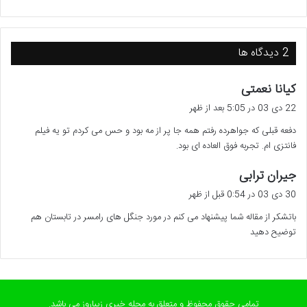
‫2 دیدگاه ها
گ
کیانا نعمتی
ف
22 دی 03 در 5:05 بعد از ظهر
ت
دفعه قبلی که جواهرده رفتم همه جا پر از مه بود و حس می کردم تو یه فیلم
:
فانتزی ام. تجربه فوق العاده ای بود.
گ
جیران ترابی
ف
30 دی 03 در 0:54 قبل از ظهر
ت
باتشکر از مقاله شما پیشنهاد می کنم در مورد جنگل های رامسر در تابستان هم
:
توضیح دهید
تمامی حقوق محفوظ و متعلق به مجله خبری زیباروز می باشد.