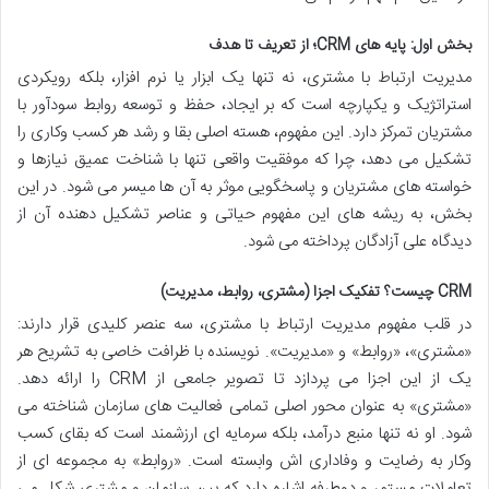
بخش اول: پایه های CRM؛ از تعریف تا هدف
مدیریت ارتباط با مشتری، نه تنها یک ابزار یا نرم افزار، بلکه رویکردی
استراتژیک و یکپارچه است که بر ایجاد، حفظ و توسعه روابط سودآور با
مشتریان تمرکز دارد. این مفهوم، هسته اصلی بقا و رشد هر کسب وکاری را
تشکیل می دهد، چرا که موفقیت واقعی تنها با شناخت عمیق نیازها و
خواسته های مشتریان و پاسخگویی موثر به آن ها میسر می شود. در این
بخش، به ریشه های این مفهوم حیاتی و عناصر تشکیل دهنده آن از
دیدگاه علی آزادگان پرداخته می شود.
CRM چیست؟ تفکیک اجزا (مشتری، روابط، مدیریت)
در قلب مفهوم مدیریت ارتباط با مشتری، سه عنصر کلیدی قرار دارند:
«مشتری»، «روابط» و «مدیریت». نویسنده با ظرافت خاصی به تشریح هر
یک از این اجزا می پردازد تا تصویر جامعی از CRM را ارائه دهد.
«مشتری» به عنوان محور اصلی تمامی فعالیت های سازمان شناخته می
شود. او نه تنها منبع درآمد، بلکه سرمایه ای ارزشمند است که بقای کسب
وکار به رضایت و وفاداری اش وابسته است. «روابط» به مجموعه ای از
تعاملات مستمر و دوطرفه اشاره دارد که بین سازمان و مشتری شکل می