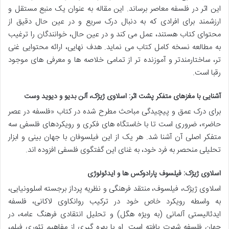
این اثر در فلسفه معاصر برساند. این مقاله به عنوان یک منبع مستقل و
ارزشمند برای افرادی که به دنبال درک سریع و در عین حال دقیق از
محتوای کتاب هستند، عمل می کند و در عین حال، خوانندگان را ترغیب
به مطالعه نسخه کامل کتاب می نماید. هدف نهایی، ارائه محتوایی غنی
تر، ساختارمندتر و آموزنده تر از تمامی خلاصه ها و معرفی های موجود
رقبا است.
آشنایی با مغزهای متفکر پشت اثر: اسلاوی ژیژک، آلن بدیو و دیوید وست
برای درک عمق و پیچیدگی مباحث مطرح شده در کتاب «فلسفه در عصر
حاضر»، ضروری است تا با خاستگاه های فکری و رویکردهای فلسفی سه
متفکر اصلی آن آشنا شد. هر یک از این فیلسوفان با جهان بینی و ابزار
تحلیلی منحصر به فرد خود، به غنای این گفتگوی فلسفی افزوده اند.
اسلاوی ژیژک: فیلسوف پارادوکس ها و ایدئولوژی
اسلاوی ژیژک، فیلسوف، منتقد فرهنگی و نظریه پرداز برجسته اسلوونیایی،
به واسطه رویکرد خاص خود در ترکیب روانکاوی لاکانی، فلسفه
ایدئالیستی آلمانی (به ویژه هگل) و تحلیل انتقادی فرهنگ عامه، در
جهان فلسفه شهرت یافته است. او با بهره گیری از مفاهیم تئوری فیلم،