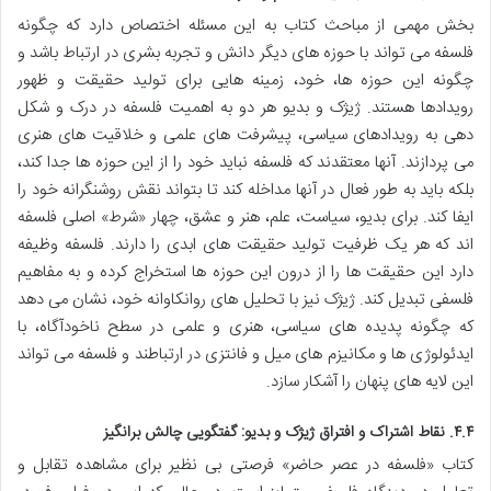
بخش مهمی از مباحث کتاب به این مسئله اختصاص دارد که چگونه
فلسفه می تواند با حوزه های دیگر دانش و تجربه بشری در ارتباط باشد و
چگونه این حوزه ها، خود، زمینه هایی برای تولید حقیقت و ظهور
رویدادها هستند. ژیژک و بدیو هر دو به اهمیت فلسفه در درک و شکل
دهی به رویدادهای سیاسی، پیشرفت های علمی و خلاقیت های هنری
می پردازند. آنها معتقدند که فلسفه نباید خود را از این حوزه ها جدا کند،
بلکه باید به طور فعال در آنها مداخله کند تا بتواند نقش روشنگرانه خود را
ایفا کند. برای بدیو، سیاست، علم، هنر و عشق، چهار «شرط» اصلی فلسفه
اند که هر یک ظرفیت تولید حقیقت های ابدی را دارند. فلسفه وظیفه
دارد این حقیقت ها را از درون این حوزه ها استخراج کرده و به مفاهیم
فلسفی تبدیل کند. ژیژک نیز با تحلیل های روانکاوانه خود، نشان می دهد
که چگونه پدیده های سیاسی، هنری و علمی در سطح ناخودآگاه، با
ایدئولوژی ها و مکانیزم های میل و فانتزی در ارتباطند و فلسفه می تواند
این لایه های پنهان را آشکار سازد.
۴.۴. نقاط اشتراک و افتراق ژیژک و بدیو: گفتگویی چالش برانگیز
کتاب «فلسفه در عصر حاضر» فرصتی بی نظیر برای مشاهده تقابل و