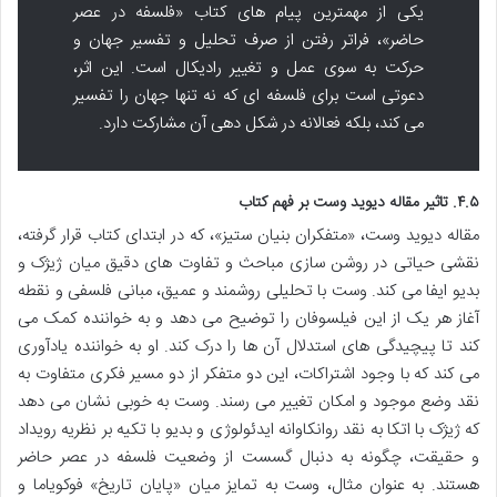
یکی از مهمترین پیام های کتاب «فلسفه در عصر
حاضر»، فراتر رفتن از صرف تحلیل و تفسیر جهان و
حرکت به سوی عمل و تغییر رادیکال است. این اثر،
دعوتی است برای فلسفه ای که نه تنها جهان را تفسیر
می کند، بلکه فعالانه در شکل دهی آن مشارکت دارد.
۴.۵. تاثیر مقاله دیوید وست بر فهم کتاب
مقاله دیوید وست، «متفکران بنیان ستیز»، که در ابتدای کتاب قرار گرفته،
نقشی حیاتی در روشن سازی مباحث و تفاوت های دقیق میان ژیژک و
بدیو ایفا می کند. وست با تحلیلی روشمند و عمیق، مبانی فلسفی و نقطه
آغاز هر یک از این فیلسوفان را توضیح می دهد و به خواننده کمک می
کند تا پیچیدگی های استدلال آن ها را درک کند. او به خواننده یادآوری
می کند که با وجود اشتراکات، این دو متفکر از دو مسیر فکری متفاوت به
نقد وضع موجود و امکان تغییر می رسند. وست به خوبی نشان می دهد
که ژیژک با اتکا به نقد روانکاوانه ایدئولوژی و بدیو با تکیه بر نظریه رویداد
و حقیقت، چگونه به دنبال گسست از وضعیت فلسفه در عصر حاضر
هستند. به عنوان مثال، وست به تمایز میان «پایان تاریخ» فوکویاما و