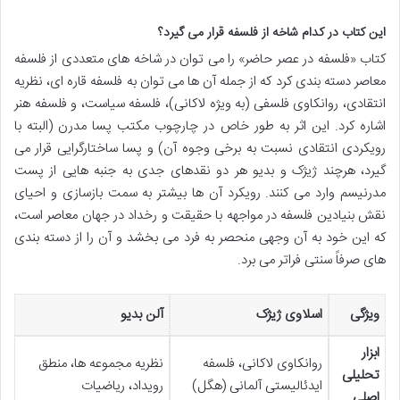
این کتاب در کدام شاخه از فلسفه قرار می گیرد؟
کتاب «فلسفه در عصر حاضر» را می توان در شاخه های متعددی از فلسفه
معاصر دسته بندی کرد که از جمله آن ها می توان به فلسفه قاره ای، نظریه
انتقادی، روانکاوی فلسفی (به ویژه لاکانی)، فلسفه سیاست، و فلسفه هنر
اشاره کرد. این اثر به طور خاص در چارچوب مکتب پسا مدرن (البته با
رویکردی انتقادی نسبت به برخی وجوه آن) و پسا ساختارگرایی قرار می
گیرد، هرچند ژیژک و بدیو هر دو نقدهای جدی به جنبه هایی از پست
مدرنیسم وارد می کنند. رویکرد آن ها بیشتر به سمت بازسازی و احیای
نقش بنیادین فلسفه در مواجهه با حقیقت و رخداد در جهان معاصر است،
که این خود به آن وجهی منحصر به فرد می بخشد و آن را از دسته بندی
های صرفاً سنتی فراتر می برد.
ویژگی
اسلاوی ژیژک
آلن بدیو
ابزار
روانکاوی لاکانی، فلسفه
نظریه مجموعه ها، منطق
تحلیلی
ایدئالیستی آلمانی (هگل)
رویداد، ریاضیات
اصلی