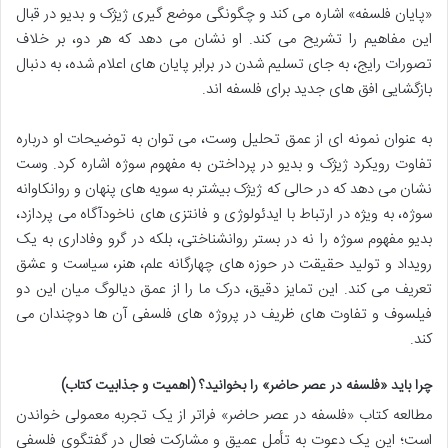
«پایان فلسفه» اشاره می کند و چگونگی موضع گیری ژیژک و بدیو در قبال
این مفاهیم را تشریح می کند. او نشان می دهد که هر دو، بر خلاف
تصورات رایج، به جای تسلیم شدن در برابر پایان های اعلام شده، به دنبال
بازگشایی افق های جدید برای فلسفه اند.
به عنوان نمونه ای از عمق تحلیل وست، می توان به توضیحات او درباره
تفاوت رویکرد ژیژک و بدیو در پرداختن به مفهوم سوژه اشاره کرد. وست
نشان می دهد که در حالی که ژیژک بیشتر به سویه های پنهان و روانکاوانه
سوژه، به ویژه در ارتباط با ایدئولوژی و فانتزی های ناخودآگاه می پردازد،
بدیو مفهوم سوژه را نه در بستر روانشناختی، بلکه در گرو وفاداری به یک
رویداد و تولید حقیقت در حوزه های چهارگانه علم، هنر، سیاست و عشق
تعریف می کند. این تمایز دقیق، درک ما را از عمق دیالوگ میان این دو
فیلسوف و تفاوت های ظریف در پروژه های فلسفی آن ها دوچندان می
کند.
چرا باید «فلسفه در عصر حاضر» را بخوانید؟ (اهمیت و جذابیت کتاب)
مطالعه کتاب «فلسفه در عصر حاضر» فراتر از یک تجربه معمولی خواندن
است؛ این یک دعوت به تأمل عمیق و مشارکت فعال در گفتگوی فلسفی