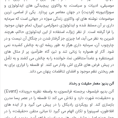
موسیقی، ادبیات و سیاست، به واکاوی پیچیدگی های ایدئولوژی و
سوبژکتیویته (فردیت) در جهان معاصر می پردازد. یکی از اساسی ترین
موضوعات نوشته های او، واکاوی زندگی سوژه در جهانی است که سرمایه
داری بر آن مسلط شده و ایدئولوژی دموکراسی لیبرال، تمام جهان موجود
را فرا گرفته است. از نظر ژیژک، استفاده از این ایدئولوژی حاکم، هرچند
شیرین به نظر می آید، اما چیزی جز گرفتار شدن در چنگال آن نیست و در
چارچوب آن، سرمایه داری هرگز به طور ریشه ای به چالش کشیده نمی
شود. آثار او همواره با زبانی تند و تیز، گاه طنزآمیز، پر از مثال های
غیرمنتظره و عامداً متناقض نما، خواننده را به چالش می کشند و به تأمل
در پیش فرض های فکری اش وادار می کنند. او فلسفه را ابزاری برای به
هم ریختن نظم موجود و افشای تناقضات پنهان می داند.
آلن بدیو: معمار حقیقت و رخداد
آلن بدیو، فیلسوف برجسته فرانسوی، به واسطه نظریه «رویداد» (Event)
و «حقیقت» شهرت دارد و تلاش می کند تا فلسفه را در عصر پسا مدرن
بازسازی کند. او رویکردی رادیکال را در پیش می گیرد و از ایده های
افلاطون، اسپینوزا و لکان الهام می گیرد تا مبانی متقن «حقیقت» را در
چهار حوزه اصلی: عشق، علم، هنر و سیاست، فراهم آورد. بدیو بر این باور