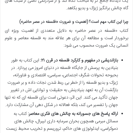
یک دیدگاه جامع تر به مباحث نگاه کند و از سردرگمی ناشی از سبک های
گاه چالش برانگیز ژیژک و بدیو بکاهد.
چرا این کتاب مهم است؟ (اهمیت و ضرورت «فلسفه در عصر حاضر»)
کتاب «فلسفه در عصر حاضر» به دلایل متعددی از اهمیت ویژه ای
برخوردار است و مطالعه آن برای هر علاقه مند به فلسفه معاصر و علوم
انسانی یک ضرورت محسوب می شود:
بازاندیشی در مفهوم و کارکرد فلسفه در قرن ۲۱:
این کتاب به طور
بنیادین به پرسش از جایگاه فلسفه در دنیای امروز می پردازد. در
بحبوحه تحولات شگرف اجتماعی، سیاسی، اقتصادی و فناورانه،
ژیژک و بدیو فلسفه را از خطر بی ربط شدن نجات داده و بر ضرورت
بازگشت آن به تعهد بنیادینش به حقیقت و توانایی اش در تغییر
جهان تأکید می کنند. این اثر، دعوتی است برای فلسفه ای که نه تنها
جهان را تفسیر می کند، بلکه فعالانه در شکل دهی آن مشارکت دارد.
ارائه پاسخ های جسورانه به چالش های فکری معاصر:
کتاب به
مسائل مبرمی همچون بحران سرمایه داری لیبرال، چالش های
دموکراسی، ایدئولوژی های حاکم، تروریسم و تخریب محیط زیست