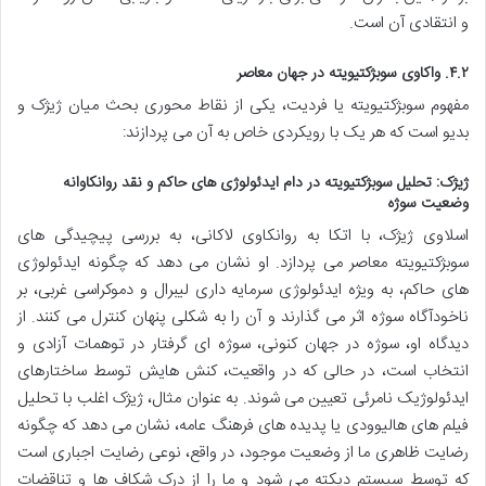
و انتقادی آن است.
۴.۲. واکاوی سوبژکتیویته در جهان معاصر
مفهوم سوبژکتیویته یا فردیت، یکی از نقاط محوری بحث میان ژیژک و
بدیو است که هر یک با رویکردی خاص به آن می پردازند:
ژیژک: تحلیل سوبژکتیویته در دام ایدئولوژی های حاکم و نقد روانکاوانه
وضعیت سوژه
اسلاوی ژیژک، با اتکا به روانکاوی لاکانی، به بررسی پیچیدگی های
سوبژکتیویته معاصر می پردازد. او نشان می دهد که چگونه ایدئولوژی
های حاکم، به ویژه ایدئولوژی سرمایه داری لیبرال و دموکراسی غربی، بر
ناخودآگاه سوژه اثر می گذارند و آن را به شکلی پنهان کنترل می کنند. از
دیدگاه او، سوژه در جهان کنونی، سوژه ای گرفتار در توهمات آزادی و
انتخاب است، در حالی که در واقعیت، کنش هایش توسط ساختارهای
ایدئولوژیک نامرئی تعیین می شوند. به عنوان مثال، ژیژک اغلب با تحلیل
فیلم های هالیوودی یا پدیده های فرهنگ عامه، نشان می دهد که چگونه
رضایت ظاهری ما از وضعیت موجود، در واقع، نوعی رضایت اجباری است
که توسط سیستم دیکته می شود و ما را از درک شکاف ها و تناقضات