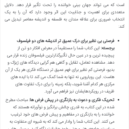
است که می تواند جهان بینی خواننده را تحت تأثیر قرار دهد. دلایل
متعددی برای اهمیت و جذابیت این اثر وجود دارد که آن را به یک
انتخاب ضروری برای علاقه مندان به فلسفه و اندیشه معاصر تبدیل می
کند:
فرصتی بی نظیر برای درک عمیق تر اندیشه های دو فیلسوف
برجسته:
این کتاب شما را مستقیماً در معرض افکار دو تن از
پیچیده ترین و در عین حال تأثیرگذارترین فیلسوفان زنده قرار می
دهد. مشاهده تعامل، تقابل و گاهی هم گرایی دیدگاه های ژیژک و
بدیو، فرصتی کم نظیر برای فهم عمیق تر دستگاه فکری هر یک از آن
هاست. این رویارویی نه تنها به شما کمک می کند تا با ایده های
مرکزی هر کدام آشنا شوید، بلکه زمینه را برای درک تفاوت های
ظریف در رویکردهایشان نیز فراهم می آورد.
تحریک فکری و دعوت به بازنگری در پیش فرض ها:
مباحث مطرح
شده در این کتاب، به قدری چالش برانگیز و نوآورانه هستند که
خواننده را به بازنگری در مفاهیم و پیش فرض های خود ترغیب
می کنند. این کتاب شما را وادار می کند که به شیوه ای متفاوت به
سیاست، جامعه، هنر و حتی خود حقیقت نگاه کنید. پرسش هایی