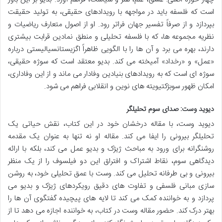
است که فلسفه باید در مواجهه با رویدادهای حقیقی، به تولید حقیقت
بپردازد و از صرفاً تفسیر جهان فراتر رود. او از اصول متعارف ریاضیات و
نظریه مجموعه ها، که با فلسفه تحلیلی و منطق نمادین قرابت بیشتری
دارند، بهره می برد و آن ها را با الگویی ظاهراً اگزیستانسیالیستی درباره
«عمل» و «رخداد» آمیخته می کند. بدیو معتقد است که سوژه حقیقی،
سوژه ای است که به رویدادهای بنیادین وفادار می ماند و از این وفاداری،
امکان ظهور سوبژکتیویته های نوین و انقلابی فراهم می شود.
دیوید وست: صدای سوم تحلیلگر
دیوید وست، با مقاله درخشان خود در این کتاب، نقش حیاتی یک
تحلیلگر بیرونی را ایفا می کند. مقاله او نه تنها به عنوان یک مقدمه
روشنگرانه برای ورود به مباحث ژیژک و بدیو عمل می کند، بلکه با ارائه
دیدگاهی سوم، نقاط اشتراک و افتراق این دو فیلسوف را از یک منظر
بیرونی و بی طرفانه تحلیل می کند. وست با عمق تحلیلی خود، به روشن
سازی مبانی فلسفی و تفاوت های دقیق رویکردهای ژیژک و بدیو می
پردازد و به خواننده کمک می کند تا لایه های پیچیده گفتگوی آن ها را
بهتر درک کند. حضور مقاله وست در کتاب، به خواننده اجازه می دهد تا از