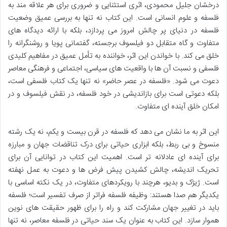
درخشان جلیل محمودی، اثری استثنایی و ضروری برای هر علاقه مند به
فلسفه و علوم انسانی است. این کتاب نه تنها به بررسی عمیق وضعیت
فلسفه در دنیای پر چالش امروز می پردازد، بلکه با ارائه دیدگاه های
متفاوت و گاه متقابل دو فیلسوف برجسته، گفتمانی پویا و روشنگرانه را
خلق می کند. با خواندن این اثر، خواننده به تأمل عمیق در مفاهیم کلیدی
فلسفی و نسبت آن ها با واقعیت های سیاسی، اجتماعی و فرهنگی معاصر
دعوت می شود. «فلسفه در عصر حاضر» نه تنها یک کتاب فلسفی است،
بلکه دعوتی است برای بازاندیشی در خود فلسفه، در نقش فیلسوف و در
امکان خلق آینده ای متفاوت.
این اثر به ما نشان می دهد که فلسفه در قرن بیست و یکم، نه یک رشته
منسوخ و بی ربط، بلکه ابزاری حیاتی برای درک تناقضات جهان و مبارزه
برای آینده ای عادلانه تر است. اهمیت این کتاب در توانایی آن برای
تحریک اندیشه، چالش کشیدن پیش فرض ها و دعوت به عمل نهفته
است. ژیژک و بدیو، هرچند با رویکردهای متفاوت، در یک نکته اساسی با
یکدیگر هم صدا هستند: وظیفه فلسفه فراتر از صرف تفسیر است؛ فلسفه
باید در تغییر جهان مشارکت کند و راه را برای ظهور حقیقت های نوین
هموار سازد. این کتاب به عنوان یک سند حیاتی در فلسفه معاصر، نه تنها