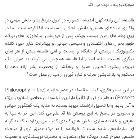
سوبژکتیویته دعوت می کند.
فلسفه، این رشته کهن اندیشه، همواره در طول تاریخ بشر، نقش مهمی در
واکاوی بنیادهای هستی، دانش، اخلاق و سیاست ایفا کرده است. اما در
پیچ وخم های قرن بیست ویکم، پس از فروپاشی ایدئولوژی های بزرگ،
ظهور بحران های اقتصادی و سیاسی جهانی، و پیشرفت های خیره کننده
تکنولوژیک، پرسش از جایگاه و رسالت واقعی فلسفه بیش از هر زمان
دیگری اهمیت یافته است. آیا فلسفه همچنان می تواند به عنوان یک
نیروی پیشرو، تحلیلی عمیق و راهگشا از وضعیت بشر ارائه دهد یا
محکوم به بازاندیشی صرف و کناره گیری از میدان عمل است؟
در این بستر فکری، کتاب «فلسفه در عصر حاضر» (Philosophy in the
Present) به قلم دو تن از تأثیرگذارترین فیلسوفان معاصر، اسلاوی ژیژک
و آلن بدیو، و با تحلیل ارزشمند دیوید وست، به مثابه یک گفتگوی حیاتی
و محوری در پاسخ به این پرسش ها قد علم می کند. این اثر نه تنها به
معرفی و خلاصه سازی بخش های کلیدی کتاب می پردازد، بلکه به گونه
ای سازماندهی شده است تا خواننده را به درک عمیق تری از مباحث
فلسفی مطرح شده، دیدگاه های متفاوت و مشترک نویسندگان، و اهمیت