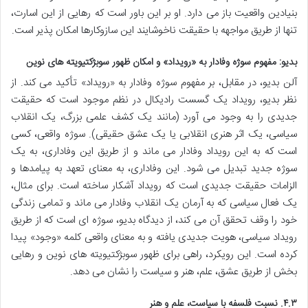
بنیادین واقعیت باز می دارد. او بر این باور است که رهایی از این اسارت،
تنها از طریق مواجهه با حقیقت ناخوشایند این سازوکارها امکان پذیر است.
بدیو: مفهوم سوژه وفادار به «رویداد» و امکان ظهور سوبژکتیویته های نوین
آلن بدیو، در مقابل، بر مفهوم سوژه وفادار به «رویداد» تأکید می کند. از
نظر بدیو، رویداد یک گسست رادیکال در نظم موجود است که حقیقت
جدیدی را به وجود می آورد (مانند یک کشف علمی بزرگ، یک انقلاب
سیاسی، یک اثر هنری انقلابی یا یک عشق حقیقی). سوژه واقعی، کسی
است که به این رویداد وفادار می ماند و از طریق این وفاداری، به یک
سوژه جدید تبدیل می شود. این وفاداری، به معنای تعهد به پیامدها و
الزامات حقیقت جدیدی است که رویداد آشکار ساخته است. برای مثال،
یک فعال سیاسی که به آرمان یک انقلاب وفادار می ماند و تمامی زندگی
خود را وقف تحقق آن می کند، از دیدگاه بدیو، سوژه ای است که از طریق
رویداد سیاسی، هویت جدیدی یافته و به معنای واقعی کلمه «وجود» پیدا
کرده است. این رویکرد، راهی برای ظهور سوبژکتیویته های نوین و رهایی
بخش از طریق عشق، علم، هنر و سیاست را نشان می دهد.
۴.۳. نسبت فلسفه با سیاست، علم و هنر