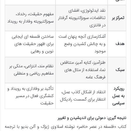
نقد ایدئولوژی، افشای
مفهوم حقیقت، رخداد،
تمرکز بر
تناقضات، سوبژکتیویته گرفتار
سوبژکتیویته وفادار به رویداد
در فانتزی
آشکارسازی آنچه پنهان است
ساختن فلسفه ای ایجابی
هدف
و به چالش کشیدن وضع
برای ظهور حقیقت های
موجود
نوین و رهایی
طنزآمیز، کنایه آمیز، متناقض
نظام مند، انتزاعی، متکی بر
سبک
نما، استفاده از مثال های
مفاهیم ریاضی و منطقی
فرهنگ عامه
رویکرد
تأکید بر وفاداری به رویداد و
انتقاد از اشکال کاذب عمل،
به عمل
کنشگری فعال در مسیر
انتظار برای گسست رادیکال
سیاسی
حقیقت
نتیجه گیری: دعوتی برای اندیشیدن و تغییر
کتاب «فلسفه در عصر حاضر» نوشته اسلاوی ژیژک و آلن بدیو با ترجمه