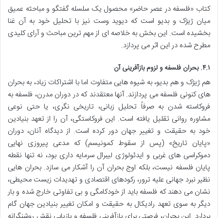
کتاب «فلسفه در عصر حاضر» محصول یک سلسله گفتگو و مباحثه عمیق
میان ژیژک و بدیو است که دیوید وست نیز با تحلیل خود به آن غنا
بخشیده است. این بخش به خلاصه ای از مهم ترین مباحث و آرای کلیدی
مطرح شده در این اثر می پردازد.
۴.۱. بحران فلسفه و لزوم بازآفرینی آن
هم ژیژک و هم بدیو، به شیوه هایی متفاوت اما با اشتراکات زیاد، به بحران
های کنونی فلسفه می پردازند. آنها معتقدند که در دوران مدرن، فلسفه به
فروکاسته شدن به صرفاً تحلیل زبانی، تاریخی نگری، یا حتی نوعی
مشاوره روانی تقلیل یافته است. این فروکاستگی، آن را از تعهد بنیادین
خود به حقیقت و تغییر جهان دور کرده است. از دیدگاه آنان، دوران
«پایان تاریخ» (پس از سقوط کمونیسم) که مدعی پیروزی نهایی
دموکراسی های غربی و ایدئولوژی لیبرال سرمایه داری بود، نه تنها نقطه
پایان فلسفه نیست، بلکه اوج بحران آن را آشکار می سازد. بحران هایی
نظیر نبرد جهانی علیه ترور، رکودهای اقتصادی و تهدیدات زیست محیطی،
نشان می دهند که فلسفه باید از خودکامگی و بی تفاوتی خارج شده و بار
دیگر به سوی تعهد رادیکال به حقیقت و امکان تغییر بنیادین جهان گام
بردارد. این بحران، فرصتی برای بازآفرینی فلسفه و بازیابی نقش روشنگرانه