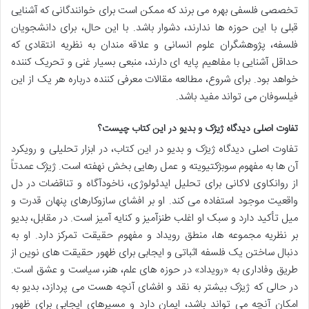
تخصصی فلسفی بهره می برند که ممکن است برای خوانندگانی که آشنایی
قبلی با این حوزه ها ندارند، دشوار باشد. با این حال، برای دانشجویان
فلسفه، پژوهشگران علوم انسانی و علاقه مندان به نظریه انتقادی که
حداقل آشنایی با مفاهیم پایه ای دارند، منبعی بسیار غنی و تحریک کننده
خواهد بود. برای شروع، مطالعه مقالات معرفی کننده درباره هر یک از این
فیلسوفان می تواند مفید باشد.
تفاوت اصلی دیدگاه ژیژک و بدیو در این کتاب چیست؟
تفاوت اصلی دیدگاه ژیژک و بدیو در این کتاب، در ابزار تحلیلی و رویکرد
آن ها به مفهوم سوبژکتیویته و عمل رهایی بخش نهفته است. ژیژک عمدتاً
از روانکاوی لاکانی برای تحلیل ایدئولوژی، ناخودآگاه و تناقضات در دل
واقعیت موجود استفاده می کند. او بر افشای سازوکارهای پنهان قدرت و
میل تأکید دارد و سبک او اغلب طنزآمیز و کنایه آمیز است. در مقابل، بدیو
بر نظریه مجموعه ها، منطق رویداد و مفهوم حقیقت تمرکز دارد. او به
دنبال ساختن یک فلسفه اثباتی و ایجابی برای ظهور حقیقت های نوین از
طریق وفاداری به «رویداد» در حوزه های علم، هنر، سیاست و عشق است.
در حالی که ژیژک بیشتر به نقد و افشای آنچه هست می پردازد، بدیو به
امکان آنچه می تواند باشد، ایمان دارد و مسیرهای ایجابی برای ظهور