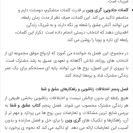
شریک است.
کلمات جادویی:
گری وین
بر قدرت کلمات متشکرم، دوستت دارم و
متاسفم تاکید می کند. این کلمات، صرف نظر از مدت زمان رابطه،
می توانند آتش عشق را شعله ور نگه دارند و به شریک زندگی
اطمینان دهند که انتخاب درستی انجام داده است. تکرار این کلمات،
رابطه ای تازه و پویا را روشن می کند.
در مجموع، این فصل به خواننده می آموزد که ازدواج موفق مجموعه ای از
انتخاب های روزانه، تلاش آگاهانه و تعهدی عمیق به رشد مشترک است.
با پیروی از این اصول، زوج ها می توانند پایه ای مستحکم برای یک عمر
زندگی مشترک شاد و پرمعنا ایجاد کنند.
فصل پنجم: اختلافات زناشویی و راهکارهای
عشق و شفا
هیچ رابطه ای بدون چالش نیست و اختلافات زناشویی بخشی طبیعی از
هر زندگی مشترک محسوب می شوند. فصل پنجم
کتاب عشق و شفا
به
بررسی شایع ترین مشکلات و تعارضات بین زوج ها می پردازد و مهم تر از
آن، راهکارها و تکنیک های
گری وین
را برای حل و فصل سازنده و بدون
آسیب این تعارضات ارائه می دهد. او تاکید می کند که نحوه ی برخورد با