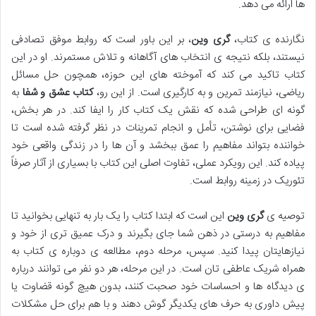
ها ارائه می دهد.
نگارنده ی کتاب،
گری وین
، بر این باور است که روابط موفق تصادفی
نیستند، بلکه نتیجه ی انتخاب های آگاهانه و تلاش مستمرند. او در این
کتاب تاکید می کند که آموخته های این حوزه، همچون حل مسائل
ریاضی، نیازمند تمرین و به کارگیری است. از این رو،
کتاب عشق و شفا
به
گونه ای طراحی شده که نقش یک کتاب کار را ایفا کند. در هر بخش،
فضایی برای نوشتن، تأمل و انجام تمرینات در نظر گرفته شده است تا
خواننده بتواند مفاهیم را عمق ببخشد و آن ها را در زندگی واقعی خود
پیاده کند. این رویکرد عملی، تفاوت اصلی این کتاب با بسیاری از آثار صرفاً
تئوریک در زمینه روابط است.
توصیه ی
گری وین
این است که ابتدا کتاب را یک بار به تنهایی بخوانید تا
مفاهیم به درستی در ذهن شما جای بگیرند و درک عمیق تری از خود و
نیازهایتان پیدا کنید. سپس، مرحله دوم، مطالعه ی دوباره ی کتاب به
همراه شریک عاطفی تان است. در این مرحله، هر دو نفر می توانند درباره
ی دیدگاه ها و احساسات خود صحبت کنند، بدون هیچ گونه قضاوت یا
پیش داوری به حرف های یکدیگر گوش دهند و با هم برای حل مشکلات