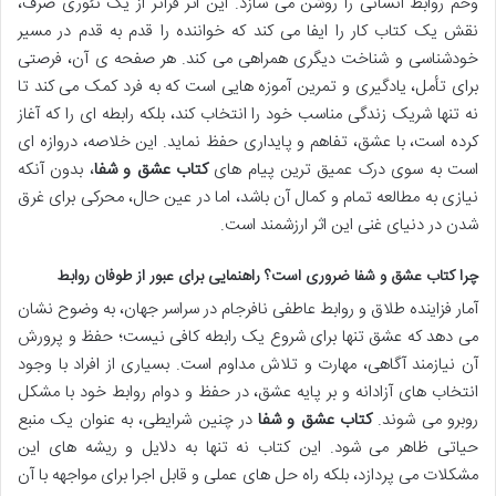
وخم روابط انسانی را روشن می سازد. این اثر فراتر از یک تئوری صرف،
نقش یک کتاب کار را ایفا می کند که خواننده را قدم به قدم در مسیر
خودشناسی و شناخت دیگری همراهی می کند. هر صفحه ی آن، فرصتی
برای تأمل، یادگیری و تمرین آموزه هایی است که به فرد کمک می کند تا
نه تنها شریک زندگی مناسب خود را انتخاب کند، بلکه رابطه ای را که آغاز
کرده است، با عشق، تفاهم و پایداری حفظ نماید. این خلاصه، دروازه ای
است به سوی درک عمیق ترین پیام های
کتاب عشق و شفا
، بدون آنکه
نیازی به مطالعه تمام و کمال آن باشد، اما در عین حال، محرکی برای غرق
شدن در دنیای غنی این اثر ارزشمند است.
چرا کتاب
عشق و شفا
ضروری است؟ راهنمایی برای عبور از طوفان روابط
آمار فزاینده طلاق و روابط عاطفی نافرجام در سراسر جهان، به وضوح نشان
می دهد که عشق تنها برای شروع یک رابطه کافی نیست؛ حفظ و پرورش
آن نیازمند آگاهی، مهارت و تلاش مداوم است. بسیاری از افراد با وجود
انتخاب های آزادانه و بر پایه عشق، در حفظ و دوام روابط خود با مشکل
روبرو می شوند.
کتاب عشق و شفا
در چنین شرایطی، به عنوان یک منبع
حیاتی ظاهر می شود. این کتاب نه تنها به دلایل و ریشه های این
مشکلات می پردازد، بلکه راه حل های عملی و قابل اجرا برای مواجهه با آن