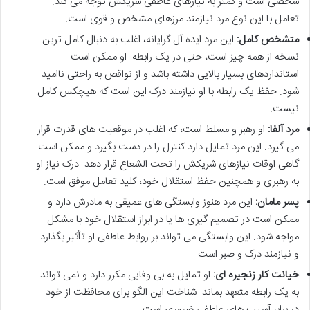
شخصی است و کمتر به نیازهای عاطفی شریکش توجه می کند.
تعامل با این نوع مرد نیازمند مرزهای مشخص و قوی است.
متشخص کامل:
این مرد ایده آل گرایانه، اغلب به دنبال کامل ترین
نسخه از همه چیز است، حتی در یک رابطه. او ممکن است
استانداردهای بسیار بالایی داشته باشد و از نواقص به راحتی ناامید
شود. حفظ یک رابطه با او نیازمند درک این است که هیچکس کامل
نیست.
مرد آلفا:
او رهبر و مسلط است، که اغلب در موقعیت های قدرت قرار
می گیرد. این مرد تمایل دارد کنترل را در دست بگیرد و ممکن است
گاهی اوقات نیازهای شریکش را تحت الشعاع قرار دهد. درک نیاز او
به رهبری و همچنین حفظ استقلال خود، کلید تعامل موفق است.
پسر مامان:
این مرد هنوز وابستگی های عمیقی به مادرش دارد و
ممکن است در تصمیم گیری ها یا در ابراز استقلال خود با مشکل
مواجه شود. این وابستگی می تواند بر روابط عاطفی او تأثیر بگذارد
و نیازمند درک و صبر است.
خیانت کار زنجیره ای:
او تمایل به بی وفایی مکرر دارد و نمی تواند
به یک رابطه متعهد بماند. شناخت این الگو برای محافظت از خود
در برابر آسیب های عاطفی ضروری است.