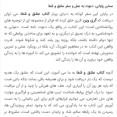
سخن پایانی: دعوت به عمل و سفر
عشق و شفا
در پایان این سفر کوتاه به دنیای پربار
کتاب عشق و شفا
، می توان
دریافت که
گری وین
اثری خلق کرده که فراتر از مجموعه ای از توصیه های
روانشناختی است؛ این کتاب، در واقع یک دعوت نامه است. دعوتی به
خودشناسی، به درک عمیق تر دیگری، و به تعهد برای ساختن روابطی که نه
تنها دوام داشته باشند، بلکه روزبه روز رشد کنند و شکوفا شوند. قدرت
واقعی این کتاب نه در مفاهیم تئوریک آن، بلکه در رویکرد عملی و تمرین
محورش نهفته است که خواننده را تشویق می کند تا آموزه ها را به زندگی
واقعی خود بیاورد و آن ها را زندگی کند.
آنچه
کتاب عشق و شفا
به ما می آموزد، این است که عشق یک هدیه
نیست که یک بار دریافت شود و برای همیشه باقی بماند؛ بلکه باغی است
که باید هر روز آن را آبیاری کرد، علف های هرزش را چید و از آن مراقبت
نمود. با درک انواع روابط، شناخت تیپ های شخصیتی و فراگیری مهارت
های حل تعارض، می توانیم ابزارهای لازم برای این باغبانی را به دست
آوریم. این کتاب به ما یادآوری می کند که با وجود تمام پیچیدگی ها،
رسیدن به یک رابطه سالم، شاد و پایدار، دست یافتنی است، مشروط بر