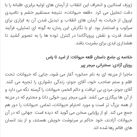
ژوزف استالین و انحراف این انقلاب از آرمان های اولیه برابری طلبانه را با
دقت تحلیل می کرد. «قلعه حیوانات» نتیجه مستقیم خشم و ناامیدی
اورول از خیانت به آرمان های انقلاب و تبدیل شدن آن به ابزاری برای
سرکوب و استثمار بود. او با نگارش این رمان، به گونه ای تمثیلی، فرآیند
فساد قدرت و نقش پروپاگاندا در کنترل توده ها را به تصویر کشید تا
هشداری ابدی برای بشریت باشد.
خلاصه ی جامع داستان قلعه حیوانات: از امید تا یاس
رویای آزادی: سخنرانی میجر پیر
ماجرا از مزرعه ای به نام «مانور» آغاز می شود، جایی که حیوانات تحت
ظلم و ستم صاحب خود، آقای جونز، زندگی دشواری را تجربه می کنند.
آقای جونز، مردی بی لیاقت و دائم الخمر، حیوانات را گرسنه نگه می دارد و
از آن ها بیگاری می کشد. شبی میجر پیر، خوکی دانا و محترم که در مزرعه
از همه بزرگ تر است و مورد احترام حیوانات، تمامی حیوانات را دور هم
جمع می کند. او از رؤیایی سخن می گوید که دیده است: جهانی که در آن
حیوانات آزادند، خود حاکم بر سرنوشت خویش هستند، و از بند انسان
های ظالم رها شده اند.