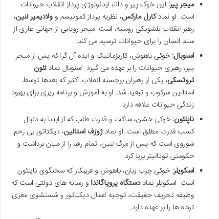
میجر پیر:
این خوک پیر و دانا، ایدئولوژی پرداز انقلاب حیوانات
است. او نماد
کارل مارکس
، نظریه پرداز کمونیسم و
ولادیمیر لنین
،
رهبر انقلاب بلشویکی روسیه، است. میجر رویایی از جهانی عاری از
ستم انسان را برای حیوانات ترسیم می کند.
اسنوبال:
خوکی باهوش، کاریزماتیک و ایده آل گرا که پس از میجر
پیر، رهبری حیوانات را بر عهده می گیرد. اسنوبال نماد
لئون
تروتسکی
، یکی از رهبران برجسته انقلاب اکتبر که بعدها توسط
استالین سرکوب و تبعید شد. او به آموزش و برنامه ریزی برای بهبود
زندگی حیوانات علاقه دارد.
ناپلئون:
خوکی خشن، ساکت و قدرت طلب که از ابتدا به دنبال
کسب قدرت مطلق است. او نماد
ژوزف استالین
، دیکتاتور بی رحم
شوروی است که پس از مرگ لنین، تمام رقبا را از میان برداشت و
حکومتی توتالیتر برپا کرد.
اسکویلر:
خوکی چرب زبان، باهوش و فریبکار که سخنگوی ناپلئون
است. اسکویلر نماد
دستگاه پروپاگاندا
و رسانه های دولتی است که
وظیفه تحریف حقیقت، توجیه اعمال دیکتاتور و شستشوی مغزی
توده ها را بر عهده دارد.