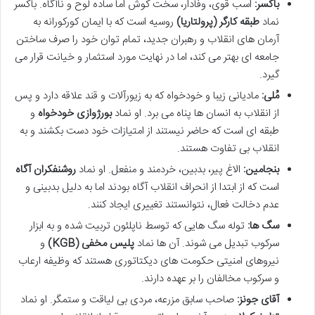
باکسر:
اسب قوی، وفادار، سخت کوش اما ساده لوح و ناآگاه. باکسر
نماد
طبقه کارگر (پرولتاریا)
روسیه است که با ایمان کورکورانه به
آرمان های انقلاب و رهبران جدید، تمام توان خود را صرف ساختن
جامعه ای بهتر می کند، اما در نهایت مورد استثمار و خیانت قرار می
گیرد.
مُلی:
مادیانی زیبا و خودخواه که به زیورآلات و قند علاقه دارد و پس
از انقلاب به انسان ها پناه می برد. او نماد
بورژوازی خودخواه
و
طبقه ای است که حاضر نیستند از امتیازات خود دست بکشند و به
انقلاب بی تفاوت هستند.
بنجامین:
الاغ پیر، بدبین، خردمند و منفعل. او نماد
روشنفکران آگاه
است که از ابتدا از انحراف انقلاب آگاه بودند اما به دلیل بدبینی و
عدم دخالت فعال، نتوانستند تغییری ایجاد کنند.
سگ ها:
توله سگ هایی که توسط ناپلئون تربیت شده و به ابزار
سرکوب تبدیل می شوند. آن ها نماد
پلیس مخفی (KGB)
و
نیروهای امنیتی حکومت های دیکتاتوری هستند که وظیفه ارعاب
و سرکوب مخالفان را بر عهده دارند.
آقای جونز:
صاحب سابق مزرعه، مردی بی لیاقت و ستمگر. او نماد