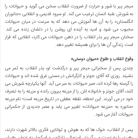
میجر پیر با شور و حرارت از ضرورت انقلاب سخن می گوید و حیوانات را
به شورش علیه انسان ترغیب می کند. او سرود قدیمی و انقلابی «جانوران
انگلستان» را به آن ها آموزش می دهد که به سرعت در میان حیوانات
محبوب می شود و امید به آینده ای روشن را در دلشان زنده می کند.
سخنان میجر پیر بذر انقلاب را در ذهن حیوانات می کارد، انقلابی که قرار
است زندگی آن ها را برای همیشه تغییر دهد.
وقوع انقلاب و طلوع «حیوان دوستی»
چندی پس از سخنرانی میجر پیر و درگذشت او، بذر انقلاب به ثمر می
نشیند. روزی که آقای جونز و کارگرانش در مستی غرق شده اند و حیوانات
را گرسنه رها کرده اند، صبر حیوانات به سر می آید. آنها یکپارچه شورش می
کنند، آقای جونز و خانواده اش را از مزرعه بیرون رانده و مزرعه را به تصرف
خود در می آورند. این لحظه، نقطه عطفی در تاریخ مزرعه است؛ نام مزرعه
«مانور» به «مزرعه حیوانات» تغییر می یابد و عصر جدیدی از حکمرانی
حیوانات آغاز می شود.
پس از انقلاب، خوک ها که به هوش و توانایی فکری بالاتر شهرت دارند،
رهبری را به دست می گیرند. اسنوبال، ناپلئون و اسکویلر به عنوان رهبران