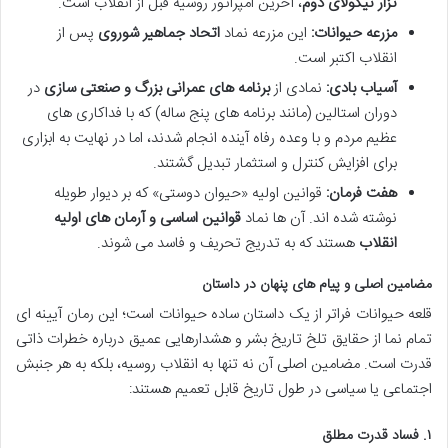
تزار نیکولای دوم
، آخرین امپراتور روسیه قبل از انقلاب است.
مزرعه حیوانات:
این مزرعه نماد
اتحاد جماهیر شوروی
پس از
انقلاب اکتبر است.
آسیاب بادی:
نمادی از
برنامه های عمرانی بزرگ و صنعتی سازی
در
دوران استالین (مانند برنامه های پنج ساله) که با فداکاری های
عظیم مردم و با وعده رفاه آینده انجام شدند، اما در نهایت به ابزاری
برای افزایش کنترل و استثمار تبدیل گشتند.
هفت فرمان:
قوانین اولیه «حیوان دوستی» که بر دیوار طویله
نوشته شده اند. آن ها نماد
قوانین اساسی و آرمان های اولیه
انقلاب
هستند که به تدریج تحریف و فاسد می شوند.
مضامین اصلی و پیام های پنهان در داستان
قلعه حیوانات فراتر از یک داستان ساده حیوانات است؛ این رمان آیینه ای
تمام نما از حقایق تلخ تاریخ بشر و هشدارهایی عمیق درباره خطرات ذاتی
قدرت است. مضامین اصلی آن نه تنها به انقلاب روسیه، بلکه به هر جنبش
اجتماعی یا سیاسی در طول تاریخ قابل تعمیم هستند:
۱. فساد قدرت مطلق