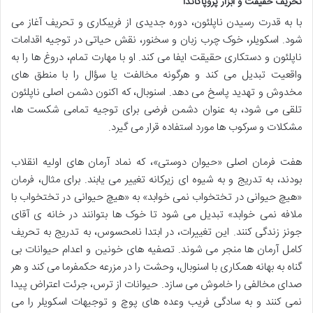
تحریف حقیقت و ابزار پروپاگاندا
با به قدرت رسیدن ناپلئون، دوره جدیدی از فریبکاری و تحریف آغاز می
شود. اسکویلر، خوک چرب زبان و سخنور، نقش حیاتی در توجیه اقدامات
ناپلئون و دستکاری حقیقت ایفا می کند. او با مهارت تمام، دروغ ها را به
واقعیت تبدیل می کند و هرگونه مخالفت یا سؤال را با منطق های
مخدوش و تهدید پاسخ می دهد. اسنوبال، که اکنون دشمن اصلی ناپلئون
تلقی می شود، به عنوان دشمن فرضی برای توجیه تمامی شکست ها،
مشکلات و سرکوب ها مورد استفاده قرار می گیرد.
هفت فرمان اصلی «حیوان دوستی»، که نماد آرمان های اولیه انقلاب
بودند، به تدریج و به شیوه ای زیرکانه تغییر می یابند. برای مثال، فرمان
«هیچ حیوانی در تختخواب نمی خوابد» به «هیچ حیوانی در تختخواب با
ملافه نمی خوابد» تبدیل می شود تا خوک ها بتوانند در خانه ی آقای
جونز زندگی کنند. این تغییرات، در ابتدا نامحسوس، به تدریج به تحریف
کامل آرمان ها منجر می شوند. تصفیه های خونین و اعدام حیوانات بی
گناه به بهانه همکاری با اسنوبال، وحشت را در مزرعه حکمفرما می کند و هر
صدای مخالفی را خاموش می سازد. حیوانات از ترس، جرئت اعتراض پیدا
نمی کنند و به سادگی فریب وعده های پوچ و توجیهات اسکویلر را می