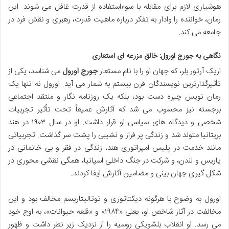
هوشیاری لازم برای مقابله با سوءاستفاده از قدرت غافل می شوند. این
رمان، خواننده را وادار به تفکر درباره ماهیت قدرت، رهبری و نقش فرد در
جامعه می کند.
نگاهی به جورج اورول: خالق مزرعه ای استعاری
اریک آرتور بلر، که جهان او را با نام مستعار
جورج اورول
می شناسد، یکی از
تأثیرگذارترین نویسندگان قرن بیستم به شمار می آید. اورول نه تنها یک
رمان نویس چیره دست بود، بلکه یک روزنامه نگار و منتقد اجتماعی
برجسته نیز محسوب می شد که آثارش عمیقاً تحت تأثیر تجربیات
شخصی و دیدگاه های سیاسی او قرار داشت. او در سال ۱۹۰۳ در هند
بریتانیا متولد شد و زندگی پر فراز و نشیبی را پشت سر گذاشت. تجربیاتی
مانند خدمت در پلیس امپراتوری هند، زندگی در فقر و بی خانمانی در
پاریس و لندن، و شرکت در جنگ داخلی اسپانیا، همگی نقشی محوری در
شکل گیری جهان بینی و مضامین آثارش ایفا کردند.
اورول به وضوح با هرگونه دیکتاتوری و توتالیتاریسم مخالف بود و این
مخالفت در آثار شاخص او، یعنی «۱۹۸۴» و «قلعه حیوانات»، به اوج خود
می رسد. او انقلاب بلشویکی روسیه را از نزدیک زیر نظر داشت و ظهور