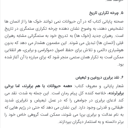
۵. چرخه تکراری تاریخ
صحنه پایانی کتاب که در آن حیوانات نمی توانند خوک ها را از انسان ها
تشخیص دهند، به وضوح نشان دهنده چرخه تکراری ستمگری در تاریخ
است. رهبران جدید (خوک ها) به تدریج خود به ستمگرانی مشابه رهبران
قبلی (انسان ها) تبدیل می شوند. این مضمون هشدار می دهد که بدون
هوشیاری دائمی و تلاش برای حفظ اصول دموکراسی و برابری، هر انقلابی
ممکن است به تکرار همان ستمی منجر شود که برای مبارزه با آن آغاز شده
بود.
۶. نقد برابری دروغین و تبعیض
شعار پایانی و معروف کتاب:
«همه حیوانات با هم برابرند، اما برخی
برابرترند»
، خلاصه کننده کل پیام رمان است. این جمله به شدت نقد می
کند ادعای برابری در جوامعی را که در عمل تبعیض و نابرابری شدید
طبقاتی و قدرتی وجود دارد. این نشان می دهد که حتی در رژیم هایی که
به نام عدالت و برابری برپا می شوند، ممکن است گروهی خاص خود را
برتر دانسته و به استثمار دیگران بپردازند.