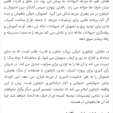
همان طور که مزرعه حیوانات به پیش می رود، بذر نفاق و قدرت طلبی
میان خوک ها جوانه می زند. رقابتی پنهان، سپس آشکار، بین اسنوبال و
ناپلئون بر سر رهبری مزرعه شکل می گیرد. اسنوبال، خوکی باهوش و ایده
آل گرا، برنامه هایی برای پیشرفت مزرعه، از جمله طرح ساخت آسیاب
بادی برای تولید برق و تسهیل کار حیوانات، ارائه می دهد. او به آموزش و
روشنگری حیوانات علاقه دارد و تلاش می کند مزرعه را به سمت مدرنیته و
رفاه بیشتر سوق دهد.
در مقابل، ناپلئون، خوکی زیرک، خشن و قدرت طلب است که به جای
مباحثه و اقناع، به زور و ارعاب متوسل می شود. او مخفیانه ۹ توله سگ را
تربیت می کند و آن ها را به ابزاری برای سرکوب تبدیل می کند. در جریان
رأی گیری برای پروژه آسیاب بادی، ناپلئون با استفاده از سگ هایش،
اسنوبال را به طرز خشونت آمیزی از مزرعه فراری می دهد. این کودتا،
پایان دموکراسی حیوانی و آغاز دیکتاتوری ناپلئون است. پس از این
واقعه، ناپلئون اعلام می کند که جلسات تصمیم گیری دیگر برگزار نخواهند
شد و تمامی تصمیمات توسط کمیته ای از خوک ها اتخاذ خواهد شد، چرا
که آن ها باهوش تر هستند.