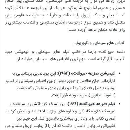
ترین آن ها می توان به ترجمه امیر امیرشاهی، احمد کسایی پور، صالح
حسینی و حمیدرضا بلوچ اشاره کرد. هر یک از این ترجمه ها، تلاش کرده
اند تا پیام و سبک اورول را با دقت و ظرافت به خواننده فارسی زبان
منتقل کنند و همین تنوع در ترجمه، امکان دسترسی و انتخاب بیشتری را
برای علاقه مندان فراهم آورده است.
اقتباس های سینمایی و تلویزیونی
«قلعه حیوانات» بارها در قالب فیلم های سینمایی و انیمیشن مورد
اقتباس قرار گرفته است. مهم ترین اقتباس های سینمایی عبارتند از:
انیمیشن «مزرعه حیوانات» (۱۹۵۴):
این پویانمایی بریتانیایی به
کارگردانی جان هالاس و جوی بچلر، اولین اقتباس سینمایی از کتاب
بود و به دلیل فضای تاریک و پایان بندی متفاوتی که داشت
(سقوط ناپلئون)، مورد توجه قرار گرفت.
فیلم «مزرعه حیوانات» (۱۹۹۹):
این نسخه لایو-اکشن با استفاده از
عروسک های مکانیکی و جلوه های ویژه ساخته شد و تلاش کرد تا
فضای کتاب را با وفاداری بیشتری بازسازی کند. این فیلم نیز
تغییراتی در پایان داستان داشت که آن را از روایت اورول متمایز می