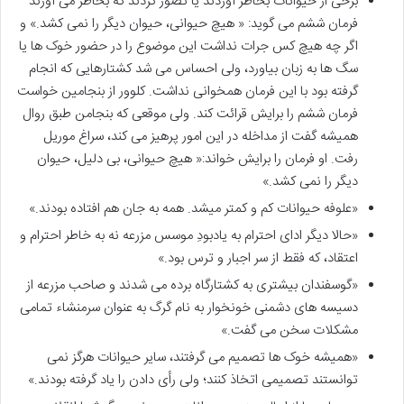
برخی از حیوانات بخاطر آوردند یا تصور کردند که بخاطر می آورند
فرمان ششم می گوید: « هیچ حیوانی، حیوان دیگر را نمی کشد.» و
اگر چه هیچ کس جرات نداشت این موضوع را در حضور خوک ها یا
سگ ها به زبان بیاورد، ولی احساس می شد کشتارهایی که انجام
گرفته بود با این فرمان همخوانی نداشت. کلوور از بنجامین خواست
فرمان ششم را برایش قرائت کند. ولی موقعی که بنجامن طبق روال
همیشه گفت از مداخله در این امور پرهیز می کند، سراغ موریل
رفت. او فرمان را برایش خواند:« هیچ حیوانی، بی دلیل، حیوان
دیگر را نمی کشد.»
«علوفه حیوانات کم و کمتر میشد. همه به جان هم افتاده بودند.»
«حالا دیگر ادای احترام به یادبودِ موسس مزرعه نه به خاطر احترام و
اعتقاد، که فقط از سر اجبار و ترس بود.»
«گوسفندان بیشتری به کشتارگاه برده می شدند و صاحب مزرعه از
دسیسه های دشمنی خونخوار به نام گرگ به عنوان سرمنشاء تمامی
مشکلات سخن می گفت.»
«همیشه خوک ها تصمیم می گرفتند، سایر حیوانات هرگز نمی
توانستند تصمیمی اتخاذ کنند؛ ولی رأی دادن را یاد گرفته بودند.»