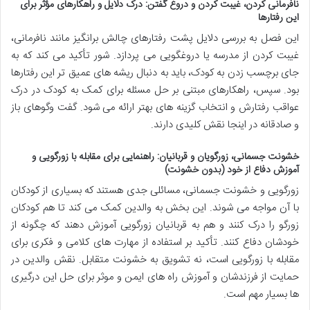
نافرمانی کردن، غیبت کردن و دروغ گفتن: درک دلایل و راهکارهای مؤثر برای
این رفتارها
این فصل به بررسی دلایل پشت رفتارهای چالش برانگیز مانند نافرمانی،
غیبت کردن از مدرسه یا دروغگویی می پردازد. شور تأکید می کند که به
جای برچسب زدن به کودک، باید به دنبال ریشه های عمیق تر این رفتارها
بود. سپس، راهکارهای مبتنی بر حل مسئله برای کمک به کودک در درک
عواقب رفتارش و انتخاب گزینه های بهتر ارائه می شود. گفت وگوهای باز
و صادقانه در اینجا نقش کلیدی دارند.
خشونت جسمانی، زورگویان و قربانیان: راهنمایی برای مقابله با زورگویی و
آموزش دفاع از خود (بدون خشونت)
زورگویی و خشونت جسمانی، مسائلی جدی هستند که بسیاری از کودکان
با آن مواجه می شوند. این بخش به والدین کمک می کند تا هم کودکان
زورگو را درک کنند و هم به قربانیان زورگویی آموزش دهند که چگونه از
خودشان دفاع کنند. تأکید بر استفاده از مهارت های کلامی و فکری برای
مقابله با زورگویی است، نه تشویق به خشونت متقابل. نقش والدین در
حمایت از فرزندشان و آموزش راه های ایمن و موثر برای حل این درگیری
ها بسیار مهم است.