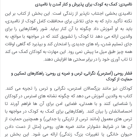
ناامیدی: کمک به کودک برای پذیرش و کنار آمدن با ناامیدی
ناامیدی بخشی اجتناب ناپذیر از زندگی است. این بخش از کتاب بر این
نکته تأکید دارد که به جای تلاش برای محافظت کامل کودک از ناامیدی،
باید به او آموزش داد چگونه با آن کنار بیاید. شور راهکارهایی را برای
والدین ارائه می دهد تا کودک را تشویق کنند که در مواجهه با موانع، به
جای تسلیم شدن، راه های جدیدی را امتحان کند و بپذیرد که گاهی اوقات
همه چیز طبق میل ما پیش نمی رود. این مهارت به کودکان کمک می کند
تا تاب آوری خود را در برابر سختی ها افزایش دهند.
فشار روحی (استرس)، نگرانی، ترس و ضربه ی روحی: راهکارهای تسکین و
حمایت از کودک
کودکان نیز مانند بزرگسالان استرس، نگرانی و ترس را تجربه می کنند.
کتاب به والدین آموزش می دهد که چگونه نشانه های استرس در کودکان
را شناسایی کنند و با همدلی، فضایی امن برای آن ها فراهم آورند تا
احساساتشان را بیان کنند. راهکارهایی برای کمک به کودک در مواجهه با
ترس های معمول (مانند ترس از تاریکی یا جدایی) و همچنین حمایت از
آن ها در شرایط دشوارتر مانند ضربه های روحی (مثل از دست دادن
حیوان خانگی یا تغییرات بزرگ زندگی) ارائه می شود. این بخش بر