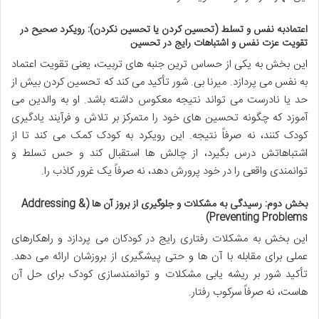
اعتمادبه نفس و تسلط (تحسین کردن یا تحسین نکردن): رویکرد صحیح در
تقویت عزت نفس و اشتباهات رایج در تحسین
این بخش به یکی از حساس ترین جنبه های تربیت، یعنی تقویت اعتماد
به نفس می پردازد. میرنا بی. شور تأکید می کند که تحسین کردن بیش از
حد یا نادرست می تواند نتیجه معکوس داشته باشد. او به والدین می
آموزد که چگونه تحسین های خود را متمرکز بر تلاش و فرآیند یادگیری
کودک کنند، نه صرفاً نتیجه. این رویکرد به کودک کمک می کند تا از
اشتباهاتش درس بگیرد، از چالش ها استقبال کند و حس تسلط و
توانمندی واقعی را در خود پرورش دهد، نه صرفاً یک غرور کاذب را.
بخش دوم: رسیدگی به مشکلات و جلوگیری از بروز آن ها (Addressing &
Preventing Problems)
این بخش به مشکلات رفتاری رایج در کودکان می پردازد و راهکارهای
عملی برای مقابله با آن ها و حتی پیشگیری از بروزشان ارائه می دهد.
تأکید شور بر ریشه یابی مشکلات و توانمندسازی کودک برای حل آن
هاست، نه صرفاً سرکوب رفتار.