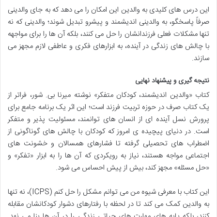
این درس های کلیدی به والدین این امکان را می دهد که به جای والدینی
صرفاً پاسخگو، به والدینی اندیشمند و پیشرو تبدیل شوند؛ والدینی که نه
تنها مشکلات فعلی فرزندانشان را حل می کنند، بلکه آن ها را برای مواجهه
با چالش های زندگی در آینده، به ابزارهای فکری و عاطفی لازم مجهز می
سازند.
نتیجه گیری و پیشنهاد نهایی
کتاب «والدین اندیشمند، کودکان متفکر» نوشته میرنا بی. شور، فراتر از
یک کتاب صرف در حوزه تربیت فرزند است؛ این اثر یک برنامه جامع برای
پرورش نسل آینده ای از انسان های توانمند، مسئولیت پذیر و متفکر
است. در دنیای پیچیده ی امروز که کودکان با چالش های گوناگونی از
اضطراب های تحصیلی گرفته تا فشارهای همسالان و خشونت های
اجتماعی مواجه هستند، نیاز به رویکردی که آن ها را به ابزار «تفکر» و
«حل مسئله» مجهز کند، بیش از پیش احساس می شود.
این کتاب با معرفی شیوه من می توانم مشکل را حل کنم (ICPS)، نه تنها
به والدین کمک می کند تا در لحظه با رفتارهای دشوار کودکانشان مقابله
کنند، بلکه پایه های مهارت های حیاتی زندگی را در آن ها بنا می نهد.