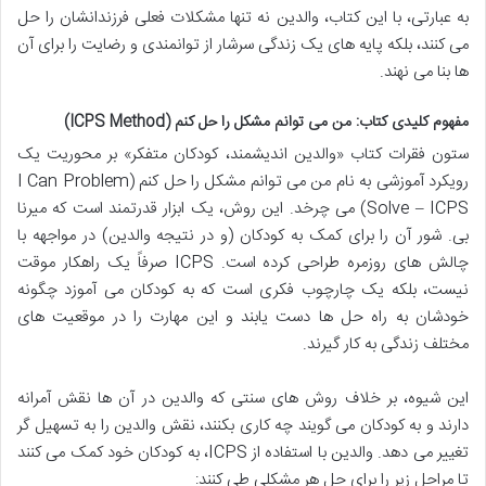
به عبارتی، با این کتاب، والدین نه تنها مشکلات فعلی فرزندانشان را حل
می کنند، بلکه پایه های یک زندگی سرشار از توانمندی و رضایت را برای آن
ها بنا می نهند.
مفهوم کلیدی کتاب: من می توانم مشکل را حل کنم (ICPS Method)
ستون فقرات کتاب «والدین اندیشمند، کودکان متفکر» بر محوریت یک
رویکرد آموزشی به نام من می توانم مشکل را حل کنم (I Can Problem
Solve – ICPS) می چرخد. این روش، یک ابزار قدرتمند است که میرنا
بی. شور آن را برای کمک به کودکان (و در نتیجه والدین) در مواجهه با
چالش های روزمره طراحی کرده است. ICPS صرفاً یک راهکار موقت
نیست، بلکه یک چارچوب فکری است که به کودکان می آموزد چگونه
خودشان به راه حل ها دست یابند و این مهارت را در موقعیت های
مختلف زندگی به کار گیرند.
این شیوه، بر خلاف روش های سنتی که والدین در آن ها نقش آمرانه
دارند و به کودکان می گویند چه کاری بکنند، نقش والدین را به تسهیل گر
تغییر می دهد. والدین با استفاده از ICPS، به کودکان خود کمک می کنند
تا مراحل زیر را برای حل هر مشکلی طی کنند: