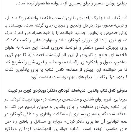
چراغی روشن، مسیر را برای بسیاری از خانواده ها هموار کرده است.
این کتاب نه تنها یک راهنمای نظری نیست، بلکه به واسطه رویکرد عملی
و تجربه محور خود، در دل والدین و مربیان جای گرفته است. نویسنده با
زبانی صمیمی و روایتی جذاب، خواننده را با خود همراه می کند تا درک
عمیق تری از دنیای درونی کودکان بیابد و مهارت هایی را کسب کند که
برای پرورش نسلی متفکر و توانمند ضروری است. این مقاله به عنوان
خلاصه ای جامع و کاربردی از این اثر ارزشمند، قصد دارد تا مهم ترین
مفاهیم، اصول و راهکارهای ارائه شده توسط میرنا بی. شور را تشریح کند
تا هر خواننده ای، پیش از مطالعه کامل کتاب یا برای یادآوری نکات
کلیدی، درکی کامل از پیام های مهم نویسنده به دست آورد.
معرفی کامل کتاب والدین اندیشمند، کودکان متفکر: رویکردی نوین در تربیت
میرنا بی. شور، روان شناس و متخصص برجسته در حوزه تربیت کودک، در
این کتاب رویکردی متفاوت را برای والدین و مربیان ترسیم می کند. او
معتقد است که ریشه ی بسیاری از مشکلات رفتاری و عاطفی کودکان در
عدم توانایی آن ها برای «فکر کردن» درباره ی مسائل و یافتن راه حل
های مناسب نهفته است. کتاب «والدین اندیشمند، کودکان متفکر»