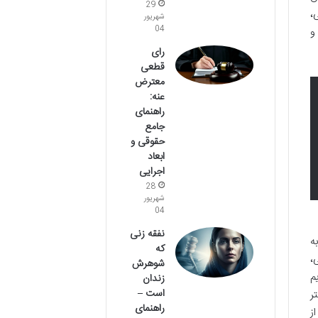
29
،
شهریور
04
و
رای
قطعی
معترض
عنه:
راهنمای
جامع
حقوقی و
ابعاد
اجرایی
28
شهریور
04
نفقه زنی
ه
که
،
شوهرش
م
زندان
است –
ر
راهنمای
ز