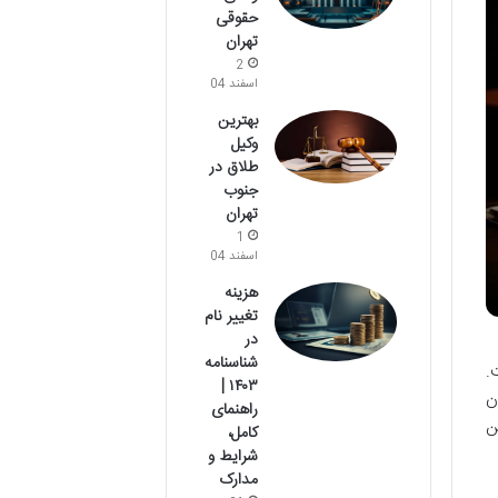
حقوقی
تهران
2
اسفند 04
بهترین
وکیل
طلاق در
جنوب
تهران
1
اسفند 04
هزینه
تغییر نام
در
شناسنامه
.
۱۴۰۳ |
ن
راهنمای
ن
کامل،
شرایط و
مدارک