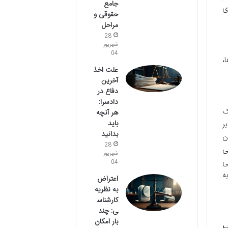
جامع
ی
حقوقی و
مراحل
28
شهریور
04
،
علت اخذ
آخرین
دفاع در
دادسرا:
ک
هر آنچه
باید
ر
بدانید
ن
28
ی
شهریور
ی
04
ه
اعتراض
به نظریه
کارشناس
ی: چند
بار امکان
ب