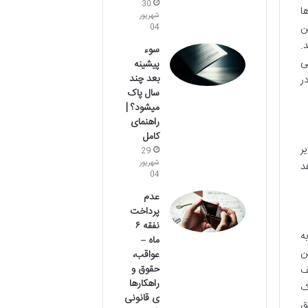
30
ا
شهریور
ن
04
.
سوء
ی
پیشینه
بعد چند
ر
سال پاک
میشود؟ |
راهنمای
کامل
ر
29
شهریور
د
04
عدم
پرداخت
نفقه ۶
ه
ماه –
ن
عواقب،
حقوق و
ف
راهکارها
ک
ی قانونی
ق