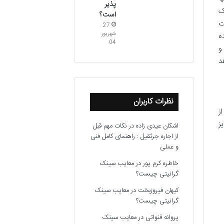
پذیر
ک
است؟
ت
27
شهریور
ه
04
و
د
نظرات کاربران
ز
ز
اشکان عیدی زاده
در
نکات مهم قبل
از اجاره جرثقیل : راهنمای کامل فنی
و عملی
خاطره کرم پور
در
معایب سینک
گرانیتی چیست؟
کیهان فیروزبخت
در
معایب سینک
گرانیتی چیست؟
پروانه قنواتی
در
معایب سینک