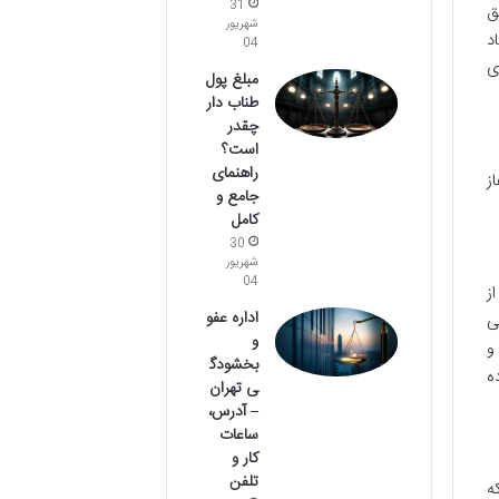
31
ق
شهریور
د
04
ی
مبلغ پول
طناب دار
چقدر
است؟
راهنمای
ز
جامع و
کامل
30
شهریور
04
از
اداره عفو
ی
و
و
بخشودگ
ه
ی تهران
– آدرس،
ساعات
کار و
تلفن
ه