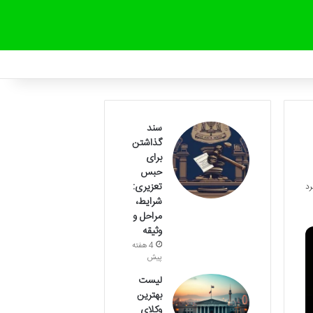
سند
گذاشتن
برای
حبس
تعزیری:
شرایط،
مراحل و
وثیقه
4 هفته
پیش
لیست
بهترین
وکلای