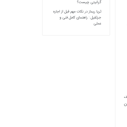
گرانیتی چیست؟
ثریا ریماز
در
نکات مهم قبل از اجاره
جرثقیل : راهنمای کامل فنی و
عملی
،
ن