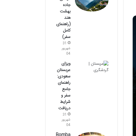
جاده
بهشت
هند
(راهنمای
کامل
سفر)
31
شهریور
04
ویزای
عربستان
سعودی:
راهنمای
جامع
سفر و
شرایط
دریافت
31
شهریور
04
Bomba