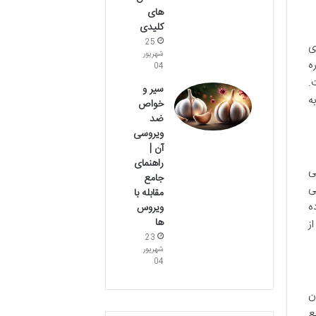
های
کلیدی
25
ی
شهریور
ه
04
.
سیر و
ه
خواص
ضد
ویروسی
آن |
راهنمای
ی
جامع
ی
مقابله با
ه
ویروس
ها
ز
23
شهریور
04
ن
ع