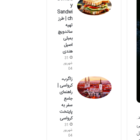
y
Sandwi
ch | طرز
تهیه
ساندویچ
بمبئی
اصیل
هندی
31
شهریور
04
زاگرب،
کرواسی |
راهنمای
جامع
سفر به
پایتخت
.
کرواسی
ی
31
شهریور
ل
04