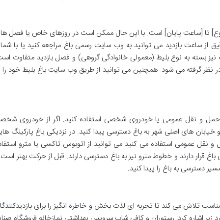
شروع] تا [ساعت پایان] است. با این حال ممکن است در روزهای خاص یا فصل ها
یق از ساعت بازدید می توانید به وب سایت رسمی باغ مراجعه کنید یا با شمار
 نیز بسته به نوع بلیط (معمولی خانوادگی گروهی) و فصل بازدید متفاوت است
در نظر گرفته می شود. همچنین می توانید از طریق وب سایت باغ بلیط خود را ب
یل حمل و نقل عمومی یا خودروی شخصی استفاده کنید. اگر از خودروی شخص
 و خیابان های اصلی شهر به باغ دسترسی پیدا کنید. در نزدیکی باغ پارکینگ های
ل و نقل عمومی استفاده می کنید می توانید از اتوبوس تاکسی یا مترو استفاد
اغ قرار دارند و خطوط مترو نیز به باغ دسترسی دارند. قبل از حرکت بهتر است ا
یر دسترسی به باغ را پیدا کنید.
ناسب تلاش می کند تا تجربه ای لذت بخش و خاطره انگیز را برای بازدیدکنندگا
ارد زیر اشاره کرد: رستوران و کافی شاپ سرویس بهداشتی نمازخانه فروشگاه صنای