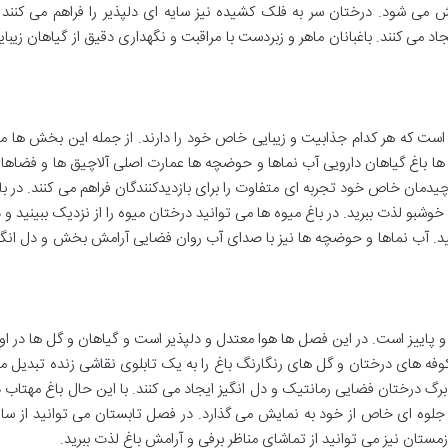
ش می شود. درختان سر به فلک کشیده نیز سایه ای دلپذیر را فراهم می کنند 
می کنند. باغبانان ماهر و زبردست با مراقبت و نگهداری دقیق از گیاهان زیبای
ت که هر کدام جذابیت و زیبایی خاص خود را دارند. از جمله این بخش ها م
یوه ها باغ گیاهان دارویی آب نماها و حوضچه ها عمارت اصلی آلاچیق ها و فضاها
یدمان خاص خود تجربه ای متفاوت را برای بازدیدکنندگان فراهم می کنند. در با
شبو لذت ببرید. در باغ میوه ها می توانید درختان میوه را از نزدیک ببینید و د
ید. آب نماها و حوضچه ها نیز با صدای آب روان فضایی آرامش بخش و دل انگی
ر و پاییز است. در این فصل ها هوا معتدل و دلپذیر است و گیاهان و گل ها در او
شکوفه های درختان و گل های رنگارنگ باغ را به یک تابلوی نقاشی زنده تبدیل م
برگ درختان فضایی رمانتیک و دل انگیز ایجاد می کنند. با این حال باغ مهتاب د
وه ای خاص از خود به نمایش می گذارد. در فصل تابستان می توانید از سای
ستان نیز می توانید از تماشای مناظر برفی و آرامش باغ لذت ببرید.