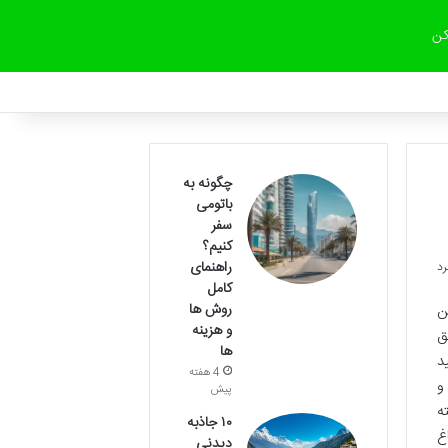
کن
چگونه به
باتومی
سفر
کنیم؟
راهنمای
کامل
روش ها
ن
و هزینه
ق
ها
د
4 هفته
و
پیش
ه
۱۰ جاذبه
غ
دیدنی