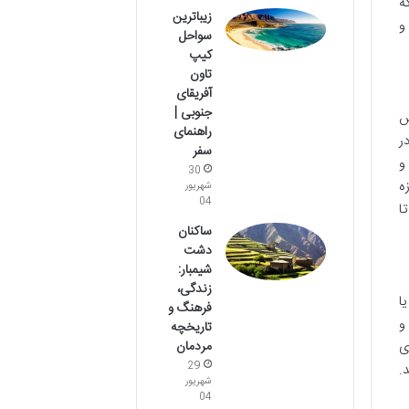
ه
زیباترین
و
سواحل
کیپ
تاون
آفریقای
جنوبی |
س
راهنمای
ر
سفر
و
30
ه
شهریور
04
ا
ساکنان
دشت
شیمبار:
زندگی،
ا
فرهنگ و
و
تاریخچه
مردمان
ی
29
.
شهریور
04