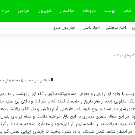
کتاب
پوست
داروخانه
ساختمان
تلویزیون
طراحی
سرخ 
ی
اخبار فرهنگی
اخبار دانش
اخبار برون مرزی
یر باغ مهتاب
خواندن این مطلب 8 دقیقه زمان میبرد
مهتاب با جلوه ای رؤیایی و فضایی مسحورکننده گویی تکه ای از بهشت را به زمی
بلکه تابلویی زنده از هنر تاریخ و طبیعت است که با ظرافت و دقتی بی نظیر خل
اهوی شهر دور شده و روح خود را در طبیعتی آرام بخش و دل انگیز پالایش دهی
. در این مقاله سفری مجازی به این باغ خواهیم داشت و تمام زوایای پنهان 
ک بازدید به یادماندنی آماده سازیم. از تاریخچه و معماری منحصربه فرد آن گرفت
در انتظار کشف شدن هستند. با ما همراه باشید تا رازهای زیبایی نفس گیر با