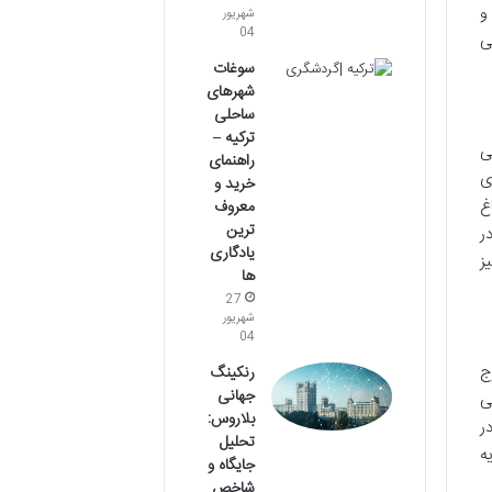
و
شهریور
04
ی
سوغات
شهرهای
ساحلی
ترکیه –
ی
راهنمای
ی
خرید و
غ
معروف
ترین
ر
یادگاری
ز
ها
27
شهریور
04
ج
رنکینگ
جهانی
ی
بلاروس:
ر
تحلیل
ه
جایگاه و
شاخص