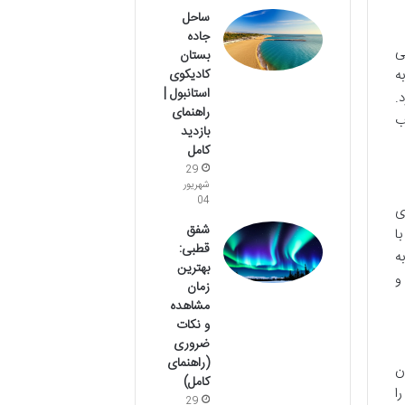
ساحل
جاده
ی
بستان
کادیکوی
ه
استانبول |
.
راهنمای
ب
بازدید
کامل
29
شهریور
04
ی
شفق
ا
قطبی:
ه
بهترین
و
زمان
مشاهده
و نکات
ضروری
(راهنمای
ن
کامل)
ا
29