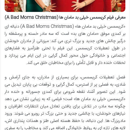
معرفی فیلم کریسمس خیلی بد مامان ها (A Bad Moms Christmas)
«کریسمس خیلی بد مامان ها» (A Bad Moms Christmas) دنباله ای
بر کمدی موفق «مامان های بد» است که سه مادر خسته و پرمشغله را
درگیر چالش های جدید و بزرگ تری می کند: میزبانی از مادران خودشان
در طول تعطیلات کریسمس. این فیلم با لحنی طنزآمیز به فشارهای
اجتماعی و خانوادگی حول محور کمال گرایی در این ایام می پردازد و
لحظات خنده دار و قابل تأملی را برای مخاطبان خلق می کند.
فصل تعطیلات کریسمس، برای بسیاری از مادران، به جای آرامش و
شادی، به فصلی پر از استرس، کمال گرایی و توقعات بی پایان تبدیل می
شود. این تصویر آشنا، نقطه شروعی برای کمدی جسورانه و خنده دار
«کریسمس خیلی بد مامان ها» است؛ فیلمی که به زیبایی نشان می دهد
چگونه سه مادر، در تلاش برای یافتن تعادل میان انتظارات اطرافیان و
نیازهای خودشان، با چالشی جدید و حتی بزرگ تر روبرو می شوند: ورود
مادربزرگ ها. این دنباله، با حفظ هسته اصلی طنز و همذات پنداری اش،
لایه های تازه ای به روابط خانوادگی اضافه می کند و مخاطب را به سفری