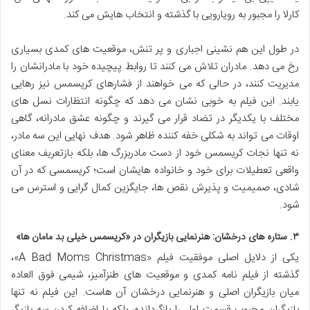
کارلا را مجبور به رویارویی با گذشته و انتخاب هایش می کند.
در طول این هم نشینی اجباری و پر تنش، موقعیت های کمدی بسیاری
رخ می دهد. مادران تلاش می کنند تا روابط پیچیده خود با مادرانشان را
مدیریت کنند، در حالی که می خواهند از فشارهای کریسمس نیز رهایی
یابند. این فیلم به خوبی نشان می دهد که چگونه انتظارات نسل های
مختلف با یکدیگر در تضاد قرار می گیرند و چگونه عشق مادرانه، گاهی
اوقات می تواند به شکلی خفه کننده ظاهر شود. هدف نهایی این سه مادر،
نه تنها نجات کریسمس خود از دست مادربزرگ ها، بلکه بازتعریف معنای
واقعی تعطیلات برای خود و خانواده هایشان است؛ کریسمسی که در آن
شادی، صمیمیت و پذیرش نقص ها، جایگزین کمال گرایی و استرس می
شود.
۳. ستاره های درخشان: هنرنمایی بازیگران در «کریسمس خیلی بد مامان ها»
یکی از دلایل اصلی موفقیت فیلم «A Bad Moms Christmas»،
گذشته از فیلم نامه کمدی و موقعیت های طنزآمیز، شیمی فوق العاده
میان بازیگران اصلی و هنرنمایی درخشان آن هاست. این فیلم نه تنها
بازیگران محبوب قسمت اول را بازگردانده، بلکه با اضافه کردن سه بازیگر