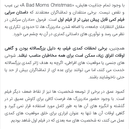
با وجود تمام جذابیت هایش، «A Bad Moms Christmas» بی عیب
و نقص نیست. برخی منتقدان و تماشاگران معتقدند که
داستان سرایی
فیلم کمی قابل پیش بینی تر از فیلم اول
است. فرمول «مادران سرکش در
مقابل انتظارات جامعه»، با اضافه شدن مادربزرگ ها، تا حدودی تکراری به
نظر می رسد و نوآوری های داستانی کمتری در آن به چشم می خورد.
همچنین،
برخی لحظات کمدی فیلم، به دلیل بزرگسالانه بودن و گاهی
اوقات اغراق زیاد، ممکن است برای همه مخاطبان مناسب نباشد.
شوخی
های جنسی یا موقعیت های افراطی، اگرچه به هدف ژانر کمدی بزرگسالانه
خدمت می کنند، اما می توانند برای عده ای از تماشاگران بیش از حد یا
حتی ناخوشایند باشند.
کمبود عمق در برخی از توسعه شخصیت ها نیز از نقاط ضعف دیگر فیلم
است. با وجود حضور مادربزرگ ها، فرصت کافی برای کاوش عمیق تر در
گذشته و انگیزه های آن ها به طور کامل مورد استفاده قرار نمی گیرد و
گاهی اوقات آن ها تنها به عنوان ابزاری برای خلق موقعیت های کمدی
عمل می کنند، نه شخصیت های سه بعدی که در فیلم اول شاهد بودیم.