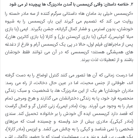
۲. خلاصه داستان: وقتی کریسمس با آمدن مادربزرگ ها پیچیده تر می شود
«کریسمس خیلی بد مامان ها» داستانی سرگرم کننده از سه مادر خسته را
روایت می کند که تصمیم می گیرند این بار، کریسمس را به شیوه
خودشان، بدون استرس و فشار کمال گرایانه، جشن بگیرند. ایمی (با بازی
میلا کونیس)، کیکی (با بازی کریستن بل) و کارلا (با بازی کاترین هان)،
پس از ماجراهای فیلم اول، حالا در پی یک کریسمس آرام و فارغ از دغدغه
های همیشگی هستند؛ کریسمسی که در آن می توانند فقط خودشان
باشند و از تعطیلات لذت ببرند.
اما درست زمانی که آن ها تصور می کنند کنترل اوضاع را به دست گرفته
اند، طوفانی از جنس محبت، اما در عین حال دخالت، از راه می رسد:
مادران خودشان! هر یک از این مادربزرگ ها، با شخصیت و سبک زندگی
منحصربه فرد خود، پا به زندگی دخترانشان می گذارند و هرج ومرجی تمام
عیار را به وجود می آورند. روث (مادر ایمی)، زنی کنترل گر و کمال گراست
که قصد دارد کریسمس ایده آل خودش را بر خانواده تحمیل کند. سندی
(مادر کیکی)، مادری بیش از حد وابسته و چسبنده است که مرزهای
شخصی را نمی شناسد و کیکی را به چالش می کشد. و ایزیس (مادر کارلا)،
یک هیپی بی قید و بند و بی مسئولیت است که با حضور ناگهانی اش،