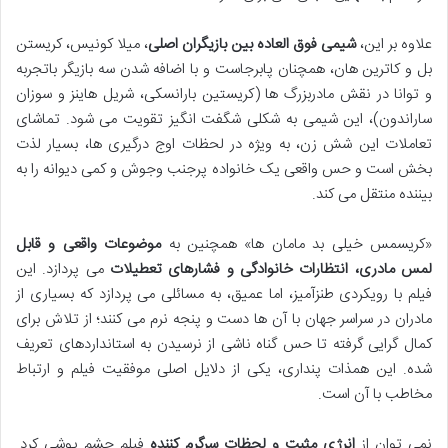
علاوه بر این،
شیمی فوق العاده بین بازیگران اصلی
، میلا کونیس، کریستن
بل و کاترین هان، همچنان پابرجاست و با اضافه شدن سه بازیگر باتجربه
و توانا در نقش مادربزرگ ها (کریستین بارانسکی، شریل هاینز و سوزان
ساراندون)، این شیمی به شکلی شگفت انگیز تقویت می شود. تماشای
تعاملات این شش زن، به ویژه در لحظات اوج درگیری ها، بسیار لذت
بخش است و حس واقعی یک خانواده پرجنب وجوش و کمی دیوانه را به
بیننده منتقل می کند.
«کریسمس خیلی بد مامان ها» همچنین به
موضوعات واقعی و قابل
لمس مادری، انتظارات خانوادگی و فشارهای تعطیلات
می پردازد. این
فیلم با رویکردی طنزآمیز، اما عمیق، به مسائلی می پردازد که بسیاری از
مادران در سراسر جهان با آن ها دست و پنجه نرم می کنند؛ از تلاش برای
کمال گرایی گرفته تا حس گناه ناشی از نرسیدن به استانداردهای تعریف
شده. این همذات پنداری، یکی از دلایل اصلی موفقیت فیلم و ارتباط
مخاطب با آن است.
نمی توان از
انرژی مثبت و لحظات سرگرم کننده
فیلم چشم پوشی کرد.