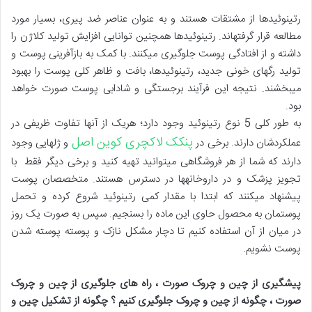
رتینوئیدها از مشتقات هستند و به عنوان عناصر ضد پیری، بسیار مورد
مطالعه قرار گرفته‎اند. رتینوئیدها همچنین توانایی افزایش تولید کلاژن را
داشته و از افتادگی پوست جلوگیری می‎کنند. با کمک به بازآفرینی پوست و
تولید رگ‎های خونی جدید، رتینوئیدها، بافت و ظاهر کلی پوست را بهبود
می‎بخشند. نتیجه این فرآیند برجستگی و شادابی پوست صورت خواهد
بود.
به طور کلی 5 نوع رتینوئید وجود دارد؛ هریک از آن‎ها تفاوت ظریفی در
پنکک لاکچری کوین اصل
عملکردشان دارند. برخی در
و ژل‎هایی وجود
دارند که شما از هر فروشگاهی می‎توانید تهیه کنید و برخی دیگر فقط با
تجویز پزشک و در داروخانه‎ها در دسترس هستند. متخصصان پوست
پیشنهاد می‎کنند که ابتدا با مقدار کمی رتینوئید شروع کرده و تحمل
پوستمان به محصول حاوی این ماده را بسنجیم. سپس به صورت یک روز
در میان از آن استفاده کنیم تا دچار مشکل نازک و پوسته پوسته شدن
پوست نشویم.
پیشگیری از چین و چروک صورت ، راه های جلوگیری از چین و چروک
صورت ، چگونه از چین و چروک جلوگیری کنیم ؟ چگونه از تشکیل چین و