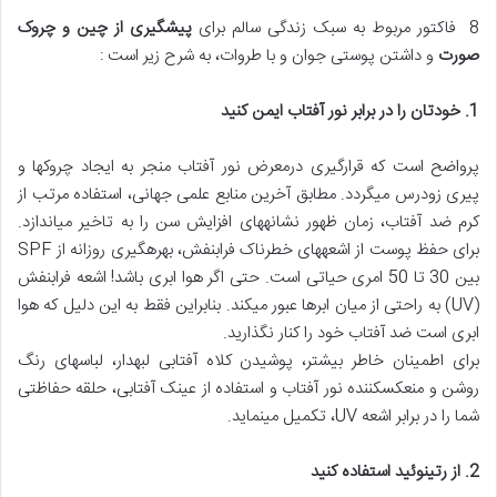
8 فاکتور مربوط به سبک زندگی سالم برای
پیشگیری از چین و چروک
صورت
و داشتن پوستی جوان و با طروات، به شرح زیر است :
1.
خودتان را در برابر نور آفتاب ایمن کنید
پرواضح است که قرارگیری درمعرض نور آفتاب منجر به ایجاد چروک‎ها و
پیری زودرس می‎گردد. مطابق آخرین منابع علمی جهانی، استفاده مرتب از
کرم ضد آفتاب، زمان ظهور نشانه‎های افزایش سن را به تاخیر می‎اندازد.
برای حفظ پوست از اشعه‎های خطرناک فرابنفش، بهره‎گیری روزانه از SPF
بین 30 تا 50 امری حیاتی است. حتی اگر هوا ابری باشد! اشعه فرابنفش
(UV) به راحتی از میان ابرها عبور می‎کند. بنابراین فقط به این دلیل که هوا
ابری است ضد آفتاب خود را کنار نگذارید.
برای اطمینان خاطر بیشتر، پوشیدن کلاه آفتابی لبه‎دار، لباس‎های رنگ
روشن و منعکس‎کننده نور آفتاب و استفاده از عینک آفتابی، حلقه حفاظتی
شما را در برابر اشعه UV، تکمیل می‎نماید.
2.
از رتینوئید استفاده کنید