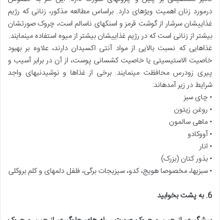
درمورد زنان اهمیت ویژه‎ای دارد. براساس مطالعه مذکور، زنانی که رژیم
غذایی‎شان سرشار از گوشت قرمز و اسنک‎های ناسالم است، چروک صورتشان
بیشتر از زنانی است که در رژیم غذایی‎شان بیشتر از میوه استفاده می‎نمایند.
غذاهایی که نسبت بالایی از مواد آنتی اکسیدان دارند، علاوه بر بهبود
خاصیت الاستیسیتی یا خاصیت کشسانی پوست، از آن در برابر آسیب و
پیری زودرس محافظت می‎نمایند. برخی از غذاها و نوشیدنی‎های واجد
شرایط در زیر آمده‎اند:
• چای سبز
• روغن زیتون
• ماهی سالمون
• آووکادو
• انار
• بذور کتان (بزرک)
• سبزی‎ها، مخصوصا هویج، کدو، سیزیجات برگی، فلفل دلمه‎ای و کلم بروکلی
6.
به پشت بخوابید