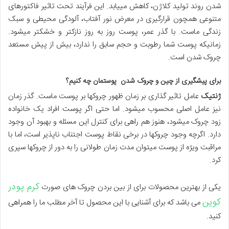
شدن روند تولید کلاژن، کاهش می‎یابد. این فرآیند تحت تاثیر فاکتورهای
متنوعی همچون قرارگیری در معرض نور آفتاب، آلودگی محیطی و سبک
زندگی ماست. با گذر عمر، پوست روز به روز نازک‎تر و خشک‎تر می‎شود.
زمانی‎که پوست شما رطوبت و حجم سابق را ندارد، بیش از پیش مستعد
چروک شدن است.
برای پیشگیری از چین و چروک شدن
پوستمان چه کنیم؟
ژنتیک
عامل تاثیر گذاری بر زمان ظهور چروک‎ها بر پوست ماست. گذر زمان
نیز عامل اصلی محسوب می‎شود. اما حتی اگر پوست افراد یک خانواده
زود چروک می‎شود، هنوز هم راهی برای کنترل این مسئله و بهبود آن وجود
دارد. اگرچه وجود چروک‎ها در برخی نقاط پوست اجتناب ناپذیر است، اما با
مراقبت ویژه از پوست می‎توان مدت زمان طولانی را به دور از چروک‎ها سپری
کرد.
کرم پودر
یکی از بهترین محصولات برای از بین بردن چروک های صورت
کوین
می باشد که برای آشنایی با این محصول تا آخر مطلب ما را همراهی
کنید.