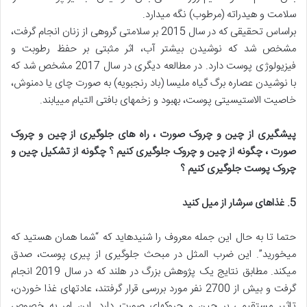
سلامت و هیدراته (مرطوب) نگه می‎دارد.
براساس تحقیقی که در سال 2015 بر سلامتی گروهی از زنان انجام گرفت،
مشخص شد که نوشیدن بیشتر آب، اثر مثبتی بر حفظ رطوبت و
فیزیولوژی پوست دارد. در مطالعه دیگری در سال 2017 مشخص شد که
با نوشیدن عصاره برگ گیاه ملیسا (باد رنجبویه) به صورت چای یا دمنوش،
خاصیت الاستیسیتی پوست، بهبود و زخم‎های بافتی التیام می‎یابند.
پیشگیری از چین و چروک صورت ، راه های جلوگیری از چین و چروک
صورت ، چگونه از چین و چروک جلوگیری کنیم ؟ چگونه از تشکیل چین و
چروک پوست جلوگیری کنیم ؟
5.
غذاهای سرشار از میل کنید
حتما تا به حال این جمله معروف را شنیده‎اید که “شما همان هستید که
می‎خورید”. این ضرب المثل در مبحث جلوگیری از پیری پوست، صدق
می‎کند. مطابق نتایج یک پژوهش بزرگ در هلند که در سال 2019 انجام
گرفت و بیش از 2700 نفر مورد بررسی قرار گرفتند، عادت‎های غذا خوردن،
تاثیر مستقیمی بر چین و چروک‎های صورت دارد. این امر به خصوص