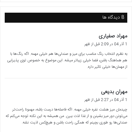
‫8 دیدگاه ها
گ
مهراد صفیاری
ف
1 آذر 04 در 2:09 قبل از ظهر
ت
به نظرم انتخاب رنگ مناسب برای میز و صندلی‌ها هم خیلی مهمه. اگه رنگ‌ها با
:
هم هماهنگ باشن، فضا خیلی زیباتر میشه. این موضوع به خصوص توی پذیرایی
از مهمان‌ها خیلی تاثیر داره.
گ
مهران بدیعی
ف
1 آذر 04 در 2:27 قبل از ظهر
ت
چیدمان میز هشت نفره خیلی مهمه. اگه فاصله‌ها درست باشه، مهمونا راحت‌تر
:
می‌تونن دور میز بشینن و از غذا لذت ببرن. من همیشه به این نکته توجه می‌کنم که
صندلی‌ها رو طوری بچینم که همگی راحت باشن و هیچ‌کس اذیت نشه.