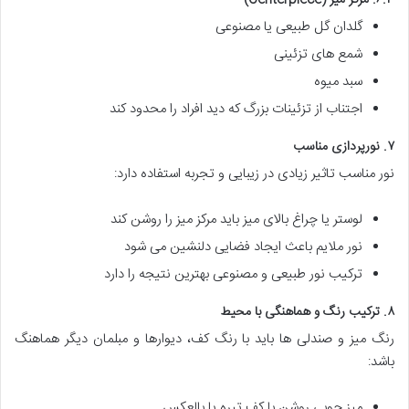
۶.۳. مرکز میز (Centerpiece)
گلدان گل طبیعی یا مصنوعی
شمع های تزئینی
سبد میوه
اجتناب از تزئینات بزرگ که دید افراد را محدود کند
۷. نورپردازی مناسب
نور مناسب تاثیر زیادی در زیبایی و تجربه استفاده دارد:
لوستر یا چراغ بالای میز باید مرکز میز را روشن کند
نور ملایم باعث ایجاد فضایی دلنشین می شود
ترکیب نور طبیعی و مصنوعی بهترین نتیجه را دارد
۸. ترکیب رنگ و هماهنگی با محیط
رنگ میز و صندلی ها باید با رنگ کف، دیوارها و مبلمان دیگر هماهنگ
باشد:
میز چوبی روشن با کف تیره یا بالعکس