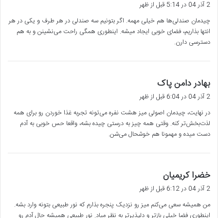
ف
2 آذر 04 در 5:14 قبل از ظهر
ت
چیدمان صندلی‌ها هم خیلی مهمه. اگر بتونیم سه صندلی در هر طرف و یکی در هر
:
انتها بذاریم، فضای خوبی ایجاد میشه. اینطوری همگی راحت می‌نشینن و به هم
دسترسی دارن.
گ
بهادر دامن پاک
ف
2 آذر 04 در 6:04 قبل از ظهر
ت
در نهایت، چیدمان اصولی میز هشت نفره می‌تونه تجربه غذا خوردن رو برای همه
:
لذت‌بخش‌تر کنه. وقتی همه چیز به درستی چیده بشه، واقعا حس خوبی به آدم
دست میده و مهمونا هم خوشحال می‌شن.
گ
خضرا کریمیان
ف
2 آذر 04 در 6:12 قبل از ظهر
ت
من همیشه سعی می‌کنم میز رو نزدیک پنجره بذارم که نور طبیعی بتونه وارد بشه.
:
اینطوری فضا خیلی بازتر و دلپذیرتر به نظر میاد. نور طبیعی همیشه حال آدم رو