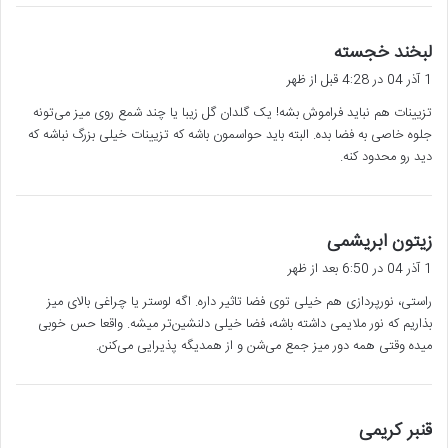
گ
لبخند خجسته
ف
1 آذر 04 در 4:28 قبل از ظهر
ت
تزیینات هم نباید فراموش بشه! یک گلدان گل زیبا یا چند شمع روی میز می‌تونه
:
جلوه خاصی به فضا بده. البته باید حواسمون باشه که تزیینات خیلی بزرگ نباشه که
دید رو محدود کنه.
گ
زیتون ابریشمی
ف
1 آذر 04 در 6:50 بعد از ظهر
ت
راستی، نورپردازی هم خیلی توی فضا تاثیر داره. اگه لوستر یا چراغی بالای میز
:
بذاریم که نور ملایمی داشته باشه، فضا خیلی دلنشین‌تر میشه. واقعا حس خوبی
میده وقتی همه دور میز جمع می‌شن و از همدیگه پذیرایی می‌کنن.
گ
قنبر کریمی