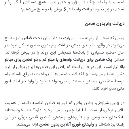
ضامن، با وثیقه، چک یا رمزارز و حتی بدون هیچ ضمانتی امکان‌پذیر
است. در زیر نحوه دریافت وام با هر 5 روش را توضیح می‌دهیم:
دریافت وام بدون ضامن
زمانی که سخن از وام به میان می‌آید، به دنبال آن بحث
ضامن
نیز مطرح
می‌شود. در واقع، تا چندی پیش دریافت وام بدون ضامن ممکن نبود. در
حال حاضر، بسیاری از بانک‌ها همچنان این روند را در پیش گرفته‌اند.
حداقل
یک ضامن برای دریافت وام‌های با مبلغ کم
و
دو ضامن برای مبالغ
بالا
نیاز است. این در حالی است که یافتن این ضامن‌ها برای برخی از افراد
دشوار به نظر می‌رسد؛ چرا که اغلب ضامن‌ها از پرداخت به‌موقع اقساط وام
توسط متقاضی مطمئن نیستند و نمی‌خواهند خود را وارد جریانات امور
مالی سایر افراد کنند.
در چنین شرایطی، یافتن وامی که نیاز به ضامن نداشته باشد، از اهمیت
بالایی برخوردار است؛ اما آیا چنین وامی وجود دارد؟ بله، خوشبختانه
بانک‌های خصوصی و پلتفرم‌های وام‌دهی آنلاین قدمی بزرگی در این
راستا برداشته‌اند و
وام‌های فوری آنلاین بدون ضامن
ارائه می‌دهند.