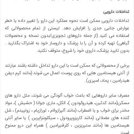
تداخلات دارویی
تداخلات دارویی ممکن است نحوه عملکرد این دارو را تغییر داده یا خطر
عوارض جانبی جدی را افزایش دهد. لیستی از تمام محصولاتی که
استفاده می کنید (از جمله داروهای تجویزی/بدون نسخه و محصولات
گیاهی) تهیه کرده و آن را با پزشک و داروساز خود به اشتراک بگذارید .
بدون تایید پزشک، داروی خود را شروع، متوقف نکنید.
برخی از محصولاتی که ممکن است با این دارو تداخل داشته باشند عبارتند
از: آنتی هیستامین هایی که روی پوست اعمال می شوند (مانند کرم دیفن
هیدرامین ، پماد، اسپری).
مصرف سایر داروهایی که باعث خواب آلودگی می شوند، مثل دارو های
مسکن(مانند کدئین، هیدروکودون )، الکل، ماری جوانا ( حشیش )، مواد
مخدر برای خواب و یا اضطراب (مانند آلپرازولام ، لورازپام ، زولپیدم) ، شل
کننده های عضلانی (مانند کاریزوپرودول ، سیکلوبنزاپرین ) یا سایر آنتی
هیستامین ها (مانند ستیریزین ، کلرفنیرامین ) همراه این درو ممنوع
است.