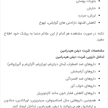
بثورات پوستی
خارش
لرزش، سردرد
کاهش اشتها، ناراحتی های گوارشی، تهوع
نکته: در صورت مشاهده هر کدام از این علائم حتما به پرشک خود اطلاع
دهید.
مشخصات شربت دیفن هیدرامین
تداخل دارویی شربت دیفن هیدرامین
داروهای ضد اضطراب (مثل دیازپام، لورازپام، اگزازپام و آلپرازولام)
داروهای آرامبخش
داروهای ضد افسردگی
داروهای خواب آور
داروهای کاهش فشار خون مانند کاپتوپریل
همچنین داروهایی مثل استامینوفن، سیتریزین، لوراتادین، متادون
و ترامادول هم می‌توانند با دیفن هیدرامین تداخل ایجاد کنند.