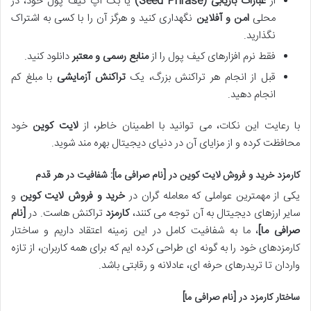
از
عبارات بازیابی (Seed Phrase)
یا بک آپ کیف پول خود، در
محلی
امن و آفلاین
نگهداری کنید و هرگز آن را با کسی به اشتراک
نگذارید.
فقط نرم افزارهای کیف پول را از
منابع رسمی و معتبر
دانلود کنید.
قبل از انجام هر تراکنش بزرگ، یک
تراکنش آزمایشی
با مبلغ کم
انجام دهید.
با رعایت این نکات، می توانید با اطمینان خاطر، از
لایت کوین
خود
محافظت کرده و از مزایای آن در دنیای دیجیتال بهره مند شوید.
کارمزد خرید و فروش لایت کوین در [نام صرافی ما]: شفافیت در هر قدم
یکی از مهمترین عواملی که معامله گران در
خرید و فروش لایت کوین
و
سایر ارزهای دیجیتال به آن توجه می کنند،
کارمزد
تراکنش هاست. در
[نام
صرافی ما]
، ما به شفافیت کامل در این زمینه اعتقاد داریم و ساختار
کارمزدهای خود را به گونه ای طراحی کرده ایم که برای همه کاربران، از تازه
واردان تا تریدرهای حرفه ای، عادلانه و رقابتی باشد.
ساختار کارمزد در [نام صرافی ما]