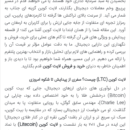
بخشیدن به سبد سرمایه گذاری خود هستند یا می خواهند قدم در مسیر
پرپیچ وخم معاملات دیجیتال بگذارند، لایت کوین گزینه ای جذاب به
شمار می آید. از سرعت بالای تراکنش ها گرفته تا کارمزدهای پایین، این
رمزارز تجربه ای متفاوت از جابه جایی ارزش را برای کاربران به ارمغان می
آورد. این مقاله شما را از همان ابتدا با لایت کوین آشنا می کند؛ از فلسفه
پیدایش و ویژگی های فنی آن گرفته تا گام های عملی برای خرید، فروش و
نگهداری این دارایی دیجیتال. ما به دقت عوامل مؤثر بر قیمت آن را
بررسی کرده و راهنمایی های لازم برای تحلیل بازار و انتخاب بهترین پلتفرم
را ارائه می دهیم. در این مسیر، همراه شما خواهیم بود تا با دیدی باز و
اطمینان خاطر، به دنیای
خرید و فروش لایت کوین
قدم بگذارید.
لایت کوین (LTC) چیست؟ سفری از پیدایش تا شکوه امروزی
در دل نوآوری های دنیای ارزهای دیجیتال، جایی که بیت کوین
(Bitcoin) درخشش طلا را به خود اختصاص داده بود، چارلی لی
(Charlie Lee)، مهندس سابق گوگل، با رویایی متفاوت پا به میدان
گذاشت. او می خواست ارز دیجیتالی بسازد که در مقایسه با بیت کوین،
سبک تر، سریع تر و ارزان تر باشد؛ گویی نقره ای در کنار طلای دیجیتال!
این ایده در سال ۲۰۱۱ به بار نشست و
لایت کوین (Litecoin)
با نماد