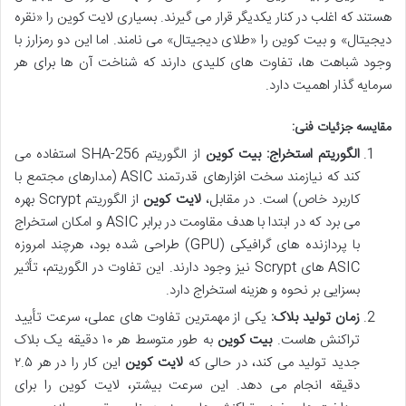
هستند که اغلب در کنار یکدیگر قرار می گیرند. بسیاری لایت کوین را «نقره
دیجیتال» و بیت کوین را «طلای دیجیتال» می نامند. اما این دو رمزارز با
وجود شباهت ها، تفاوت های کلیدی دارند که شناخت آن ها برای هر
سرمایه گذار اهمیت دارد.
مقایسه جزئیات فنی:
الگوریتم استخراج:
بیت کوین
از الگوریتم SHA-256 استفاده می
کند که نیازمند سخت افزارهای قدرتمند ASIC (مدارهای مجتمع با
کاربرد خاص) است. در مقابل،
لایت کوین
از الگوریتم Scrypt بهره
می برد که در ابتدا با هدف مقاومت در برابر ASIC و امکان استخراج
با پردازنده های گرافیکی (GPU) طراحی شده بود، هرچند امروزه
ASIC های Scrypt نیز وجود دارند. این تفاوت در الگوریتم، تأثیر
بسزایی بر نحوه و هزینه استخراج دارد.
زمان تولید بلاک:
یکی از مهمترین تفاوت های عملی، سرعت تأیید
تراکنش هاست.
بیت کوین
به طور متوسط هر ۱۰ دقیقه یک بلاک
جدید تولید می کند، در حالی که
لایت کوین
این کار را در هر ۲.۵
دقیقه انجام می دهد. این سرعت بیشتر، لایت کوین را برای