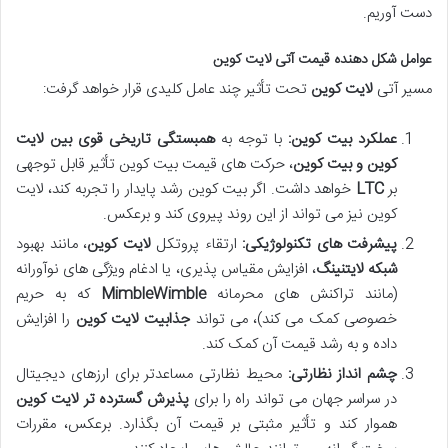
دست آوریم.
عوامل شکل دهنده قیمت آتی لایت کوین
مسیر آتی
لایت کوین
تحت تأثیر چند عامل کلیدی قرار خواهد گرفت:
عملکرد بیت کوین:
با توجه به
همبستگی تاریخی قوی بین لایت
کوین و بیت کوین
، حرکت های قیمت بیت کوین تأثیر قابل توجهی
بر
LTC
خواهد داشت. اگر بیت کوین رشد پایدار را تجربه کند، لایت
کوین نیز می تواند از این روند پیروی کند و برعکس.
پیشرفت های تکنولوژیکی:
ارتقاء پروتکل
لایت کوین
، مانند بهبود
شبکه لایتنینگ
، افزایش مقیاس پذیری، یا ادغام ویژگی های نوآورانه
(مانند تراکنش های محرمانه
MimbleWimble
که به حریم
خصوصی کمک می کند)، می تواند
جذابیت لایت کوین
را افزایش
داده و به رشد قیمت آن کمک کند.
چشم انداز نظارتی:
محیط نظارتی مساعدتر برای ارزهای دیجیتال
در سراسر جهان می تواند راه را برای
پذیرش گسترده تر لایت کوین
هموار کند و تأثیر مثبتی بر قیمت آن بگذارد. برعکس، مقررات