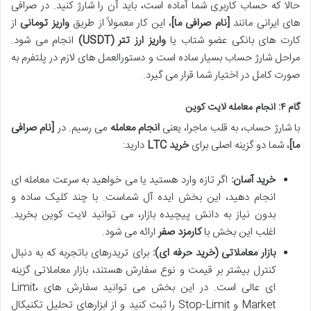
حالا که حساب کاربری شما آماده است، باید آن را شارژ کنید. در صرافی
های ایرانی مانند
[نام صرافی ما]
، این کار معمولاً از طریق
واریز تومانی
از
کارت های بانکی عضو شتاب یا
واریز ارز تتر (USDT)
انجام می شود.
مراحل شارژ حساب بسیار ساده است و دستورالعمل های لازم در پلتفرم به
صورت کامل در اختیار شما قرار می گیرد.
گام ۴: انجام معامله لایت کوین
با شارژ حساب، به قلب ماجرا، یعنی
انجام معامله
می رسیم. در
[نام صرافی
ما]
، شما دو گزینه اصلی برای
خرید LTC
دارید:
خرید آسان:
اگر تازه وارد هستید یا می خواهید به سرعت معامله ای
انجام دهید، این بخش ایده آل شماست. با چند کلیک ساده و
بدون نیاز به دانش پیچیده بازار، می توانید لایت کوین بخرید.
اغلب این بخش با
کارمزد صفر
ارائه می شود.
بازار معاملاتی (خرید حرفه ای):
برای تریدرهای باتجربه که به دنبال
کنترل بیشتر بر قیمت و نوع سفارش هستند، بازار معاملاتی گزینه
ای عالی است. در این بخش می توانید سفارش های Limit،
Market و Stop-Limit را ثبت کنید و از ابزارهای تحلیل تکنیکال