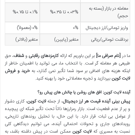
معامله در بازار (بسته به
۰.۰۳% تا ۰.۳۵%
۰.۱% تا ۰.۷۵%
حجم)
واریز تومانی/ارز دیجیتال
۰%
۰% (معمولاً)
برداشت تومانی/ریالی
متغیر (پایین)
متغیر (بالاتر)
ما در
[نام صرافی ما]
بر این باوریم که ارائه
کارمزدهای رقابتی
و
شفاف
، حق
طبیعی هر معامله گر است. با انتخاب ما، می توانید با اطمینان خاطر از
اینکه هزینه های اضافی بر سود شما تأثیر نمی گذارد، به
خرید و فروش
لایت کوین
بپردازید و تجربه معاملاتی خود را بهینه کنید.
آینده لایت کوین: افق های روشن یا چالش های پیش رو؟
پیش بینی آینده قیمت هر ارز دیجیتال
، از جمله
لایت کوین
، کاری دشوار
و پر از عدم قطعیت است. بازار رمزارزها ذاتاً تحت تأثیر شبکه ای پیچیده
از عوامل بی ثبات قرار دارد. با این حال، با تحلیل روندهای تاریخی،
رویدادهای جاری و تحولات احتمالی آینده، می توانیم دیدگاهی کلی
نسبت به مسیری که
لایت کوین
ممکن است در پیش داشته باشد، به