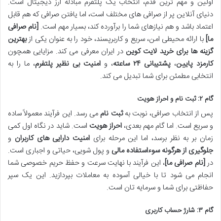
اولین و مهم ترین قدم، انتخاب یک پلتفرم مبادله ارز دیجیتال است.
دنیای آنلاین پر از صرافی های مختلف است، اما یافتن صرافی که هم قابل
اعتماد باشد و هم نیازهای شما را برآورده کند، بسیار مهم است.
[نام صرافی
ما]
با ارائه محیطی امن، سریع و کاربرپسند، خود را به عنوان یکی از
بهترین
گزینه ها برای خرید لایت کوین
در ایران معرفی می کند. مزایایی همچون
کارمزد پایین
،
پشتیبانی ۲۴ ساعته
، و
امنیت بی نظیر پلتفرم
، ما را به
انتخابی مطمئن برای شما تبدیل می کند.
گام ۲: ثبت نام و احراز هویت
پس از انتخاب صرافی، نوبت به
ثبت نام
می رسد. این فرآیند معمولاً ساده
و سریع است. اما گام مهم بعدی،
احراز هویت
است. شاید در نگاه اول کمی
زمان بر به نظر برسد، اما این مرحله برای
امنیت دارایی های کاربران
و
جلوگیری از هرگونه سوءاستفاده مالی
و پول شویی، حیاتی و اجباری است.
در
[نام صرافی ما]
، این فرآیند با نهایت سرعت و حفظ حریم خصوصی شما
انجام می شود تا با خیالی آسوده به معاملات بپردازید. این یک سپر
حفاظتی برای شما و سرمایه تان است.
گام ۳: شارژ حساب کاربری