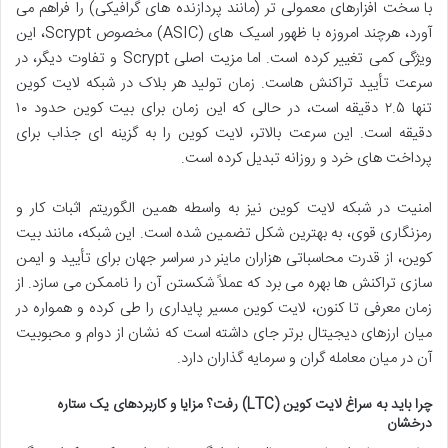
با سخت افزارهای معمولی تر (مانند پردازنده های گرافیکی) را فراهم می
آورد، هرچند امروزه با ظهور اسیک های (ASIC) مخصوص Scrypt، این
ویژگی کمی تغییر کرده است. اما مزیت اصلی Scrypt و تفاوت دیگر، در
سرعت تأیید تراکنش هاست. زمان تولید هر بلاک در شبکه لایت کوین
تنها ۲.۵ دقیقه است، در حالی که این زمان برای بیت کوین حدود ۱۰
دقیقه است. این سرعت بالاتر، لایت کوین را به گزینه ای جذاب برای
پرداخت های خرد و روزانه تبدیل کرده است.
امنیت در شبکه لایت کوین نیز به واسطه همین الگوریتم اثبات کار و
رمزنگاری قوی، به بهترین شکل تضمین شده است. این شبکه، مانند بیت
کوین، از قدرت محاسباتی هزاران ماینر در سراسر جهان برای تأیید و ایمن
سازی تراکنش ها بهره می برد که عملاً شکستن آن را ناممکن می سازد. از
زمان معرفی تا کنون، لایت کوین مسیر پایداری را طی کرده و همواره در
میان ارزهای دیجیتال برتر جای داشته است که نشان از دوام و محبوبیت
آن در میان معامله گران و سرمایه گذاران دارد.
چرا باید به سراغ لایت کوین (LTC) رفت؟ مزایا و کاربردهای یک ستاره
درخشان