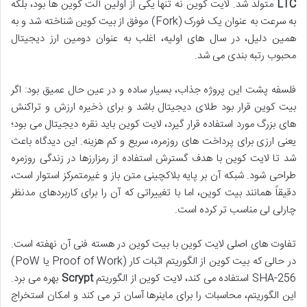
LTC
متولد شد. لایت کوین نه تنها یکی از اولین آلت کوین ها بود، بلکه
به سرعت به عنوان یک فورک (Fork) موفق از بیت کوین شناخته شد و به
همین دلیل، در سال های اولیه، اغلب به عنوان دومین ارز دیجیتال
محبوب رتبه بندی می شد.
فلسفه پشت این پروژه جذاب، بسیار ساده و در عین حال عمیق بود: اگر
بیت کوین قرار بود طلای دیجیتال باشد و برای ذخیره ارزش و تراکنش
های بزرگ مورد استفاده قرار گیرد، لایت کوین باید نقره دیجیتال می بود؛
یعنی ارزی برای پرداخت های روزمره، سریع و کم هزینه. این دیدگاه باعث
شد تا لایت کوین با هدف گسترش استفاده از رمزارزها در زندگی روزمره
طراحی شود. شبکه آن بر پایه بلاکچینی متن باز و غیرمتمرکز استوار است،
دقیقاً همانند بیت کوین، اما با تغییراتی که آن را برای کاربردهای مدنظر
چارلی لی مناسب تر کرده است.
تفاوت های اصلی لایت کوین با بیت کوین در هسته فنی آن نهفته است.
در حالی که بیت کوین از الگوریتم اثبات کار (Proof of Work یا PoW)
SHA-256 استفاده می کند، لایت کوین از الگوریتم
Scrypt
بهره می برد.
این الگوریتم، محاسبات را برای ماینرها آسان تر می کند و امکان استخراج