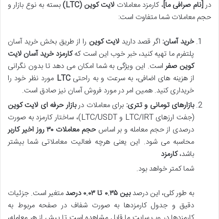
در
[نام صرافی ما]
، کارمزد معاملات
لایت کوین (LTC)
بسته به نوع بازار و
حجم معاملات شما متفاوت است:
خرید آسان:
اگر قصد دارید
لایت کوین
را از طریق بخش خرید آسان
پلتفرم ما تهیه کنید، خبر خوب این است که
کارمزد خرید آسان لایت
کوین صفر
است. این ویژگی به شما امکان می دهد تا بدون نگرانی
از هزینه های اضافی، به سرعت و به راحتی
LTC
مورد نظر خود را
خریداری کنید. همین امر در مورد فروش آسان نیز صادق است.
بازارهای تومانی و تتری:
برای معاملات در
بازار حرفه ای لایت کوین
(جفت ارزهای LTC/IRT و LTC/USDT)، ساختار کارمزد به صورت
درصدی از حجم معامله و بر اساس
حجم معاملات ۳۰ روز اخیر کاربر
محاسبه می شود. این یعنی هرچه فعالیت معاملاتی شما بیشتر
باشد،
کارمزد
شما کمتر خواهد بود.
به طور کلی، این درصد
بین ۰.۳۵ تا ۰.۰۳ درصد
متغیر است. جزئیات
دقیق و جدول کارمزدها به صورت شفاف در صفحه مربوط به
کارمزدها در وب سایت ما قابل مشاهده است تا پیش از هر معامله،