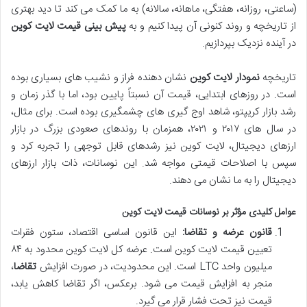
(ساعتی، روزانه، هفتگی، ماهانه، سالانه) به ما کمک می کند تا دید بهتری
از تاریخچه و روند کنونی آن پیدا کنیم و به
پیش بینی قیمت لایت کوین
در آینده نزدیک بپردازیم.
تاریخچه
نمودار لایت کوین
نشان دهنده فراز و نشیب های بسیاری بوده
است. در روزهای ابتدایی، قیمت آن نسبتاً پایین بود، اما با گذر زمان و
رشد بازار کریپتو، شاهد اوج گیری های چشمگیری بوده است. برای مثال،
در سال های ۲۰۱۷ و ۲۰۲۱، همزمان با روندهای صعودی بزرگ در بازار
ارزهای دیجیتال، لایت کوین نیز رشدهای قابل توجهی را تجربه کرد و
سپس با اصلاحات قیمتی مواجه شد. این نوسانات، ذات بازار ارزهای
دیجیتال را به ما نشان می دهند.
عوامل کلیدی مؤثر بر نوسانات قیمت لایت کوین
قانون عرضه و تقاضا:
این قانون اساسی اقتصاد، ستون فقرات
تعیین قیمت لایت کوین است. عرضه کل لایت کوین محدود به ۸۴
میلیون واحد LTC است. این محدودیت، در صورت افزایش
تقاضا
،
منجر به افزایش قیمت می شود. برعکس، اگر تقاضا کاهش یابد،
قیمت نیز تحت فشار قرار می گیرد.