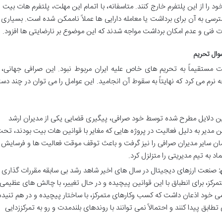
 تیر 1402) دارایی های خود را از این پلتفرم خارج کنند. متاسفانه، با اتمام این مهلت، پلتفرم هات بیت 
رسی به آن برای برداشت یا معامله دارایی ها عملاً ناممکن شده است. بسیاری ا
ت فنی و عدم امکان برداشت مواجه شدند که این موضوع بر نارضایتی ها افزود.
وال تحریم
مستقیماً به تحریم های خاص علیه ایران مربوط نبود. این صرافی جهانی، ب
م می کرد که نهایتاً به سقوط آن انجامید. این عوامل را می توان در چند دست
ین دلایل مطرح شده توسط خود صرافی، پیگیری قضایی یکی از مدیران ارشد
 مدیر به دلیل فعالیت در پروژه هایی که مغایر با قوانین هات بیت بودند، تح
مان سایر مدیران صرافی را نیز گرفت و باعث توقف موقت فعالیت ها و فرسایش
اد به تیم مدیریتی را متزلزل کرد.
:
صنعت ارزهای دیجیتال در سال های اخیر شاهد رشد بی سابقه مقررات گذاری
کز، برای انطباق با این قوانین پیچیده و در حال تغییر، با چالش های عظیمی
می خود اذعان داشت که کسب وکارهای متمرکز، با ساختار پیچیده و در هم تنیده
تطابق پیدا کنند و احتمالاً نمی توانند با روندهای بلندمدت و رو به تمرکززدایی