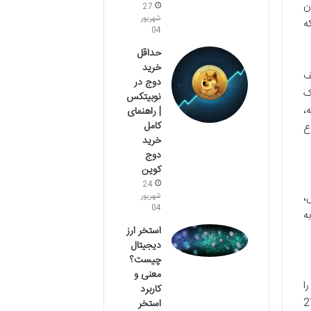
ن
27
شهریور
ه
04
حداقل
خرید
ف
دوج در
ک
نوبیتکس
،
| راهنمای
کامل
ع
خرید
دوج
کوین
24
،
شهریور
04
ه
استخر ارز
دیجیتال
چیست؟
معنی و
 را
کاربرد
کاربر آن در سراسر جهان بود. تیم هات بیت به کاربران مهلت داد تا تاریخ 21
استخر