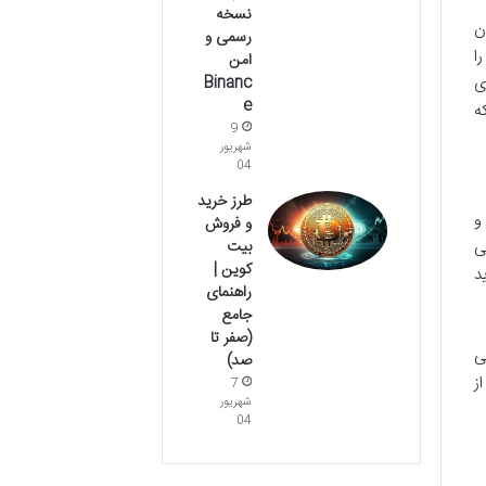
نسخه
ن
رسمی و
ا
امن
Binanc
ی
e
ه
9
شهریور
04
طرز خرید
و
و فروش
بیت
زنی
کوین |
د
راهنمای
جامع
(صفر تا
ی
صد)
ز
7
شهریور
04