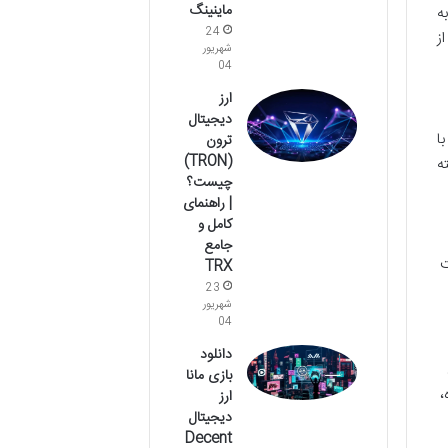
ماینینگ
به
24
ز
شهریور
04
ارز
دیجیتال
ا
ترون
(TRON)
ه
چیست؟
| راهنمای
کامل و
جامع
ت
TRX
23
شهریور
04
دانلود
بازی مانا
،
ارز
دیجیتال
Decent