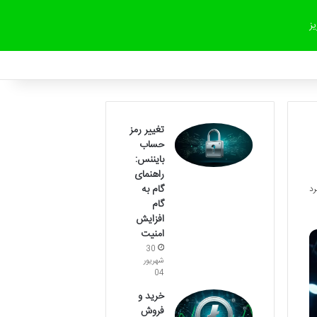
یز
تغییر رمز
حساب
بایننس:
راهنمای
گام به
گام
افزایش
امنیت
30
شهریور
04
خرید و
فروش