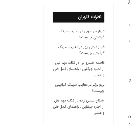
ز
نظرات کاربران
ی
دینار خواجوی
در
معایب سینک
گرانیتی چیست؟
Goog، در عین
فرناز عادلی پور
در
معایب سینک
گرانیتی چیست؟
فاطمه خسروانی
در
نکات مهم قبل
از اجاره جرثقیل : راهنمای کامل فنی
و عملی
و
برزو زرگر
در
معایب سینک گرانیتی
چیست؟
اشکان عیدی زاده
در
نکات مهم قبل
از اجاره جرثقیل : راهنمای کامل فنی
و عملی
ن
د