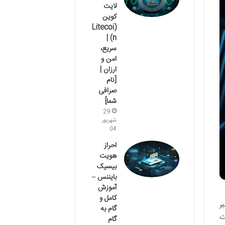
لایت
کوین
(Litecoi
n) |
سریع،
امن و
ارزان |
[نام
صرافی
شما]
29
شهریور
04
احراز
هویت
بیسیک
بایننس –
آموزش
کامل و
ر
گام به
ت
گام