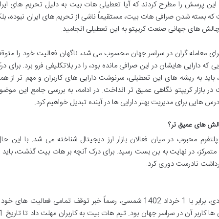
صله این پرسش را مطرح کردند که آیا تعطیلی هات بیت به دلیل تحریم های ایرا
ه بسته شدن صرافی هات بیت، مستقیماً ناشی از تحریم های ایران نبوده، بلک
چالش های جهانی صنعت کریپتو به این تعطیلی انجامید.
برای معامله گران در سراسر جهان محسوب می شد، ناگهان فعالیت خود را متوق
ایی که دارایی هایشان در این صرافی مانده بود، را در بلاتکلیفی فرو برد. برای در
، باید به ریشه های این تعطیلی، سرنوشت دارایی های کاربران و مهم تر از همه
در بازار کریپتو نگاهی عمیق تر انداخت. در ادامه، به بررسی جامع این موضو
س هایی برای مدیریت بهتر دارایی ها در آینده تبدیل خواهیم کرد.
چالش های عمیق تر؟
فرم محبوب در میان فعالان بازار ارز دیجیتال شناخته می شد. با این حال
متمرکز، در نهایت به بن بست رسید. برای درک آنچه بر هات بیت گذشت، باید ب
برداشت نادرست دوری کرد.
صرافی هات بیت در تاریخ 22 می 2023 میلادی، برابر با 1 خرداد 1402 شمسی، رسماً خبر توقف تمامی فعالیت های خود
منتشر کرد. این اعلامیه شوک بزرگی برای میلیون ها 