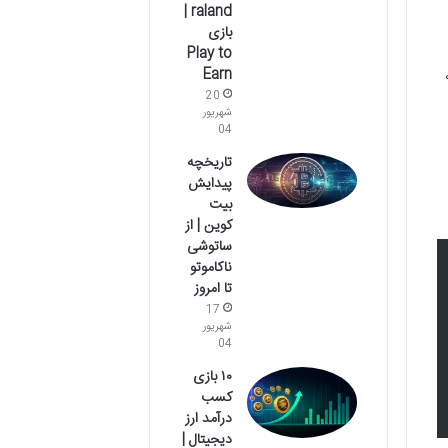
raland |
بازی
Play to
Earn
20
شهریور
04
تاریخچه
پیدایش
بیت
کوین | از
ساتوشی
ناکاموتو
تا امروز
17
شهریور
04
۱۰ بازی
کسب
درآمد ارز
دیجیتال |