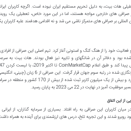
یلی هات بیت، به دلیل تحریم مستقیم ایران نبوده است. اگرچه کاربران ایران
صرافی های خارجی مواجه هستند، اما در این مورد خاص، تعطیلی یک رویدا
المللی بر صرافی های متمرکز ناشی می شد و نه اقدامی هدفمند علیه کاربران ی
ژانویه 2018 تأسیس شد و فعالیت خود را از هنگ کنگ و استونی آغاز کرد. تیم اصلی این صرافی از افرادی 
ده بود و دفاتر آن در شانگهای و تایپه نیز فعال بودند. هات بیت به سرع
توانست جایگاه خود را در بازار ارزهای دیجیتال پیدا کند و طبق اعلام p
جفت معاملاتی، از نظر تعداد پروژه های ارز رمزنگاری شده در رتبه سوم جهان قرار گرفت. این صرافی از 6 زبان (چینی،
روسی، کره ای، تایلندی، ترکی) پشتیبانی می کرد و بیش از یک میلیون کاربر ثبت شده از بیش از 170 کشور و منطقه 
 در نهایت در 22 می 2023 به پایان رسید.
 از این اتفاق
یان کاربران این صرافی به راه افتاد. بسیاری از سرمایه گذاران، از ایرانی ت
ود روبرو شدند و این تجربه تلخ، درس های ارزشمندی برای آینده به همراه داشت