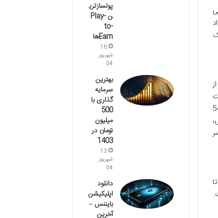
پولسازتری
ی
ن Play-
د
to-
ک
Earnها
16
شهریور
04
بهترین
از
سرمایه
ت
گذاری با
CoinMarketCa تا اکتبر 2019، با لیست کردن 547
500
میلیون
 انگلیسی،
تومان در
در سراسر
1403
13
شهریور
04
ا
دانلود
اپلیکیشن
.
بایننس –
آخرین