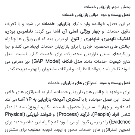
بخش سوم: بازاریابی خدمات
فصل بیست و دوم: مبانی بازاریابی خدمات
در این فصل، خواننده وارد دنیای
بازاریابی خدمات
می شود و با تعریف
دقیق خدمات و
چهار ویژگی اصلی آن
آشنا می گردد:
ناملموس بودن
،
تفکیک ناپذیری
،
فناپذیری
و
تنوع
. او درمی یابد که این ویژگی ها چگونه
چالش های منحصربه فردی را برای بازاریابان خدمات ایجاد می کنند و چرا
رویکردهای سنتی بازاریابی محصولات برای خدمات کافی نیست. مدل
های کیفیت خدمات مانند
مدل شکاف (GAP Model)
نیز معرفی می
شوند تا خواننده بتواند انتظارات و ادراکات مشتریان را بهتر مدیریت کند.
فصل بیست و سوم: استراتژی های بازاریابی خدمات
برای مواجهه با چالش های بازاریابی خدمات، نیاز به استراتژی های خاص
است. این فصل خواننده را با
گسترش آمیخته بازاریابی به ۷P
آشنا می کند
که علاوه بر چهار P سنتی (محصول، قیمت، مکان، ترویج)، سه P دیگر
شامل
افراد (People)
،
فرآیند (Process)
و
شواهد فیزیکی (Physical
Evidence)
را در بر می گیرد. او می آموزد که چگونه این عناصر جدید برای
تدوین استراتژی های خدمات محور و ایجاد تجربه مطلوب برای مشتری