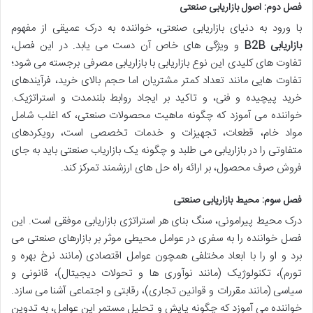
فصل دوم: اصول بازاریابی صنعتی
با ورود به دنیای بازاریابی صنعتی، خواننده به درک عمیقی از مفهوم
بازاریابی B2B
و ویژگی های خاص آن دست می یابد. در این فصل،
تفاوت های کلیدی این نوع بازاریابی با بازاریابی مصرفی برجسته می شود؛
تفاوت هایی مانند تعداد کمتر مشتریان اما حجم بالای خرید، فرآیندهای
خرید پیچیده و فنی، و تاکید بر ایجاد روابط بلندمدت و استراتژیک.
خواننده می آموزد که چگونه ماهیت محصولات صنعتی، که اغلب شامل
مواد خام، قطعات، تجهیزات و خدمات تخصصی است، رویکردهای
متفاوتی را در بازاریابی می طلبد و چگونه یک بازاریاب صنعتی باید به جای
فروش صرف محصول، بر ارائه راه حل های ارزشمند تمرکز کند.
فصل سوم: محیط بازاریابی صنعتی
درک محیط پیرامونی، سنگ بنای هر استراتژی بازاریابی موفقی است. این
فصل خواننده را به سفری در عوامل محیطی موثر بر بازارهای صنعتی می
برد و او را با ابعاد مختلفی همچون عوامل اقتصادی (مانند نرخ بهره و
تورم)، تکنولوژیک (مانند نوآوری ها و تحولات دیجیتال)، قانونی و
سیاسی (مانند مقررات و قوانین تجاری)، رقابتی و اجتماعی آشنا می سازد.
خواننده می آموزد که چگونه پایش و تحلیل مستمر این عوامل، به تدوین