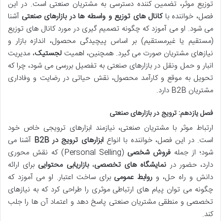
توزیع موثر، تضمین کننده دسترسی به مشتریان صنعتی است. در این
فصل، خواننده با
کانال های توزیع و واسطه ها در بازارهای صنعتی
آشنا
می شود. او می آموزد که چگونه تصمیم گیری در مورد کانال های توزیع
(مستقیم یا غیرمستقیم) بر اساس پیچیدگی محصول، اندازه بازار و
نیازهای مشتریان صورت می گیرد. همچنین، اهمیت
لجستیک
، مدیریت
انبار و حمل ونقل در بازارهای صنعتی به تفصیل بررسی می شود، چرا که
تحویل به موقع و کارآمد محصول، نقش حیاتی در رضایت و وفاداری
مشتریان B2B دارد.
فصل یازدهم: ترویج در بازارهای صنعتی
ارتباط موثر با مشتریان صنعتی، نیازمند ابزارهای ترویجی خاص خود
است. در این فصل، خواننده با انواع
ابزارهای ترویج در B2B
آشنا می
شود؛ از جمله
فروش شخصی
(Personal Selling) که نقش محوری
دارد، حضور در
نمایشگاه های تخصصی
،
بازاریابی محتوایی
برای ارائه
دانش و راه حل، و
روابط عمومی
برای ساخت اعتبار. او می آموزد که
چگونه می توان پیام های ارتباطی موثری را طراحی کرد که به نیازهای
تخصصی و منطقی مشتریان صنعتی پاسخ دهد و اعتماد آن ها را جلب
کند.