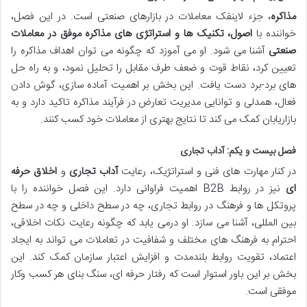
مذاکره
، جزء لاینفک معاملات در بازارهای صنعتی است. در این فصل،
خواننده با
اصول، تکنیک ها و استراتژی های مذاکره موفق در معاملات
صنعتی
آشنا می شود. او می آموزد که چگونه می توان اهداف مذاکره را
تعیین کرد، نقاط قوت و ضعف طرف مقابل را تحلیل نمود، و به راه حل
های برد-برد دست یافت. این بخش بر اهمیت آماده سازی، گوش دادن
فعال، همدلی و توانایی مدیریت تعارض در فرآیند مذاکره تاکید دارد و به
بازاریابان کمک می کند تا نتایج بهتری از معاملات خود کسب کنند.
فصل بیست و یکم: آداب تجاری
در کنار مهارت های فنی و استراتژیک، رعایت
آداب تجاری
و
اخلاق حرفه
ای
نیز در روابط B2B اهمیت فراوانی دارد. این فصل خواننده را با
پروتکل ها و فرهنگ در روابط تجاری، چه در سطح داخلی و چه در سطح
بین المللی، آشنا می سازد. او درمی یابد که چگونه رعایت نکات اخلاقی،
احترام به فرهنگ های مختلف و شفافیت در تعاملات می تواند به ایجاد
اعتماد، تقویت روابط بلندمدت و افزایش اعتبار سازمان کمک کند. این
بخش بر این باور استوار است که رفتار حرفه ای، سنگ بنای هر کسب وکار
موفقی است.