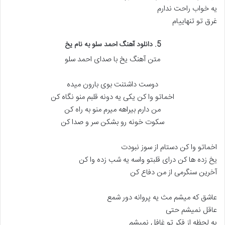
یه خواب راحت ندارم
غرق تو تنهاییام
5. دانلود آهنگ احمد سلو به نام یخ
متن آهنگ یخ با صدای احمد سلو
دوست داشتنت بوی بارون میده
اخماتو وا کن یکی یه دونه قلبم منو نگاه کن
من دارم بیراهه میرم منو به راه کن
سکوت خونه رو بشکن سر و صدا کن
اخماتو وا کن دستام از سوز نبودت
یخ زده ها کن درای قلبتو واسه یه شب زده وا کن
آخرین سنگرمی از من دفاع کن
عاشق که میشم مث یه پروانه دور شمع
عاقل نمیشم حتی
یه لحظه از فکر تو غافل نمیشم