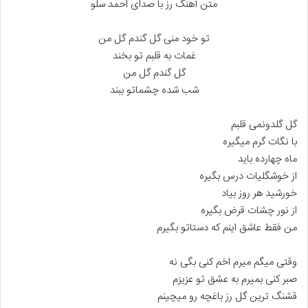
متن آهنگ رز با صدای احمد سلو
تو خود منی گل گندم گل من
غمات به قلبم تو بخند
گل گندم گل من
شب شده چشماتو ببند
گل گلدونمی قلبم
با نگات گرم میگیره
ماه چهارده باید
از خوشگلیات درس بگیره
خورشید هر روز بیاد
از نور چشات قرض بگیره
من فقط عاشق اینم که دستاتو بگیرم
وقتی میگم میرم اخم کنی بگی نه
صبر کنی بمیرم به عشق تو عزیزم
قشنگ ترین گل رز باغچه رو میچینم