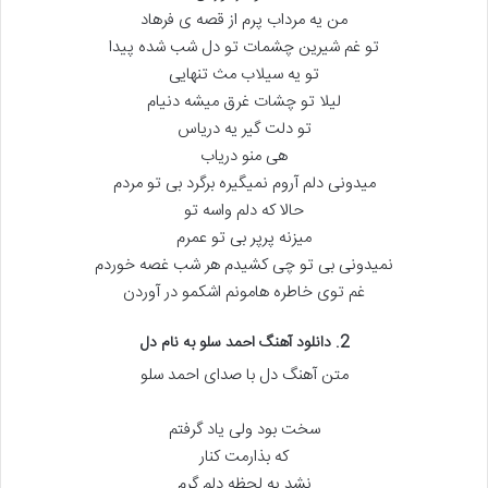
من یه مرداب پرم از قصه ی فرهاد
تو غم شیرین چشمات تو دل شب شده پیدا
تو یه سیلاب مث تنهایی
لیلا تو چشات غرق میشه دنیام
تو دلت گیر یه دریاس
هی منو دریاب
میدونی دلم آروم نمیگیره برگرد بی تو مردم
حالا که دلم واسه تو
میزنه پرپر بی تو عمرم
نمیدونی بی تو چی کشیدم هر شب غصه خوردم
غم توی خاطره هامونم اشکمو در آوردن
2. دانلود آهنگ احمد سلو به نام دل
متن آهنگ دل با صدای احمد سلو
سخت بود ولی یاد گرفتم
که بذارمت کنار
نشد یه لحظه دلم گرم