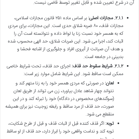
آن در شرع تعیین شده و قابل تغییر توسط قاضی نیست.
۲.۱.۱. مجازات اصلی:
بر اساس ماده ۲۵۱ قانون مجازات اسلامی،
مجازات قذف، ۸۰ ضربه شلاق حدی است. این مجازات، برای مردی
که به همسر خود نسبت زنا یا لواط داده و نتوانسته است آن را
اثبات کند، اجرا می شود. این ضربات شلاق، حد الهی محسوب شده
و هدف آن صیانت از آبروی افراد و جلوگیری از اشاعه فحشا و
بدبینی در جامعه است.
۲.۱.۲. شرایط سقوط حد قذف:
اجرای حد قذف، تحت شرایط خاصی
ممکن است ساقط شود. این شرایط شامل موارد زیر است:
لعان:
در صورتی که مردی همسر خود را به زنا متهم کند و
نتواند چهار شاهد عادل بیاورد، زن می تواند از طریق لعان
(سوگندهای مخصوص در دادگاه) خود را تبرئه کند و در این
صورت، حد قذف از مرد ساقط و رابطه زوجیت نیز برای همیشه
منقطع می شود.
توبه:
اگر قذف کننده قبل از اثبات قذف و قبل از طرح شکایت،
توبه کند و ندامت واقعی خود را ابراز دارد، حد قذف از او ساقط