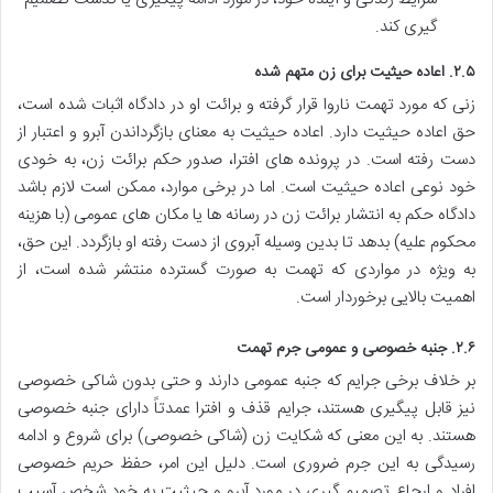
گیری کند.
۲.۵. اعاده حیثیت برای زن متهم شده
زنی که مورد تهمت ناروا قرار گرفته و برائت او در دادگاه اثبات شده است،
حق اعاده حیثیت دارد. اعاده حیثیت به معنای بازگرداندن آبرو و اعتبار از
دست رفته است. در پرونده های افترا، صدور حکم برائت زن، به خودی
خود نوعی اعاده حیثیت است. اما در برخی موارد، ممکن است لازم باشد
دادگاه حکم به انتشار برائت زن در رسانه ها یا مکان های عمومی (با هزینه
محکوم علیه) بدهد تا بدین وسیله آبروی از دست رفته او بازگردد. این حق،
به ویژه در مواردی که تهمت به صورت گسترده منتشر شده است، از
اهمیت بالایی برخوردار است.
۲.۶. جنبه خصوصی و عمومی جرم تهمت
بر خلاف برخی جرایم که جنبه عمومی دارند و حتی بدون شاکی خصوصی
نیز قابل پیگیری هستند، جرایم قذف و افترا عمدتاً دارای جنبه خصوصی
هستند. به این معنی که شکایت زن (شاکی خصوصی) برای شروع و ادامه
رسیدگی به این جرم ضروری است. دلیل این امر، حفظ حریم خصوصی
افراد و ارجاع تصمیم گیری در مورد آبرو و حیثیت به خود شخص آسیب