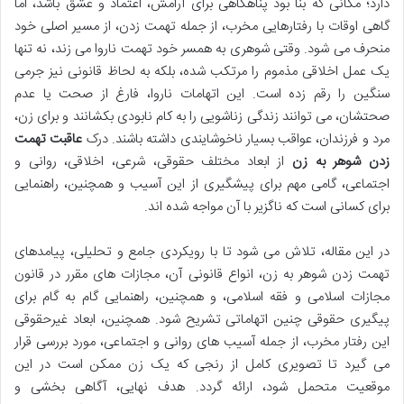
دارد؛ مکانی که بنا بود پناهگاهی برای آرامش، اعتماد و عشق باشد، اما
گاهی اوقات با رفتارهایی مخرب، از جمله تهمت زدن، از مسیر اصلی خود
منحرف می شود. وقتی شوهری به همسر خود تهمت ناروا می زند، نه تنها
یک عمل اخلاقی مذموم را مرتکب شده، بلکه به لحاظ قانونی نیز جرمی
سنگین را رقم زده است. این اتهامات ناروا، فارغ از صحت یا عدم
صحتشان، می توانند زندگی زناشویی را به کام نابودی بکشانند و برای زن،
مرد و فرزندان، عواقب بسیار ناخوشایندی داشته باشند. درک
عاقبت تهمت
زدن شوهر به زن
از ابعاد مختلف حقوقی، شرعی، اخلاقی، روانی و
اجتماعی، گامی مهم برای پیشگیری از این آسیب و همچنین، راهنمایی
برای کسانی است که ناگزیر با آن مواجه شده اند.
در این مقاله، تلاش می شود تا با رویکردی جامع و تحلیلی، پیامدهای
تهمت زدن شوهر به زن، انواع قانونی آن، مجازات های مقرر در قانون
مجازات اسلامی و فقه اسلامی، و همچنین، راهنمایی گام به گام برای
پیگیری حقوقی چنین اتهاماتی تشریح شود. همچنین، ابعاد غیرحقوقی
این رفتار مخرب، از جمله آسیب های روانی و اجتماعی، مورد بررسی قرار
می گیرد تا تصویری کامل از رنجی که یک زن ممکن است در این
موقعیت متحمل شود، ارائه گردد. هدف نهایی، آگاهی بخشی و