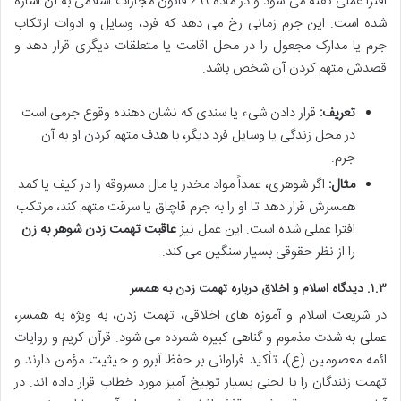
افترا عملی گفته می شود و در ماده ۶۹۹ قانون مجازات اسلامی به آن اشاره
شده است. این جرم زمانی رخ می دهد که فرد، وسایل و ادوات ارتکاب
جرم یا مدارک مجعول را در محل اقامت یا متعلقات دیگری قرار دهد و
قصدش متهم کردن آن شخص باشد.
تعریف:
قرار دادن شیء یا سندی که نشان دهنده وقوع جرمی است
در محل زندگی یا وسایل فرد دیگر، با هدف متهم کردن او به آن
جرم.
مثال:
اگر شوهری، عمداً مواد مخدر یا مال مسروقه را در کیف یا کمد
همسرش قرار دهد تا او را به جرم قاچاق یا سرقت متهم کند، مرتکب
افترا عملی شده است. این عمل نیز
عاقبت تهمت زدن شوهر به زن
را از نظر حقوقی بسیار سنگین می کند.
۱.۳. دیدگاه اسلام و اخلاق درباره تهمت زدن به همسر
در شریعت اسلام و آموزه های اخلاقی، تهمت زدن، به ویژه به همسر،
عملی به شدت مذموم و گناهی کبیره شمرده می شود. قرآن کریم و روایات
ائمه معصومین (ع)، تأکید فراوانی بر حفظ آبرو و حیثیت مؤمن دارند و
تهمت زنندگان را با لحنی بسیار توبیخ آمیز مورد خطاب قرار داده اند. در