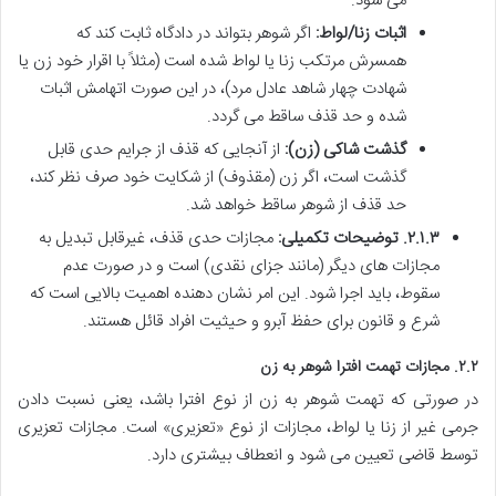
می شود.
اثبات زنا/لواط:
اگر شوهر بتواند در دادگاه ثابت کند که
همسرش مرتکب زنا یا لواط شده است (مثلاً با اقرار خود زن یا
شهادت چهار شاهد عادل مرد)، در این صورت اتهامش اثبات
شده و حد قذف ساقط می گردد.
گذشت شاکی (زن):
از آنجایی که قذف از جرایم حدی قابل
گذشت است، اگر زن (مقذوف) از شکایت خود صرف نظر کند،
حد قذف از شوهر ساقط خواهد شد.
۲.۱.۳. توضیحات تکمیلی:
مجازات حدی قذف، غیرقابل تبدیل به
مجازات های دیگر (مانند جزای نقدی) است و در صورت عدم
سقوط، باید اجرا شود. این امر نشان دهنده اهمیت بالایی است که
شرع و قانون برای حفظ آبرو و حیثیت افراد قائل هستند.
۲.۲. مجازات تهمت افترا شوهر به زن
در صورتی که تهمت شوهر به زن از نوع افترا باشد، یعنی نسبت دادن
جرمی غیر از زنا یا لواط، مجازات از نوع «تعزیری» است. مجازات تعزیری
توسط قاضی تعیین می شود و انعطاف بیشتری دارد.