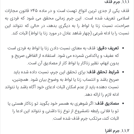
۱.۱.۱. جرم قذف
قذف یکی از جدی ترین انواع تهمت است و در ماده ۲۴۵ قانون مجازات
اسلامی تعریف شده است. این جرم زمانی محقق می شود که فردی به
صراحت، نسبت زنا یا لواط را به دیگری بدهد، در حالی که نتواند این
نسبت را با ادله شرعی (چهار شاهد عادل در مورد زنا یا لواط) اثبات کند.
تعریف دقیق:
قذف به معنای نسبت دادن زنا یا لواط به فردی است
که عفیف و پاکدامن شمرده می شود. استفاده از الفاظی صریح و
بدون ابهام، نظیر زناکار یا لواط کار از مصادیق آن است.
شرایط تحقق قذف:
برای تحقق این جرم، نسبت داده شده باید
صریح باشد و انتساب زنا یا لواط به وضوح بیان شود. همچنین،
نسبت دهنده باید از عدم امکان اثبات ادعای خود آگاه باشد یا نتواند
ادله لازم را ارائه دهد.
مصادیق قذف:
اگر شوهری به همسر خود بگوید تو زناکار هستی یا
تو با فلانی رابطه نامشروع از نوع زنا داشتی و نتواند این ادعا را
اثبات کند، مرتکب جرم قذف شده است.
۱.۱.۲. جرم افترا