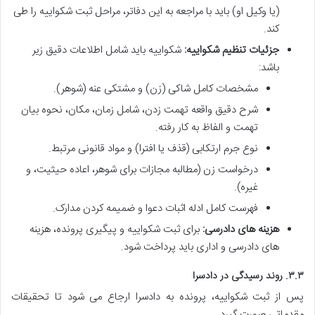
(یا وکیل او) باید با مراجعه به این دفاتر، مراحل ثبت شکواییه را طی
کند.
جزئیات تنظیم شکواییه:
شکواییه باید شامل اطلاعات دقیق زیر
باشد:
مشخصات کامل شاکی (زن) و مشتکی عنه (شوهر).
شرح دقیق واقعه تهمت زدن، شامل زمان، مکان، نحوه بیان
تهمت و الفاظ به کار رفته.
نوع جرم ارتکابی (قذف یا افترا) و مواد قانونی مرتبط.
درخواست زن (مطالبه مجازات برای شوهر، اعاده حیثیت، و
غیره).
فهرست کامل ادله اثبات دعوا و ضمیمه کردن مدارک.
هزینه های دادرسی:
برای ثبت شکواییه و پیگیری پرونده، هزینه
های دادرسی و اداری باید پرداخت شود.
۳.۳. روند رسیدگی در دادسرا
پس از ثبت شکواییه، پرونده به دادسرا ارجاع می شود تا تحقیقات
مقدماتی صورت گیرد.