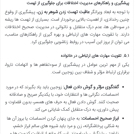
پیشگیری و راهکارهای مدیریت اختلافات برای جلوگیری از تهمت
با توجه به ابعاد ویرانگر
عاقبت تهمت زدن شوهر به زن
، پیشگیری از وقوع
چنین رخدادی، از اهمیت بالایی برخوردار است. بسیاری از تهمت ها ریشه
در سوءظن ها، عدم درک متقابل و ناتوانی در مدیریت صحیح اختلافات
دارند. با تقویت مهارت های ارتباطی و بهره گیری از راهکارهای مناسب،
می توان از بروز این آسیب در روابط زناشویی جلوگیری کرد.
۵.۱. تقویت مهارت های ارتباطی در خانواده
یکی از مهم ترین عوامل در پیشگیری از سوءتفاهم ها و اتهامات ناروا،
برقراری ارتباط مؤثر و شفاف بین زوجین است.
گفتگوی مؤثر و گوش دادن فعال:
زوجین باید یاد بگیرند که در مورد
احساسات، نگرانی ها و انتظارات خود، با یکدیگر صریح و صادقانه
صحبت کنند. گوش دادن فعال به حرف های همسر، بدون قضاوت و
پیش داوری، به درک متقابل کمک شایانی می کند.
ابراز صحیح احساسات:
به جای پنهان کردن احساسات یا بروز آن ها
به شکلی پرخاشگرانه، زن و مرد باید شیوه های سالم ابراز خشم،
ناراحتی یا نگرانی را بیاموزند. این کار مانع از انباشت کدورت ها و