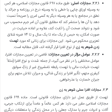
۲.۲.۱. مجازات اصلی:
طبق ماده ۶۹۷ قانون مجازات اسلامی، هر کس
به وسیله اوراق چاپی یا خطی یا به وسیله درج در روزنامه و جرائد یا
نطق در مجامع یا به هر وسیله دیگر به کسی امری را صریحاً نسبت
دهد یا آن ها را منتشر کند که مطابق قانون آن امر جرم محسوب می
شود و نتواند صحت آن را ثابت کند، علاوه بر اعاده حیثیت در
صورت امکان، به حبس از یک ماه تا یک سال و تا ۷۴ ضربه شلاق
تعزیری محکوم می شود. این مجازات برای زنانی که مورد
تهمت
زدن شوهر به زن
از نوع افترا قرار گرفته اند، قابل مطالبه است.
۲.۲.۲. عوامل مؤثر در تعیین مجازات:
قاضی در تعیین مجازات افترا،
عوامل مختلفی را در نظر می گیرد، از جمله: شدت و نوع افترا (مثلاً
تهمت خیانت مالی با تهمت رابطه نامشروع غیر از زنا)، سوابق
کیفری متهم، تأثیر افترا بر زندگی شاکی، و میزان تلاش متهم برای
جبران خسارت یا عذرخواهی.
۲.۳. مجازات افترا عملی شوهر به زن
تهمت از طریق عمل نیز دارای مجازات قانونی است. ماده ۶۹۹ قانون
مجازات اسلامی مقرر می دارد: هر کس عالماً و عامداً برای ارتکاب جرمی،
آلات و ادوات جرم یا مدارک جعلی را در محل زندگی یا متعلقات دیگری