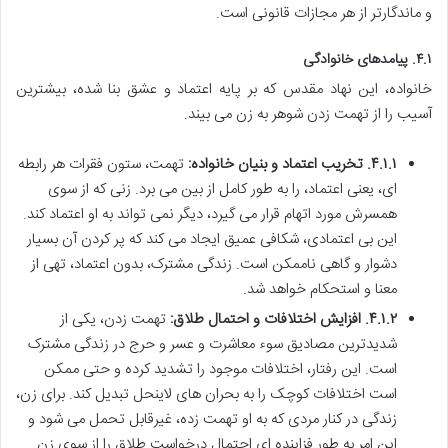
و ماندگارتر از هر مجازات قانونی است.
۴.۱. پیامدهای خانوادگی
خانواده، این نهاد مقدس که بر پایه اعتماد و عشق بنا شده، بیشترین
آسیب را از تهمت زدن شوهر به زن می بیند.
۴.۱.۱. تخریب اعتماد و بنیان خانواده:
تهمت، ستون فقرات هر رابطه
ای، یعنی اعتماد، را به طور کامل از بین می برد. زنی که از سوی
همسرش مورد اتهام قرار می گیرد، دیگر نمی تواند به او اعتماد کند.
این بی اعتمادی، شکافی عمیق ایجاد می کند که پر کردن آن بسیار
دشوار و گاهی ناممکن است. زندگی مشترک، بدون اعتماد، تهی از
معنا و استحکام خواهد شد.
۴.۱.۲. افزایش اختلافات و احتمال طلاق:
تهمت زدن، یکی از
شدیدترین مصادیق سوء معاشرت و عسر و حرج در زندگی مشترک
است. این رفتار، اختلافات موجود را تشدید کرده و حتی ممکن
است اختلافات کوچک را به بحران های لاینحل تبدیل کند. برای زن،
زندگی در کنار مردی که به او تهمت زده، غیرقابل تحمل می شود و
این امر به طور فزاینده ای احتمال درخواست طلاق را از سوی زن