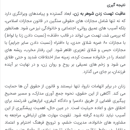
نتیجه گیری
عاقبت تهمت زدن شوهر به زن
، ابعاد گسترده و پیامدهای ویرانگری دارد
که نه تنها شامل مجازات های حقوقی سنگین در قانون مجازات اسلامی،
بلکه آسیب های عمیق روانی، اجتماعی و خانوادگی نیز می شود. همانطور
که بررسی شد، تهمت می تواند در قالب «قذف» (نسبت دادن زنا یا لواط)
با مجازات ۸۰ ضربه شلاق حدی، یا «افترا» (نسبت دادن سایر جرایم) با
مجازات حبس و شلاق تعزیری ظاهر شود. این رفتار مخرب، ریشه های
اعتماد را در خانواده سست کرده، زمینه ساز اختلافات شدید و حتی طلاق
می شود و زخم های عمیقی بر روح و روان زن، و در نهایت بر آینده
فرزندان، بر جای می گذارد.
زنان در برابر اتهامات ناروا، تنها نیستند و قانون از حقوق آن ها حمایت
می کند. آگاهی از این حقوق، نحوه جمع آوری مدارک، و مسیر صحیح
پیگیری قضایی از طریق دادسرا و دادگاه کیفری، ابزارهایی قدرتمند برای
احقاق حق و اعاده حیثیت است. در عین حال، اهمیت پیشگیری از این
آسیب نباید نادیده گرفته شود. تقویت مهارت های ارتباطی، مراجعه به
مشاوره های خانواده، مدیریت خشم، و ترویج فرهنگ احترام و اعتماد
متقابل در روابط زناشویی، می تواند تا حد زیادی از وقوع چنین وقایع