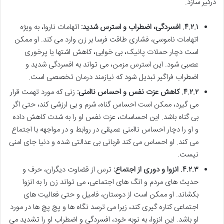
درگیر سازد.
۴.۲.۱. افسردگی، اضطراب و استرس شدید:
اتهامات ناروا، به ویژه
اتهامات ناموسی، فشاری طاقت فرسا بر زن وارد می کند. او ممکن
است دچار حملات پانیک، بی خوابی، کاهش اشتها یا پرخوری
عصبی شود. این استرس مزمن، می تواند به افسردگی شدید و
اضطراب فراگیر تبدیل شود که نیازمند درمان تخصصی است.
۴.۲.۲. کاهش عزت نفس و احساس ناامنی:
زنی که مورد تهمت قرار
می گیرد، ممکن است احساس گناه، شرم و بی ارزشی کند، حتی اگر
بی گناه باشد. این احساسات، عزت نفس او را به شدت کاهش داده
و او را دچار احساس ناامنی عمیقی در روابط و در مواجهه با اجتماع
می کند. او احساس می کند قربانی بی عدالتی شده و دنیا جای امنی
نیست.
۴.۲.۳. انزوا و دوری از اجتماع:
ترس از قضاوت دیگران، حرف و
حدیث های مردم و انگ های اجتماعی، می تواند زن را به انزوا
بکشاند. او ممکن است از دوستان، فامیل و حتی فعالیت های
اجتماعی کناره گیری کند، زیرا می ترسد نگاه ها و پچ پچ ها در مورد
او باشد. این انزوا، به نوبه خود، افسردگی و اضطراب او را تشدید می