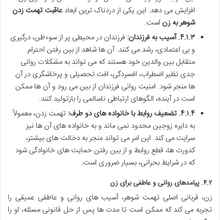
افزایش می دهد. این یکی از دردناک ترین ابعاد
عاقبت تهمت زدن
شوهر به زن
است.
۴.۱.۳. آسیب به فرزندان:
فرزندان در محیطی پر از سوءظن، درگیری
و بی اعتمادی، رشد می کنند. آن ها شاهد از بین رفتن احترام
متقابل بین والدین خود هستند که می تواند به مشکلات روانی
جدی نظیر اضطراب، افسردگی، افت تحصیلی و پرخاشگری در آن
ها منجر شود. امنیت روانی فرزندان از بین می رود و آن ها ممکن
است در آینده، الگوهای ارتباطی ناسالمی را بازتولید کنند.
۴.۱.۴. تضعیف روابط با خانواده های دو طرف:
تهمت زدن، معمولاً
به دایره زوجین محدود نمی ماند و به خانواده های آن ها نیز
سرایت می کند. این امر می تواند منجر به دخالت های بیشتر،
کدورت ها، قطع روابط و از بین رفتن حمایت های خانوادگی شود
که در شرایط بحرانی، بسیار ضروری است.
۴.۲. پیامدهای روانی و عاطفی برای زن
زن، قربانی اصلی تهمت شوهر، آسیب های روانی و عاطفی عمیقی را
تجربه می کند که ممکن است تا مدت ها پس از حل قانونی مسئله، او را