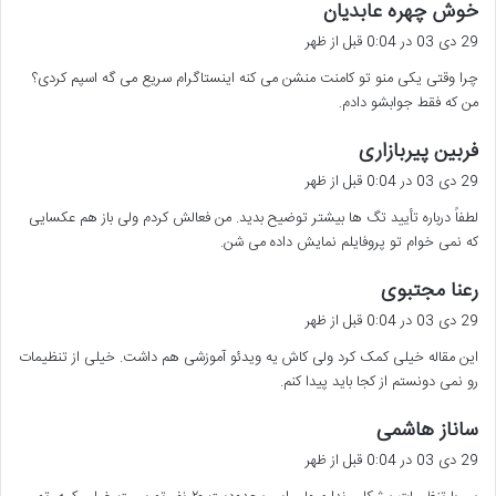
گ
خوش چهره عابدیان
ف
29 دی 03 در 0:04 قبل از ظهر
ت
چرا وقتی یکی منو تو کامنت منشن می کنه اینستاگرام سریع می گه اسپم کردی؟
:
من که فقط جوابشو دادم.
گ
فربین پیربازاری
ف
29 دی 03 در 0:04 قبل از ظهر
ت
لطفاً درباره تأیید تگ ها بیشتر توضیح بدید. من فعالش کردم ولی باز هم عکسایی
:
که نمی خوام تو پروفایلم نمایش داده می شن.
گ
رعنا مجتبوی
ف
29 دی 03 در 0:04 قبل از ظهر
ت
این مقاله خیلی کمک کرد ولی کاش یه ویدئو آموزشی هم داشت. خیلی از تنظیمات
:
رو نمی دونستم از کجا باید پیدا کنم.
گ
ساناز هاشمی
ف
29 دی 03 در 0:04 قبل از ظهر
ت