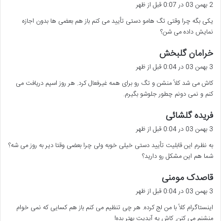
ف
2 بهمن 03 در 0:07 قبل از ظهر
ت
یکی بگه چرا وقتی تگ هامو دستی تأیید می کنم باز هم بعضی ها بدون اجازه
:
نمایش داده می شن؟
گ
خرامان گلبخش
ف
3 بهمن 03 در 0:04 قبل از ظهر
ت
کاش می شد کلاً منشن و تگ رو برای همه غیرفعال کرد. هر روز اسپم دریافت می
:
کنم و نمی دونم چطور جلوشو بگیرم.
گ
فریده گلشائی
ف
3 بهمن 03 در 0:04 قبل از ظهر
ت
به نظرم این قابلیت تأیید دستی خیلی خوبه ولی چرا بعضی وقتا دیر به روز می شه؟
:
شما هم این مشکل رو دارید؟
گ
قاصدک مومنی
ف
3 بهمن 03 در 0:04 قبل از ظهر
ت
اینستاگرام کلاً با من لج کرده. هر چی تنظیم می کنم باز هم کسایی که نمی خوام
:
منشنم می کنن. کاش یه آپدیت بهتر بده!