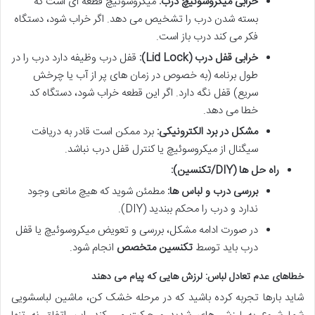
خرابی میکروسوئیچ درب:
میکروسوئیچ قطعه ای است که
بسته شدن درب را تشخیص می دهد. اگر خراب شود، دستگاه
فکر می کند درب باز است.
خرابی قفل درب (Lid Lock):
قفل درب وظیفه دارد درب را در
طول برنامه (به خصوص در زمان های پر از آب یا چرخش
سریع) قفل نگه دارد. اگر این قطعه خراب شود، دستگاه کد
خطا می دهد.
مشکل در برد الکترونیکی:
برد ممکن است قادر به دریافت
سیگنال از میکروسوئیچ یا کنترل قفل درب نباشد.
راه حل ها (DIY/تکنسین):
بررسی درب و لباس ها:
مطمئن شوید که هیچ مانعی وجود
ندارد و درب را محکم ببندید (DIY).
در صورت ادامه مشکل، بررسی و تعویض میکروسوئیچ یا قفل
درب باید توسط
تکنسین متخصص
انجام شود.
خطاهای عدم تعادل لباس: لرزش هایی که پیام می دهند
شاید بارها تجربه کرده باشید که در مرحله خشک کن، ماشین لباسشویی