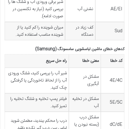
شیر برقی ورودی آب و شلنگ ها را
AE/EI
نشتی آب
بررسی کنید (نیاز به تکنسین در
صورت ادامه).
کف زیاد در
میزان شوینده را کم کنید یا از
Sud
دستگاه
شوینده مناسب استفاده کنید.
کدهای خطای ماشین لباسشویی سامسونگ (Samsung)
کد خطا
معنی خطا
راه حل سریع
شیر آب را بررسی کنید، شلنگ ورودی
مشکل در
4E/4C
آب را از لحاظ تاخوردگی یا گرفتگی
آبگیری
چک کنید.
مشکل در تخلیه
فیلتر پمپ تخلیه و شلنگ تخلیه را
5E/5C
آب
تمیز کنید.
مشکل درب
درب را محکم ببندید، مطمئن شوید
dC/dE
(بسته نبودن یا
لباس بین درب گیر نکرده باشد.