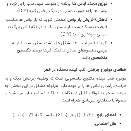
توزیع مجدد لباس ها:
برنامه را متوقف کنید، درب را باز کرده و
لباس ها را به صورت دستی در دیگ پخش کنید (DIY).
کاهش/افزایش بار لباس:
مطمئن شوید که بار لباس ها مناسب
ظرفیت دستگاه است. از شستن یک یا دو تکه لباس بزرگ به
تنهایی خودداری کنید (DIY).
اگر با تنظیم لباس ها مشکل حل نشد، ممکن است نیاز به
بررسی سنسورهای تعادل یا کمک فنرها توسط
تکنسین
متخصص
باشد.
خطاهای موتور و چرخش: قلب تپنده دستگاه در خطر
موتور، قلب تپنده ماشین لباسشویی است که وظیفه چرخش دیگ و به
حرکت درآوردن لباس ها را بر عهده دارد. هرگونه مشکل در این بخش، به
سرعت منجر به توقف کامل دستگاه یا عملکرد نامناسب آن می شود و
معمولاً با صداهای غیرعادی همراه است.
کدهای رایج:
LE/SE (ال جی)، 3E (سامسونگ)، F21 (بوش).
علل احتمالی: