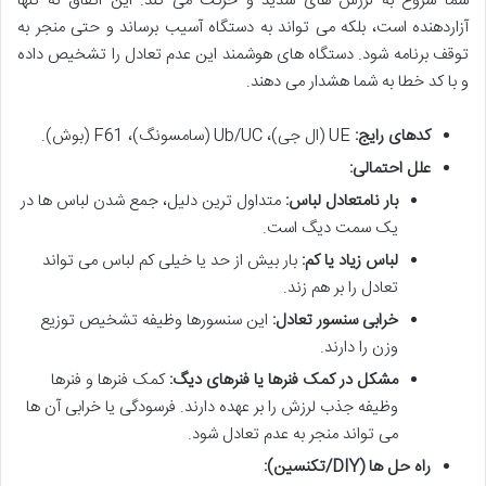
شما شروع به لرزش های شدید و حرکت می کند. این اتفاق نه تنها
آزاردهنده است، بلکه می تواند به دستگاه آسیب برساند و حتی منجر به
توقف برنامه شود. دستگاه های هوشمند این عدم تعادل را تشخیص داده
و با کد خطا به شما هشدار می دهند.
کدهای رایج:
UE (ال جی)، Ub/UC (سامسونگ)، F61 (بوش).
علل احتمالی:
بار نامتعادل لباس:
متداول ترین دلیل، جمع شدن لباس ها در
یک سمت دیگ است.
لباس زیاد یا کم:
بار بیش از حد یا خیلی کم لباس می تواند
تعادل را بر هم زند.
خرابی سنسور تعادل:
این سنسورها وظیفه تشخیص توزیع
وزن را دارند.
مشکل در کمک فنرها یا فنرهای دیگ:
کمک فنرها و فنرها
وظیفه جذب لرزش را بر عهده دارند. فرسودگی یا خرابی آن ها
می تواند منجر به عدم تعادل شود.
راه حل ها (DIY/تکنسین):