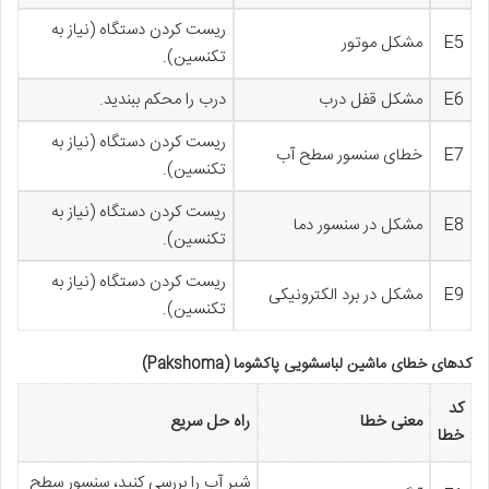
ریست کردن دستگاه (نیاز به
E5
مشکل موتور
تکنسین).
E6
مشکل قفل درب
درب را محکم ببندید.
ریست کردن دستگاه (نیاز به
E7
خطای سنسور سطح آب
تکنسین).
ریست کردن دستگاه (نیاز به
E8
مشکل در سنسور دما
تکنسین).
ریست کردن دستگاه (نیاز به
E9
مشکل در برد الکترونیکی
تکنسین).
کدهای خطای ماشین لباسشویی پاکشوما (Pakshoma)
کد
معنی خطا
راه حل سریع
خطا
شیر آب را بررسی کنید، سنسور سطح