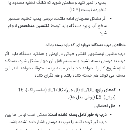
پمپ را تمیز کنید و مطمئن شوید که شلنگ تخلیه مسدود یا
تاخورده نیست (DIY).
اگر مشکل همچنان ادامه داشت، بررسی پمپ تخلیه، سنسور
سطح آب و برد دستگاه باید توسط
تکنسین متخصص
انجام
شود.
خطاهای درب دستگاه: دروازه ای که باید بسته بماند
درب ماشین لباسشویی نقشی حیاتی در ایمنی و عملکرد دستگاه دارد. اگر
درب به درستی بسته نشود یا سیستم قفل آن دچار مشکل شود، دستگاه
اجازه شروع کار را نخواهد داد یا در میانه برنامه متوقف خواهد شد. این
مسئله می تواند هم خسته کننده باشد و هم نگران کننده.
کدهای رایج:
dE/DL (ال جی)، dE1/dC (سامسونگ)، F16
(بوش)، E6 (برخی مدل ها).
علل احتمالی:
درب به طور کامل بسته نشده است:
ممکن است لباس ها بین
درب گیر کرده باشند یا درب به درستی فشار داده نشده باشد.