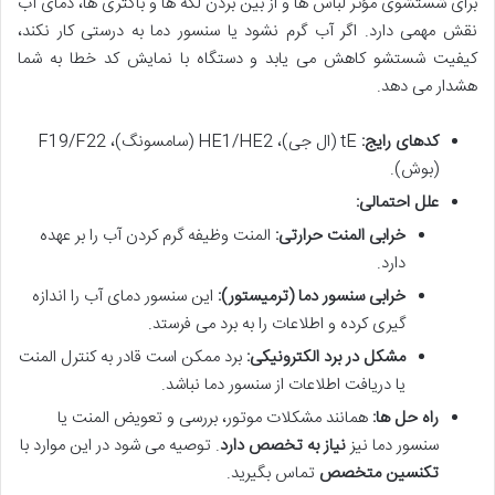
برای شستشوی مؤثر لباس ها و از بین بردن لکه ها و باکتری ها، دمای آب
نقش مهمی دارد. اگر آب گرم نشود یا سنسور دما به درستی کار نکند،
کیفیت شستشو کاهش می یابد و دستگاه با نمایش کد خطا به شما
هشدار می دهد.
کدهای رایج:
tE (ال جی)، HE1/HE2 (سامسونگ)، F19/F22
(بوش).
علل احتمالی:
خرابی المنت حرارتی:
المنت وظیفه گرم کردن آب را بر عهده
دارد.
خرابی سنسور دما (ترمیستور):
این سنسور دمای آب را اندازه
گیری کرده و اطلاعات را به برد می فرستد.
مشکل در برد الکترونیکی:
برد ممکن است قادر به کنترل المنت
یا دریافت اطلاعات از سنسور دما نباشد.
راه حل ها:
همانند مشکلات موتور، بررسی و تعویض المنت یا
سنسور دما نیز
نیاز به تخصص دارد
. توصیه می شود در این موارد با
تکنسین متخصص
تماس بگیرید.