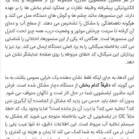
در هر ماشین لباسشویی مدرن، مجموعه ای از سنسورها و یک برد
الکترونیکی پیشرفته وظیفه نظارت بر عملکرد تمام بخش ها را بر عهده
دارند. این سنسورها، مانند چشم ها و گوش های دستگاه عمل می کنند و
هرگونه ناهماهنگی یا مشکل را تشخیص می دهند. از سطح آب و دمای
آن گرفته تا سرعت چرخش موتور و وضعیت درب، همه چیز تحت کنترل
این سنسورها است. هنگامی که یکی از این سنسورها، اختلالی را شناسایی
می کند، بلافاصله سیگنالی را به برد اصلی دستگاه ارسال می کند. برد نیز با
پردازش این سیگنال، کد خطای مربوطه را روی صفحه نمایشگر نشان می
دهد.
این کدها، به جای اینکه فقط نشان دهنده یک خرابی عمومی باشند، به ما
می گویند که
دقیقاً کدام بخش
از دستگاه دچار مشکل شده است. فرض
کنید ماشین لباسشویی شما در حال کار است و ناگهان متوقف می شود.
بدون کد خطا، باید حدس می زدید که مشکل از کجاست؛ آیا آبگیری نمی
کند؟ تخلیه نمی کند؟ یا درب آن باز مانده است؟ اما با وجود یک کد خطا،
مثلاً OE در لباسشویی ال جی، بلافاصله متوجه می شوید که مشکل به
سیستم تخلیه آب مربوط است. این اطلاعات دقیق، نه تنها عیب یابی را
آسان تر می کند، بلکه به شما کمک می کند تا زمان و هزینه ی کمتری را