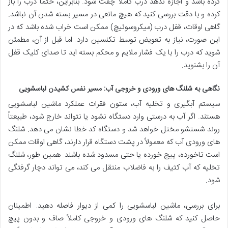
کرده باشد و اجازه ندهد درب کاملاً چفت شود. بنابراین، حتماً درب را باز
کرده و با دقت بررسی کنید که هیچ مانعی در مسیر بسته شدن آن نباشد.
گاهی اوقات، قفل درب (میکروسوئیچ) ممکن است خراب شده باشد که در
این صورت، نیاز به تعویض توسط تکنسین دارد. اما قبل از آن، مطمئن
شوید که درب را با یک فشار ملایم و محکم بسته اید تا صدای کلیک قفل
آن را بشنوید.
نگاهی به شلنگ های ورودی و خروجی آب: مسیر نفس کشیدن لباسشویی
سیستم آبگیری و تخلیه آب، ستون فقرات عملکرد ماشین لباسشویی
هستند. اگر آب به درستی وارد دستگاه نشود یا نتواند خارج شود، طبیعتاً
روند شستشو مختل خواهد شد و دستگاه کد خطا نشان می دهد. شلنگ
های ورودی آب که معمولاً در پشت دستگاه قرار دارند، گاهی اوقات ممکن
است تاخورده، پیچ خورده یا حتی مسدود شده باشند. همین طور، شلنگ
تخلیه که آب کثیف را به فاضلاب منتقل می کند، می تواند دچار گرفتگی
شود.
برای بررسی، ماشین لباسشویی را کمی از دیوار فاصله دهید. اطمینان
حاصل کنید که شلنگ های ورودی و خروجی کاملاً صاف و بدون پیچ