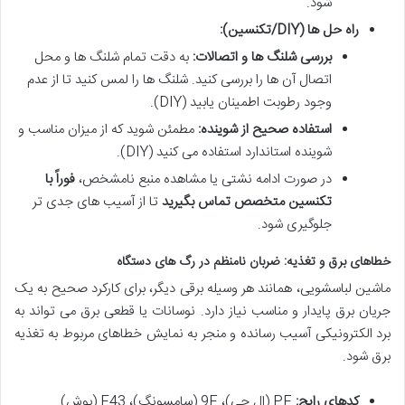
شود.
راه حل ها (DIY/تکنسین):
بررسی شلنگ ها و اتصالات:
به دقت تمام شلنگ ها و محل
اتصال آن ها را بررسی کنید. شلنگ ها را لمس کنید تا از عدم
وجود رطوبت اطمینان یابید (DIY).
استفاده صحیح از شوینده:
مطمئن شوید که از میزان مناسب و
شوینده استاندارد استفاده می کنید (DIY).
در صورت ادامه نشتی یا مشاهده منبع نامشخص،
فوراً با
تکنسین متخصص تماس بگیرید
تا از آسیب های جدی تر
جلوگیری شود.
خطاهای برق و تغذیه: ضربان نامنظم در رگ های دستگاه
ماشین لباسشویی، همانند هر وسیله برقی دیگر، برای کارکرد صحیح به یک
جریان برق پایدار و مناسب نیاز دارد. نوسانات یا قطعی برق می تواند به
برد الکترونیکی آسیب رسانده و منجر به نمایش خطاهای مربوط به تغذیه
برق شود.
کدهای رایج:
PF (ال جی)، 9E (سامسونگ)، F43 (بوش).