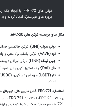
توکن های ERC-20، ب
پروژه های غیرمتمرکز ایجاد کردند و به ستون فقرا
مثال های برجسته توکن های ERC-20:
یونی سواپ (UNI):
توکن حاکمیتی صرافی 
آوه (AAVE):
توکن پلتفرم وام دهی و وام
چین لینک (LINK):
توکن اوراکل غیرمتمر
دای (DAI):
یک استیبل کوین غیرمتمرکز که
تتر (USDT) و یو اس دی کوین (USDC):
است.
استاندارد ERC-721: قلمرو دارایی های دیجیتال منحصربه فرد (Non-Fungible Tokens – NFT ها)
بر خلاف ERC-20، استاندارد
ERC-721