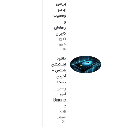
بررسی
جامع
وضعیت
و
راهنمای
کاربران
12
شهریور
04
دانلود
اپلیکیشن
بایننس –
آخرین
نسخه
رسمی و
امن
Binanc
e
9
شهریور
04