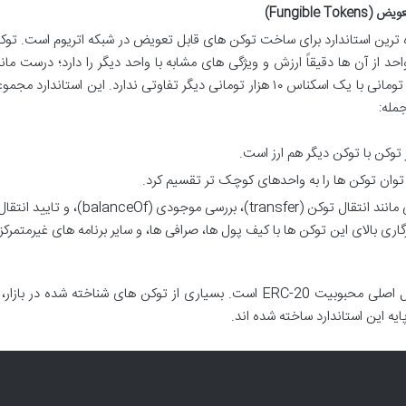
ه ترین استاندارد برای ساخت توکن های قابل تعویض در شبکه اتریوم است. توک
 از آن ها دقیقاً ارزش و ویژگی های مشابه با واحد دیگر را دارد؛ درست مانن
اسکناس های پول رایج که یک اسکناس ۱۰ هزار تومانی با یک اسکناس ۱۰ هزار تومانی دیگر تفاوتی ندارد. این استاندارد مجم
جمله:
توابع استاندارد برای تعامل: توابع مشترکی مانند انتقال توکن (transfer)، بررسی موجودی (balanceOf)، و تایید ان
عث سازگاری بالای این توکن ها با کیف پول ها، صرافی ها، و سایر برنامه های غیرمتمرکز
سادگی پیاده سازی و سازگاری گسترده، از دلایل اصلی محبوبیت ERC-20 است. بسیاری از توکن های شناخته شده در بازار،
یه این استاندارد ساخته شده اند.