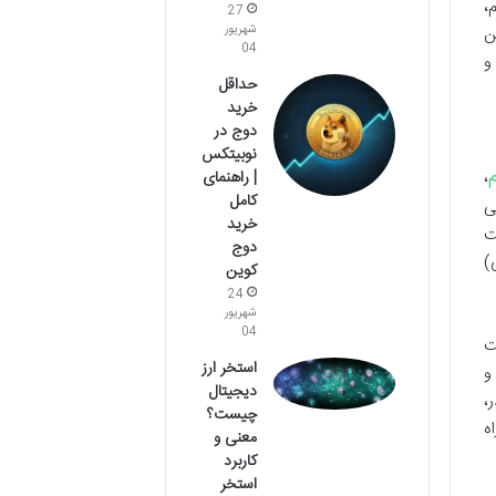
،
27
شهریور
ن
04
و
حداقل
خرید
دوج در
نوبیتکس
،
| راهنمای
کامل
(ETH) که ارز بومی
خرید
خت
دوج
)
کوین
24
شهریور
04
ت
استخر ارز
و
دیجیتال
،
چیست؟
ه
معنی و
کاربرد
استخر