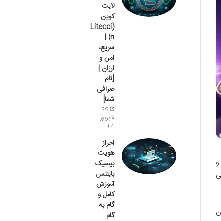
لایت
کوین
(Litecoi
n) |
سریع،
امن و
ارزان |
[نام
صرافی
شما]
29
شهریور
04
احراز
هویت
و
بیسیک
بایننس –
ی
آموزش
کامل و
گام به
ن
گام