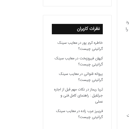
ارد
نظرات کاربران
ا
خاطره کرم پور
در
معایب سینک
گرانیتی چیست؟
کیهان فیروزبخت
در
معایب سینک
گرانیتی چیست؟
پروانه قنواتی
در
معایب سینک
گرانیتی چیست؟
ثریا ریماز
در
نکات مهم قبل از اجاره
جرثقیل : راهنمای کامل فنی و
عملی
فریبرز عرب زاده
در
معایب سینک
ت
گرانیتی چیست؟