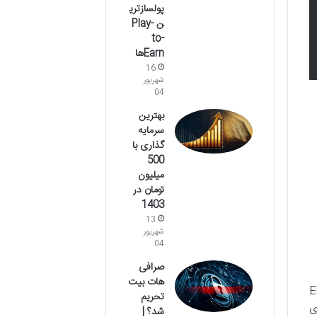
پولسازتری
ن Play-
to-
Earnها
16
شهریور
04
بهترین
سرمایه
گذاری با
500
میلیون
تومان در
1403
13
شهریور
04
صرافی
هات بیت
شده است. هر توکن ERC-
تحریم
. این ویژگی باعث شده است که ERC-721 برای
شد؟ |