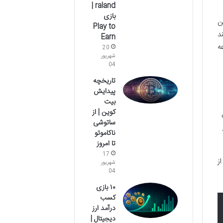
raland |
بازی
ن
Play to
د
Earn
وعه
20
شهریور
04
تاریخچه
پیدایش
بیت
کوین | از
تقال
ساتوشی
ناکاموتو
تا امروز
17
 از
شهریور
04
۱۰ بازی
کسب
درآمد ارز
دیجیتال |