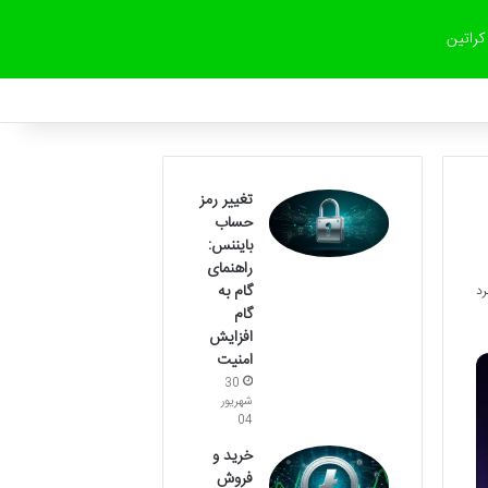
کراتین
تغییر رمز
حساب
بایننس:
راهنمای
گام به
گام
افزایش
امنیت
30
شهریور
04
خرید و
فروش