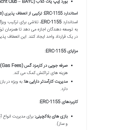
بورد اِیپ یات کلاب (Bored Ape Yacht Club – BAYC):
استاندارد ERC-1155: ترکیبی از انعطاف پذیری (Multi-Token Standard / Semi-Fungible)
استاندارد
ERC-1155
به توسعه دهندگان اجازه می دهد تا همزمان ت
در یک قرارداد واحد ایجاد کنند. این انعطاف پذیر
مزایای ERC-1155:
صرفه جویی در کارمزد گس (Gas Fees):
هزینه های تراکنش کمک می کند.
مدیریت کارآمدتر دارایی ها:
به ویژه در باز
دارد.
کاربردهای ERC-1155:
بازی های بلاکچینی:
برای مدیریت انواع آی
و ساز).