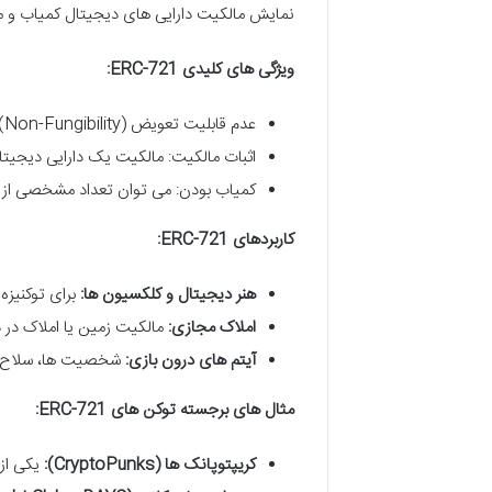
نمایش مالکیت دارایی های دیجیتال کمیاب و من
ویژگی های کلیدی ERC-721:
عدم قابلیت تعویض (Non-Fungibility): هر توکن دارای شناسه منحصر به فرد و مشخصات خاص خود است.
اثبات مالکیت: مالکیت یک دارایی دیجیتال 
کمیاب بودن: می توان تعداد مشخصی از ای
کاربردهای ERC-721:
هنر دیجیتال و کلکسیون ها:
برای توکنیزه
املاک مجازی:
مالکیت زمین یا املاک در 
آیتم های درون بازی:
شخصیت ها، سلاح ها،
مثال های برجسته توکن های ERC-721:
کریپتوپانک ها (CryptoPunks):
یکی از 