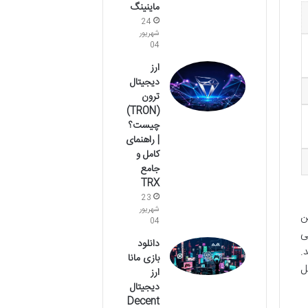
ماینینگ
24
شهریور
04
ارز
دیجیتال
ترون
(TRON)
چیست؟
| راهنمای
کامل و
جامع
TRX
23
شهریور
این
04
ی
دانلود
.
بازی مانا
ل
ارز
دیجیتال
Decent