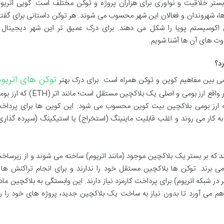
 بستر خلاقیت و نوآوری برای هزاران پروژه و توکن مختلف است. گویی اتریوم
 شهروندان و فعالان این شهر محسوب می شوند. هر توکن داستانی برای گفت
این اکوسیستم پویا را شکل می دهند. برای درک عمیق تر این شهر دیجیتال 
وت های آن ها آشنا شویم.
توکن های اتریوم
گمی بین مفاهیم کوین و توکن همراه است. برای درک بهتر
ابتدا باید این تمایز اساسی را درک کرد. کوین، در واقع ارز بومی و اصلی یک بلاکچین مستقل است؛ مانند اتر 
ین اتریوم است یا بیت کوین (BTC) که ارز بومی بلاکچین بیت کوین محسوب می شود. این کوین ها برای پردا
کار می روند و اغلب قابلیت ماینینگ (استخراج) یا استیکینگ (سپرده گذاری
د که بر بستر یک بلاکچین موجود (مانند اتریوم) ساخته می شوند و از زیرساخ
می برند. توکن ها بلاکچین مستقل خود را ندارند و برای انجام تراکنش ها 
ر در شبکه اتریوم) برای پرداخت کارمزد نیاز دارند. این وابستگی به بلاکچین مادر
اهم می آورد تا بدون نیاز به ساخت یک بلاکچین جدید، پروژه های خود را را