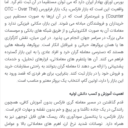
بورس اوراق بهادار ایران دارد که می توان مستقیماً در آن ثبت نام کرد. اما
واقعیت این است که بازار فارکس، یک بازار فرابورس (OTC – Over The
Counter) و غیرمتمرکز است که در آن ارزها به صورت مستقیم بین
خریداران و فروشندگان مبادله می شوند. این بازار، مکانی فیزیکی ندارد و
معاملات آن به صورت الکترونیکی و از طریق شبکه های بانکی و موسسات
مالی بزرگ در سراسر جهان انجام می پذیرد. در این میان، نقش کارگزاری
ها یا همان بروکرها، حیاتی و غیرقابل انکار است. بروکرها، واسطه هایی
هستند که دسترسی معامله گران خرد و افراد عادی را به این بازار گسترده
فراهم می کنند. آن ها پلتفرم های معاملاتی، ابزارهای تحلیل، و خدمات
پشتیبانی را ارائه می دهند تا معامله گران بتوانند به راحتی سفارشات خرید
و فروش خود را در بازار ثبت کنند. بنابراین، برای هر فردی که قصد ورود به
این بازار را دارد، اولین گام، انتخاب یک بروکر معتبر و مناسب است.
اهمیت آموزش و کسب دانش اولیه
قدم گذاشتن در مسیر معامله گری فارکس بدون آموزش کافی، همچون
رانندگی در یک جاده ناآشنا و پر پیچ و خم بدون نقشه و مهارت لازم است.
بازار فارکس، با پتانسیل سودآوری بالا، ریسک های قابل توجهی نیز به
همراه دارد. نوسانات شدید نرخ ارز، اهرم های معاملاتی بالا و عوامل