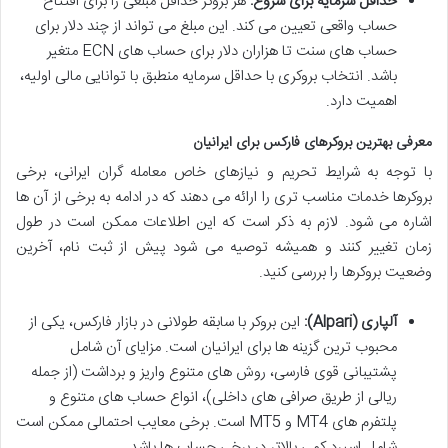
حداقل سرمایه برای شروع:
هر بروکر حداقل مبلغی را برای افتتاح
حساب واقعی تعیین می کند. این مبلغ می تواند از چند دلار برای
حساب های سنت تا هزاران دلار برای حساب های ECN متغیر
باشد. انتخاب بروکری با حداقل سرمایه منطبق با توانایی مالی اولیه،
اهمیت دارد.
معرفی بهترین بروکرهای فارکس برای ایرانیان
با توجه به شرایط تحریم و نیازهای خاص معامله گران ایرانی، برخی
بروکرها خدمات مناسب تری را ارائه می دهند که در ادامه به برخی از آن ها
اشاره می شود. لازم به ذکر است که این اطلاعات ممکن است در طول
زمان تغییر کنند و همیشه توصیه می شود پیش از ثبت نام، آخرین
وضعیت بروکرها را بررسی کنید.
آلپاری (Alpari):
این بروکر با سابقه طولانی در بازار فارکس، یکی از
محبوب ترین گزینه ها برای ایرانیان است. مزایای آن شامل
پشتیبانی قوی فارسی، روش های متنوع واریز و برداشت (از جمله
ریالی از طریق صرافی های داخلی)، انواع حساب های متنوع و
پلتفرم های MT4 و MT5 است. برخی معایب احتمالی ممکن است
شامل اسپرد کمی بالاتر در برخی حساب ها باشد.