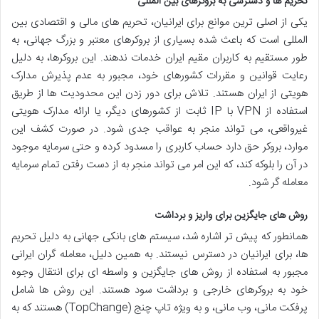
تحریم ها و دسترسی به بروکرهای بین المللی
یکی از اصلی ترین موانع برای ایرانیان، تحریم های مالی و اقتصادی بین
المللی است که باعث شده بسیاری از بروکرهای معتبر و بزرگ جهانی، به
طور مستقیم به کاربران مقیم ایران خدمات ندهند. این بروکرها، به دلیل
رعایت قوانین و مقررات کشورهای خود، مجبور به عدم پذیرش مدارک
هویتی از ایران هستند. تلاش برای دور زدن این محدودیت ها از طریق
استفاده از VPN با IP ثابت از کشورهای دیگر، یا ارائه مدارک هویتی
غیرواقعی، می تواند منجر به عواقب جدی شود. در صورت کشف این
موارد، بروکر حق دارد حساب کاربری را مسدود کرده و حتی سرمایه موجود
در آن را بلوکه کند، که این امر می تواند منجر به از دست رفتن تمام سرمایه
معامله گر شود.
روش های جایگزین برای واریز و برداشت
همانطور که پیش تر اشاره شد، سیستم های بانکی جهانی به دلیل تحریم
ها، برای ایرانیان در دسترس نیستند. به همین دلیل، معامله گران ایرانی
مجبور به استفاده از روش های جایگزین و واسطه ای برای انتقال وجوه
خود به بروکرهای خارجی و برداشت سود هستند. این روش ها شامل
پرفکت مانی، وب مانی، و به ویژه تاپ چنج (TopChange) هستند که به