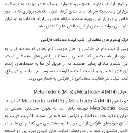
بروکرها ارتباط ندارند. همچنین، همواره ریسک های مربوط به نوسانات
نرخ ارز و مدیریت سرمایه باید جدی گرفته شود. انتخاب بروکری که به طور
خاص برای بازار ایران بهینه شده و سابقه خوبی در ارائه خدمات به ایرانیان
دارد، می تواند بسیاری از این چالش ها را کاهش دهد.
درک پلتفرم های معاملاتی: قلب تپنده معاملات فارکس
پس از ثبت نام در فارکس و احراز هویت، گام بعدی که معامله گر را به
سوی بازار هدایت می کند، آشنایی و تسلط بر پلتفرم های معاملاتی است.
این پلتفرم ها، ابزارهایی هستند که از طریق آن ها به نمودارهای زنده،
ابزارهای تحلیلی، و قابلیت ثبت سفارشات دسترسی می یابید و در واقع،
قلب تپنده هر فعالیت معاملاتی در فارکس به شمار می روند.
معرفی MetaTrader 4 (MT4) و MetaTrader 5 (MT5)
دو پلتفرم MetaTrader 4 (MT4) و MetaTrader 5 (MT5) که توسط
شرکت MetaQuotes توسعه یافته اند، به عنوان استاندارد صنعتی در
میان پلتفرم های معاملاتی فارکس شناخته می شوند. اکثریت قریب به
اتفاق بروکرهای فارکس از این دو پلتفرم پشتیبانی می کنند و آن ها را در
اختیار مشتریان خود قرار می دهند. تفاوت های کلیدی بین این دو نسخه