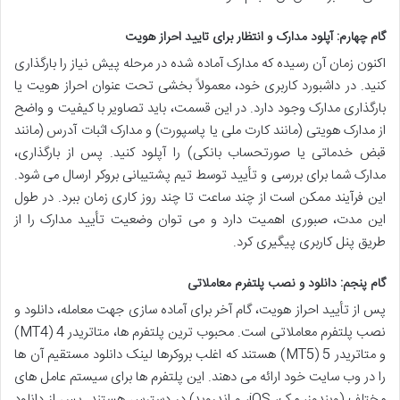
گام چهارم: آپلود مدارک و انتظار برای تایید احراز هویت
اکنون زمان آن رسیده که مدارک آماده شده در مرحله پیش نیاز را بارگذاری
کنید. در داشبورد کاربری خود، معمولاً بخشی تحت عنوان احراز هویت یا
بارگذاری مدارک وجود دارد. در این قسمت، باید تصاویر با کیفیت و واضح
از مدارک هویتی (مانند کارت ملی یا پاسپورت) و مدارک اثبات آدرس (مانند
قبض خدماتی یا صورتحساب بانکی) را آپلود کنید. پس از بارگذاری،
مدارک شما برای بررسی و تأیید توسط تیم پشتیبانی بروکر ارسال می شود.
این فرآیند ممکن است از چند ساعت تا چند روز کاری زمان ببرد. در طول
این مدت، صبوری اهمیت دارد و می توان وضعیت تأیید مدارک را از
طریق پنل کاربری پیگیری کرد.
گام پنجم: دانلود و نصب پلتفرم معاملاتی
پس از تأیید احراز هویت، گام آخر برای آماده سازی جهت معامله، دانلود و
نصب پلتفرم معاملاتی است. محبوب ترین پلتفرم ها، متاتریدر 4 (MT4)
و متاتریدر 5 (MT5) هستند که اغلب بروکرها لینک دانلود مستقیم آن ها
را در وب سایت خود ارائه می دهند. این پلتفرم ها برای سیستم عامل های
مختلف (ویندوز، مک، iOS، و اندروید) در دسترس هستند. پس از دانلود