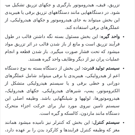
تزریق، قیف، هیدروموتور بارگیری و جک­های تزریق تشکیل می­
شود. در دستگاه­هایی مانند دستگاه­های تزریق برقی یا هیبریدی
این بخش می­تواند به جای هیدروموتور و جک­های هیدرولیکی، از
عملگرهای برقی استفاده کند.
واحد گیره:
این بخش مسئول بسته نگه داشتن قالب در طول
فرآیند تزریق است و مانع از باز شدن قالب در اثر تزریق مواد
می­شود که تحت فشار صورت می­گیرد. باز شدن قطعه و انجام
عملیات پران نیز از دیگر وظایف واحد گیره هستند.
سیستم تولید قدرت:
این بخش از دستگاه بسته به نوع دستگاه
اعم از هیدرولیکی، هیبریدی یا برقی می­تواند شامل عملگرهای
دورانی و خطی برقی و یا سیستم هیدرولیکی متشکل از
الکتروموتور، پمپ، شیرهای هیدرولیکی، جک­های هیدرولیک،
هیدروموتورها، لوله­ها و شیلنگ­هایی باشد. وظیفه اصلی این
سیستم تامین نیروی مورد نیاز برای حرکت اجزاء متحرک
دستگاه مانند ماردون، کالسکه و گیره است.
سیستم کنترل:
این بخش که کنترلر نیز نامیده می­شود همانند
مغز که وظیفه کنترل فرایندها و کارکرد بدن را بر عهده دارد،