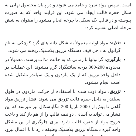
است. سپس مواد سرد و جامد می شوند و در پایان محصول نهایی به
شکل حفره قالب ایجاد می شود. این فرایند واحد که به صورت
پیوسته و در قالب یک سیکل یا چرخه انجام می­شود را می­توان به شش
مرحله اصلی تقسیم کرد:
تغذیه:
مواد اولیه معمولاً به شکل دانه های گرد کوچکی به نام
گرانول به داخل قیف دستگاه تزریق پلاستیک ریخته می شوند.
بارگیری:
گرانول­ها تا زمانی که به حالت مذاب برسند، معمولاً در
محدوده 200-300 درجه سانتیگراد گرم می­شوند. این عملیات در
داخل واحد تزریق که از یک ماردون و یک سیلندر تشکیل شده
است انجام می­شود.
تزریق:
مواد ذوب شده با استفاده از حرکت ماردون در طول
سیلندر به داخل حفره قالب تزریق می شوند. فشار تزریق مواد
گاهی تا بیش از 2000 بار یا 200 مگاپاسکال نیز می­رسد که این
فشار می تواند به آسانی دو نیمه قالب را از هم باز کند و باعث
خروج مواد از حفره قالب شود. برای جلوگیری از این مشکل
واحد گیره دستگاه تزریق پلاستیک وظیفه دارد تا با اعمال نیرو،