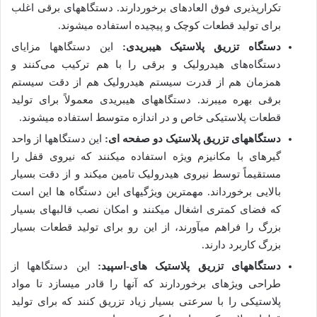
تکرارپذیری فوق العاده­ای برخوردارند. دستگاه­های برقی اغلب
برای تولید قطعات کوچک و پیچیده استفاده می­شوند.
دستگاه­ تزریق پلاستیک هیبریدی:
این دستگاه­­ها مزایای
دستگاه‌های هیدرولیک و برقی را با هم ترکیب می‌کنند و
همزمان هم از قدرت سیستم هیدرولیک هم از دقت سیستم
برقی بهره می­برند. دستگاه­های هیبریدی معمولاً برای تولید
قطعات پلاستیکی خاص و در اندازه متوسط استفاده می­شوند.
دستگاه­های تزریق پلاستیک دو صفحه­ ای:
این دستگاه­ها از واحد
گیره­ای با مکانیزم ویژه استفاده می­کنند که نیروی قفل را
مستقیماً توسط نیروی هیدرولیک تامین می­کند و از دقت بسیار
بالایی برخورداند. مهم­ترین ویژگی­های این دستگاه ها این است
که فضای کمتری اشغال می­کنند و امکان نصب قالب­های بسیار
بزرگ را فراهم می­آورند، از این رو برای تولید قطعات بسیار
بزرگ کاربرد دارند.
دستگاه­های تزریق پلاستیک های-اسپید:
این دستگاه­ها از
طراحی ویژه­ای برخوردارند که آنها را قادر می­سازد تا مواد
پلاستیکی را با سرعتی بسیار زیاد تزریق کنند که برای تولید